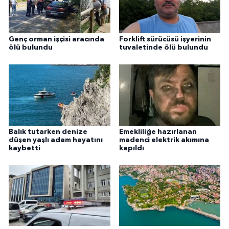
Genç orman işçisi aracında
Forklift sürücüsü işyerinin
ölü bulundu
tuvaletinde ölü bulundu
Balık tutarken denize
Emekliliğe hazırlanan
düşen yaşlı adam hayatını
madenci elektrik akımına
kaybetti
kapıldı