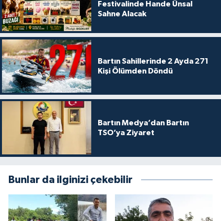
Festivalinde Hande Ünsal
Sahne Alacak
Bartın Sahillerinde 2 Ayda 271
Kişi Ölümden Döndü
Bartın Medya’dan Bartın
TSO’ya Ziyaret
Bunlar da ilginizi çekebilir