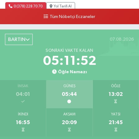
0 (378) 228 70 70
Yol Tarifi Al
Tüm Nöbetçi Eczaneler
BARTIN
07.08.2026
SONRAKI VAKTE KALAN
05:11:51
Öğle Namazı
İMSAK
GÜNEŞ
ÖĞLE
04:01
05:44
13:02
İKINDI
AKŞAM
YATSI
16:55
20:09
21:45