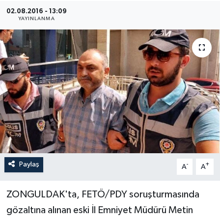
02.08.2016 - 13:09
Medya
YAYINLANMA
Sağlık
Sinema
Sivil Toplum
Siyaset
Spor
Paylaş
-
+
A
A
Tarım
Turizm
ZONGULDAK'ta, FETÖ/PDY soruşturmasında
gözaltına alınan eski İl Emniyet Müdürü Metin
Yaşam