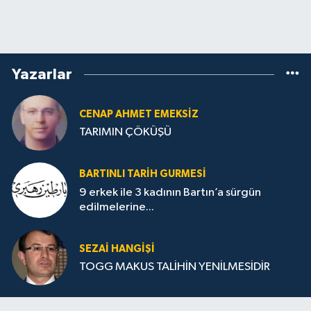
Yazarlar
CENAP AHMET EMEKSİZ
TARIMIN ÇÖKÜŞÜ
BARTINLI TARIH GURMESI
9 erkek ile 3 kadının Bartın’a sürgün
edilmelerine...
SEZAI HANGİŞİ
TOGG MAKUS TALİHİN YENİLMESİDİR