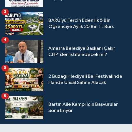
3
BARÜ’yü Tercih Eden İlk 5 Bin
Öğrenciye Aylık 25 Bin TL Burs
4
Amasra Belediye Başkanı Çakır
CHP'den istifa edecek mi?
5
2 Buzağı Hediyeli Bal Festivalinde
Hande Ünsal Sahne Alacak
6
Bartın Aile Kampı İçin Başvurular
Sona Eriyor