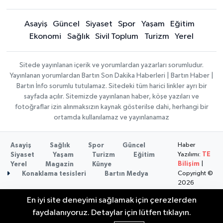
Asayiş
Güncel
Siyaset
Spor
Yaşam
Eğitim
Ekonomi
Sağlık
Sivil Toplum
Turizm
Yerel
Sitede yayınlanan içerik ve yorumlardan yazarları sorumludur.
Yayınlanan yorumlardan Bartın Son Dakika Haberleri | Bartın Haber |
Bartın İnfo sorumlu tutulamaz. Sitedeki tüm harici linkler ayrı bir
sayfada açılır. Sitemizde yayınlanan haber, köşe yazıları ve
fotoğraflar izin alınmaksızın kaynak gösterilse dahi, herhangi bir
ortamda kullanılamaz ve yayınlanamaz
Haber
Asayiş
Sağlık
Spor
Güncel
Yazılımı:
TE
Siyaset
Yaşam
Turizm
Eğitim
Bilişim
|
Yerel
Magazin
Künye
Copyright ©
Konaklama tesisleri
Bartın Medya
2026
En iyi site deneyimi sağlamak için çerezlerden
2 Buzağı Hediyeli Bal Festivalinde Hande
11:43
faydalanıyoruz. Detaylar için lütfen tıklayın.
Ünsal Sahne Alacak