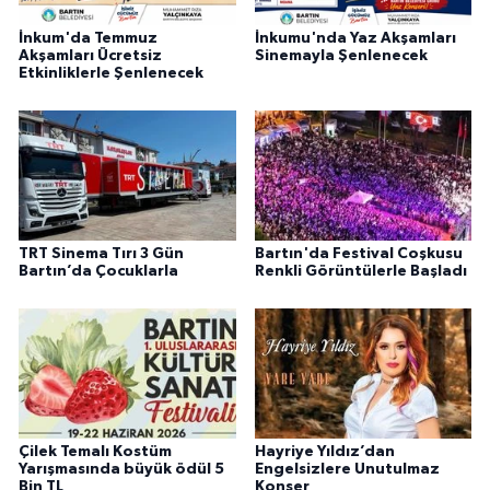
İnkum'da Temmuz
İnkumu'nda Yaz Akşamları
Akşamları Ücretsiz
Sinemayla Şenlenecek
Etkinliklerle Şenlenecek
TRT Sinema Tırı 3 Gün
Bartın'da Festival Coşkusu
Bartın’da Çocuklarla
Renkli Görüntülerle Başladı
Çilek Temalı Kostüm
Hayriye Yıldız’dan
Yarışmasında büyük ödül 5
Engelsizlere Unutulmaz
Bin TL
Konser