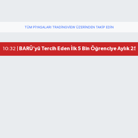
TÜM PIYASALARI TRADINGVIEW ÜZERINDEN TAKIP EDIN
Tuna Mahallesi Aile Sağlığı Merkezi Taşınıyor
23:28 |
BARÜ’yü Tercih Eden İlk 5 Bin Öğrenciye Aylık 25 
10:32 |