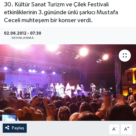
30. Kültür Sanat Turizm ve Çilek Festivali
Medya
etkinliklerinin 3.gününde ünlü şarkıcı Mustafa
Ceceli muhteşem bir konser verdi.
Sağlık
02.06.2012 - 07:30
YAYINLANMA
Sinema
Sivil Toplum
Siyaset
Spor
Tarım
Turizm
Paylaş
-
+
A
A
Yaşam