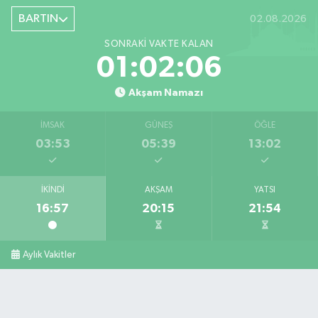
BARTIN
02.08.2026
SONRAKI VAKTE KALAN
01:02:05
Akşam Namazı
İMSAK
GÜNEŞ
ÖĞLE
03:53
05:39
13:02
İKINDI
AKŞAM
YATSI
16:57
20:15
21:54
Aylık Vakitler