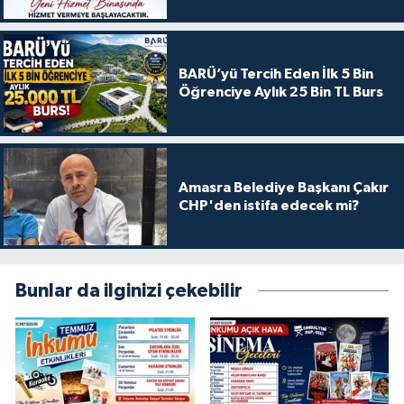
BARÜ’yü Tercih Eden İlk 5 Bin
Öğrenciye Aylık 25 Bin TL Burs
Amasra Belediye Başkanı Çakır
CHP'den istifa edecek mi?
Bunlar da ilginizi çekebilir