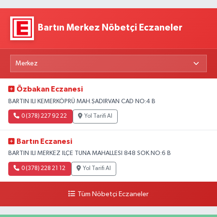
Bartın Merkez Nöbetçi Eczaneler
Özbakan Eczanesi
BARTIN ILI KEMERKÖPRÜ MAH.ŞADIRVAN CAD NO:4 B
0 (378) 227 92 22
Yol Tarifi Al
Bartın Eczanesi
BARTIN ILI MERKEZ ILÇE TUNA MAHALLESI 848 SOK.NO:6 B
0 (378) 228 21 12
Yol Tarifi Al
Tüm Nöbetçi Eczaneler