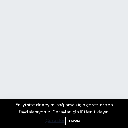
En iyi site deneyimi sağlamak için çerezlerden
Tuna Mahallesi Aile Sağlığı Merkezi
23:28
faydalanıyoruz. Detaylar için lütfen tıklayın.
Taşınıyor
Çerezler
TAMAM