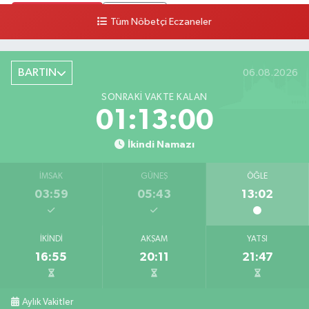
0 (378) 502 33 32
Yol Tarifi Al
Tüm Nöbetçi Eczaneler
Çolpak Eczanesi
Şiremirçavuş Mahallesi, Kırıkçı Zeliha Ana Sokak No:20 8 Merkez Bartın
BARTIN
06.08.2026
0 (378) 227 85 45
Yol Tarifi Al
SONRAKI VAKTE KALAN
01:12:59
İkindi Namazı
İMSAK
GÜNEŞ
ÖĞLE
03:59
05:43
13:02
İKINDI
AKŞAM
YATSI
16:55
20:11
21:47
Aylık Vakitler