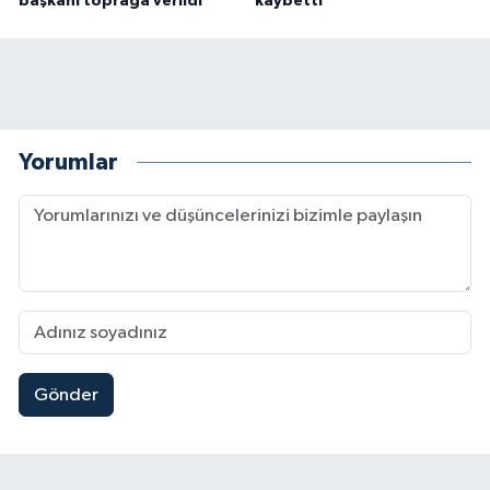
başkanı toprağa verildi
kaybetti
Yorumlar
Gönder