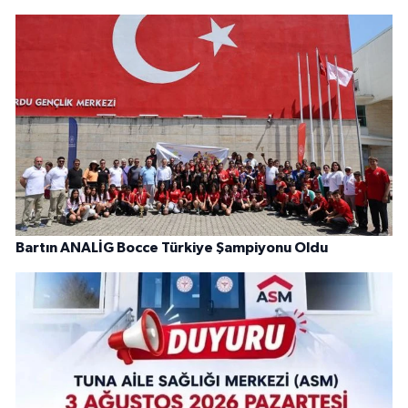
Bartın ANALİG Bocce Türkiye Şampiyonu Oldu