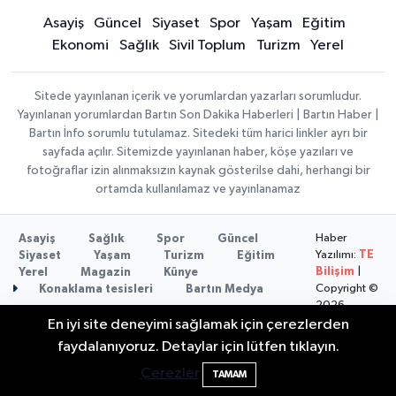
Asayiş
Güncel
Siyaset
Spor
Yaşam
Eğitim
Ekonomi
Sağlık
Sivil Toplum
Turizm
Yerel
Sitede yayınlanan içerik ve yorumlardan yazarları sorumludur.
Yayınlanan yorumlardan Bartın Son Dakika Haberleri | Bartın Haber |
Bartın İnfo sorumlu tutulamaz. Sitedeki tüm harici linkler ayrı bir
sayfada açılır. Sitemizde yayınlanan haber, köşe yazıları ve
fotoğraflar izin alınmaksızın kaynak gösterilse dahi, herhangi bir
ortamda kullanılamaz ve yayınlanamaz
Haber
Asayiş
Sağlık
Spor
Güncel
Yazılımı:
TE
Siyaset
Yaşam
Turizm
Eğitim
Bilişim
|
Yerel
Magazin
Künye
Copyright ©
Konaklama tesisleri
Bartın Medya
2026
En iyi site deneyimi sağlamak için çerezlerden
2 Buzağı Hediyeli Bal Festivalinde Hande
11:43
faydalanıyoruz. Detaylar için lütfen tıklayın.
Ünsal Sahne Alacak
Çerezler
TAMAM