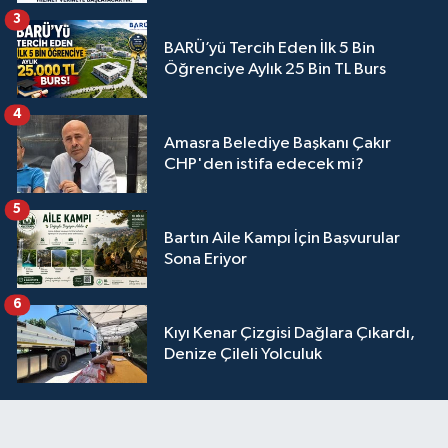
3
BARÜ’yü Tercih Eden İlk 5 Bin
Öğrenciye Aylık 25 Bin TL Burs
4
Amasra Belediye Başkanı Çakır
CHP'den istifa edecek mi?
5
Bartın Aile Kampı İçin Başvurular
Sona Eriyor
6
Kıyı Kenar Çizgisi Dağlara Çıkardı,
Denize Çileli Yolculuk