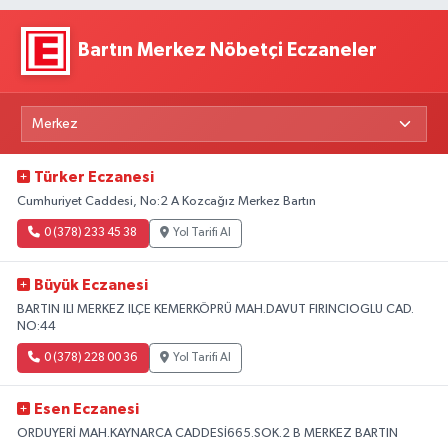
Bartın Merkez Nöbetçi Eczaneler
Türker Eczanesi
Cumhuriyet Caddesi, No:2 A Kozcağız Merkez Bartın
0 (378) 233 45 38
Yol Tarifi Al
Büyük Eczanesi
BARTIN ILI MERKEZ ILÇE KEMERKÖPRÜ MAH.DAVUT FIRINCIOGLU CAD.
NO:44
0 (378) 228 00 36
Yol Tarifi Al
Esen Eczanesi
ORDUYERİ MAH.KAYNARCA CADDESİ665.SOK.2 B MERKEZ BARTIN