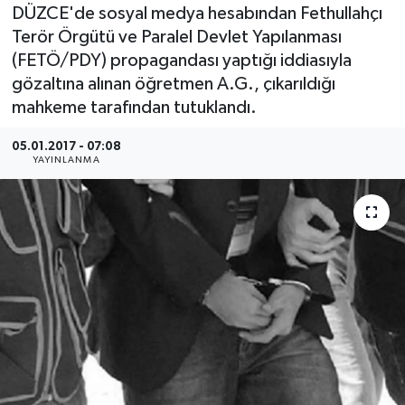
DÜZCE'de sosyal medya hesabından Fethullahçı
Medya
Terör Örgütü ve Paralel Devlet Yapılanması
(FETÖ/PDY) propagandası yaptığı iddiasıyla
Sağlık
gözaltına alınan öğretmen A.G., çıkarıldığı
mahkeme tarafından tutuklandı.
Sinema
05.01.2017 - 07:08
YAYINLANMA
Sivil Toplum
Siyaset
Spor
Tarım
Turizm
Yaşam