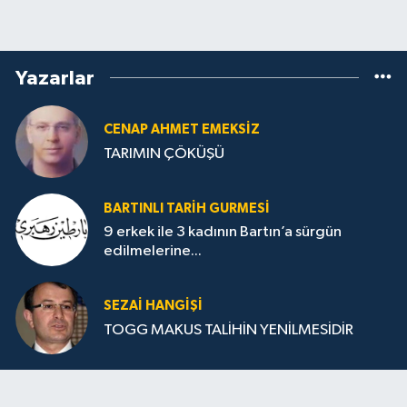
Yazarlar
CENAP AHMET EMEKSİZ
TARIMIN ÇÖKÜŞÜ
BARTINLI TARIH GURMESI
9 erkek ile 3 kadının Bartın’a sürgün
edilmelerine...
SEZAI HANGİŞİ
TOGG MAKUS TALİHİN YENİLMESİDİR