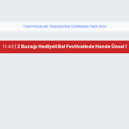
TÜM PIYASALARI TRADINGVIEW ÜZERINDEN TAKIP EDIN
2 Buzağı Hediyeli Bal Festivalinde Hande Ünsal 
11:43 |