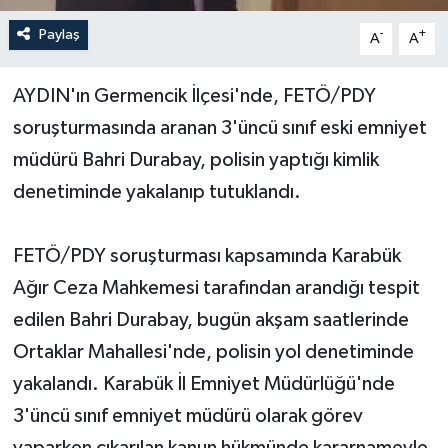
Paylaş
-
+
A
A
Yerel Yönetimler
AYDIN'ın Germencik İlçesi'nde, FETÖ/PDY
DÜNYA
soruşturmasında aranan 3'üncü sınıf eski emniyet
YEREL
müdürü Bahri Durabay, polisin yaptığı kimlik
denetiminde yakalanıp tutuklandı.
FETÖ/PDY soruşturması kapsamında Karabük
Ağır Ceza Mahkemesi tarafından arandığı tespit
edilen Bahri Durabay, bugün akşam saatlerinde
Ortaklar Mahallesi'nde, polisin yol denetiminde
yakalandı. Karabük İl Emniyet Müdürlüğü'nde
3'üncü sınıf emniyet müdürü olarak görev
yaparken çıkarılan kanun hükmünde kararnameyle