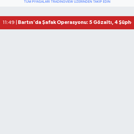
TÜM PIYASALARI TRADINGVIEW ÜZERINDEN TAKIP EDIN
Bartın'da Şafak Operasyonu: 5 Gözaltı, 4 Şüphel
11:49 |