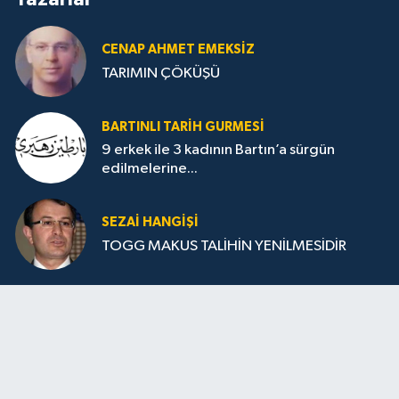
CENAP AHMET EMEKSİZ
TARIMIN ÇÖKÜŞÜ
BARTINLI TARIH GURMESI
9 erkek ile 3 kadının Bartın’a sürgün
edilmelerine...
SEZAI HANGİŞİ
TOGG MAKUS TALİHİN YENİLMESİDİR