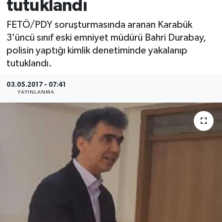
tutuklandı
Medya
FETÖ/PDY soruşturmasında aranan Karabük
3'üncü sınıf eski emniyet müdürü Bahri Durabay,
Sağlık
polisin yaptığı kimlik denetiminde yakalanıp
tutuklandı.
Sinema
03.05.2017 - 07:41
Sivil Toplum
YAYINLANMA
Siyaset
Spor
Tarım
Turizm
Yaşam