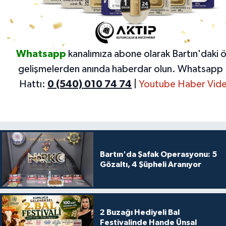
Whatsapp
kanalımıza abone olarak Bartın'daki 
gelişmelerden anında haberdar olun.
Whatsapp 
Hattı:
0 (540) 010 74 74
|
Youtube Haber Vide
Bartın'da Şafak Operasyonu: 5
Gözaltı, 4 Şüpheli Aranıyor
2 Buzağı Hediyeli Bal
Festivalinde Hande Ünsal