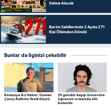
Sahne Alacak
Bartın Sahillerinde 2 Ayda 271
Kişi Ölümden Döndü
Bunlar da ilginizi çekebilir
Komşuya Acı Haber: Uzman
35 gündür kayıp üniversite
Çavuş Kalbine Yenik Düştü
öğrencisi ormanda ölü
bulundu