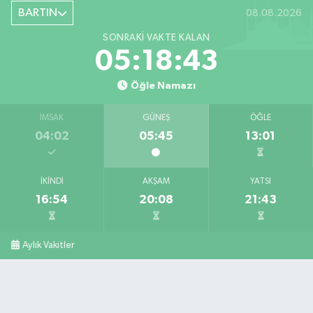
BARTIN
08.08.2026
SONRAKI VAKTE KALAN
05:18:42
Öğle Namazı
İMSAK
GÜNEŞ
ÖĞLE
04:02
05:45
13:01
İKINDI
AKŞAM
YATSI
16:54
20:08
21:43
Aylık Vakitler