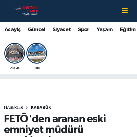
Asayiş
Bartın Nöbetçi Eczaneler
Asayiş
Güncel
Siyaset
Spor
Yaşam
Eğitim
Bartın Hakkında
Bartın Hava Durumu
Çevre
Bartin Namaz Vakitleri
Asayiş
Foto
Eğitim
Bartın Trafik Yoğunluk Haritası
Ekonomi
Süper Lig Puan Durumu ve Fikstür
Güncel
Tüm Manşetler
HABERLER
KARABÜK
FETÖ'den aranan eski
Kültür-Sanat
Son Dakika Haberleri
emniyet müdürü
Magazin
Haber Arşivi