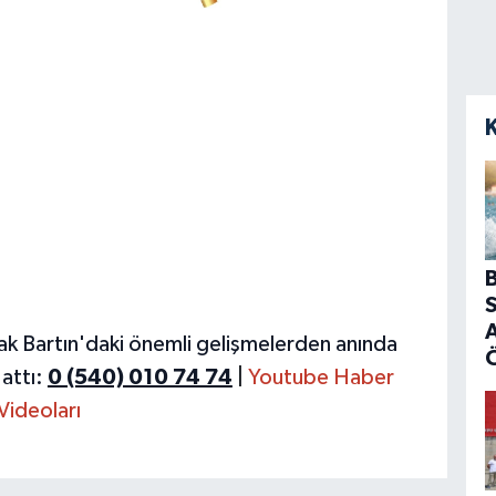
B
S
A
ak Bartın'daki önemli gelişmelerden anında
attı:
0 (540) 010 74 74
|
Youtube Haber
Videoları