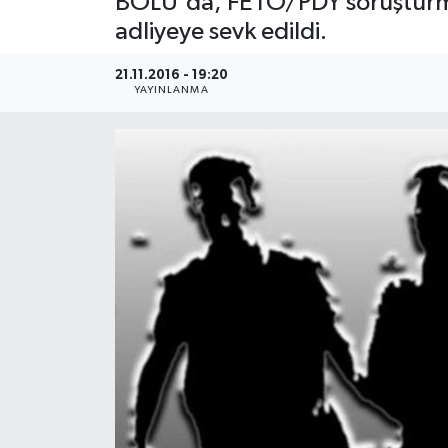
BOLU'da, FETÖ/PDY soruşturma
adliyeye sevk edildi.
Medya
21.11.2016 - 19:20
Sağlık
YAYINLANMA
Sinema
Sivil Toplum
Siyaset
Spor
Tarım
Turizm
Yaşam