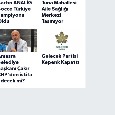
Bartın ANALİG
Tuna Mahallesi
Bocce Türkiye
Aile Sağlığı
Şampiyonu
Merkezi
Oldu
Taşınıyor
Amasra
Gelecek Partisi
Belediye
Kepenk Kapattı
aşkanı Çakır
HP'den istifa
edecek mi?