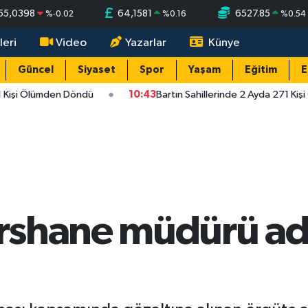
55,0398
64,1581
6527.85
%
-0.02
%
0.16
%
0.54
leri
Video
Yazarlar
Künye
Güncel
Siyaset
Spor
Yaşam
Eğitim
E
1 Kişi Ölümden Döndü
10:43
Bartın Sahillerinde 2 Ayda 271 Kiş
rshane müdürü adl