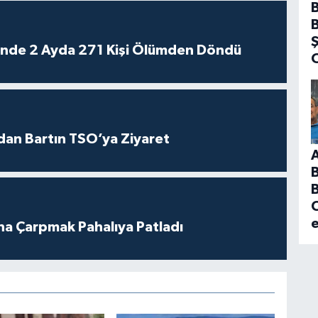
rinde 2 Ayda 271 Kişi Ölümden Döndü
dan Bartın TSO’ya Ziyaret
B
C
ına Çarpmak Pahalıya Patladı