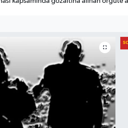
sı kapsamında gözaltına alınan örgüte a
S