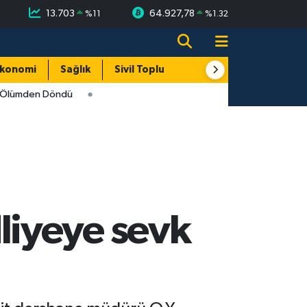
13.703
64.927,78
%
11
%
1.32
konomi
Sağlık
Sivil Toplum
Turizm
Yerel
i Ölümden Döndü
iyeye sevk