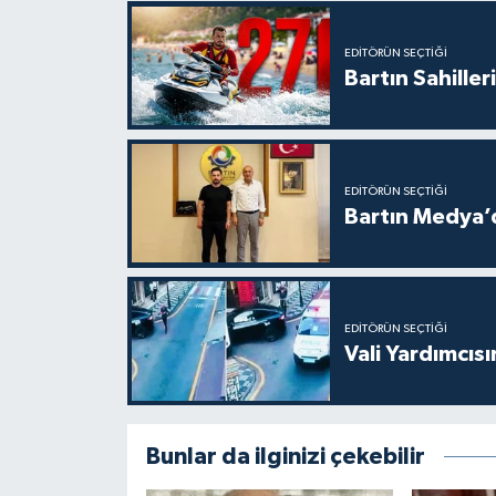
EDITÖRÜN SEÇTIĞI
Bartın Sahille
EDITÖRÜN SEÇTIĞI
Bartın Medya’
EDITÖRÜN SEÇTIĞI
Vali Yardımcıs
Bunlar da ilginizi çekebilir