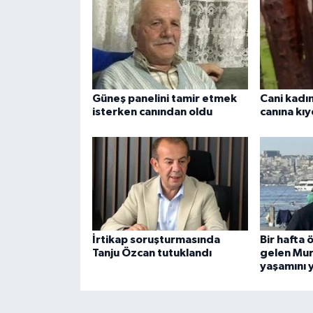
Güneş panelini tamir etmek
Cani kadın
isterken canından oldu
canına kıy
İrtikap soruşturmasında
Bir hafta
Tanju Özcan tutuklandı
gelen Mur
yaşamını y