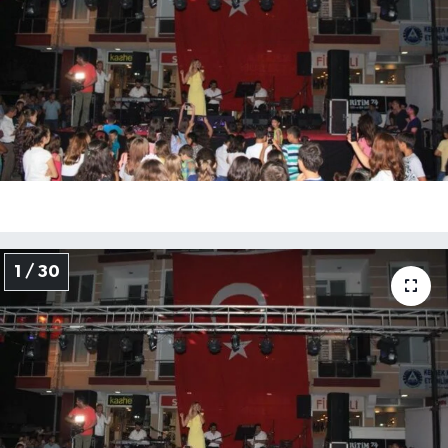
Medya
Sağlık
Sinema
Sivil Toplum
Siyaset
1 / 30
Spor
Tarım
Turizm
Yaşam