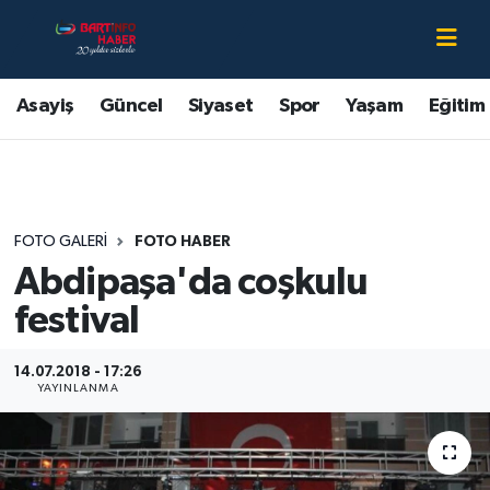
Asayiş
Bartın Nöbetçi Eczaneler
Asayiş
Güncel
Siyaset
Spor
Yaşam
Eğitim
Bartın Hakkında
Bartın Hava Durumu
Çevre
Bartin Namaz Vakitleri
FOTO GALERI
FOTO HABER
Eğitim
Bartın Trafik Yoğunluk Haritası
Abdipaşa'da coşkulu
Ekonomi
Süper Lig Puan Durumu ve Fikstür
festival
Güncel
Tüm Manşetler
14.07.2018 - 17:26
YAYINLANMA
Kültür-Sanat
Son Dakika Haberleri
Magazin
Haber Arşivi