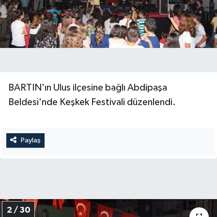
Yerel Yönetimler
DÜNYA
YEREL
BARTIN'ın Ulus ilçesine bağlı Abdipaşa
Beldesi'nde Keşkek Festivali düzenlendi.
Paylaş
2 / 30