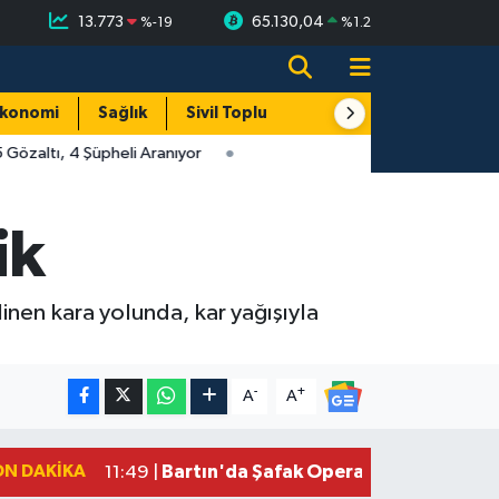
13.773
65.130,04
%
-19
%
1.2
konomi
Sağlık
Sivil Toplum
Turizm
Yerel
özaltı, 4 Şüpheli Aranıyor
ik
linen kara yolunda, kar yağışıyla
-
+
A
A
ON DAKIKA
Bartın'da Şafak Operasyonu: 5 Gözalt
11:49 |