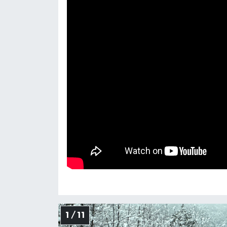
Yerel Yönetimler
DÜNYA
YEREL
1 / 11