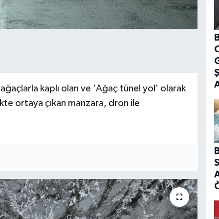
B
G
ağaçlarla kaplı olan ve 'Ağaç tünel yol' olarak
likte ortaya çıkan manzara, dron ile
B
S
A