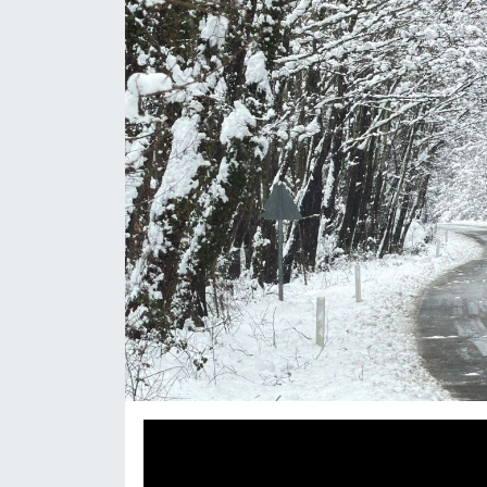
Medya
Sağlık
Sinema
Sivil Toplum
Siyaset
Spor
Tarım
Turizm
Yaşam