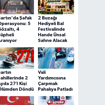
artın'da Şafak
2 Buzağı
Operasyonu: 5
Hediyeli Bal
özaltı, 4
Festivalinde
Şüpheli
Hande Ünsal
Aranıyor
Sahne Alacak
artın
Vali
ahillerinde 2
Yardımcısına
yda 271 Kişi
Çarpmak
Ölümden Döndü
Pahalıya Patladı