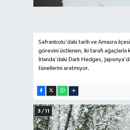
Safranbolu'daki tarih ve Amasra ilçes
görevini üstlenen, iki tarafı ağaçlarl
İrlanda'daki Dark Hedges, Japonya'd
tünellerini aratmıyor.
3 / 11