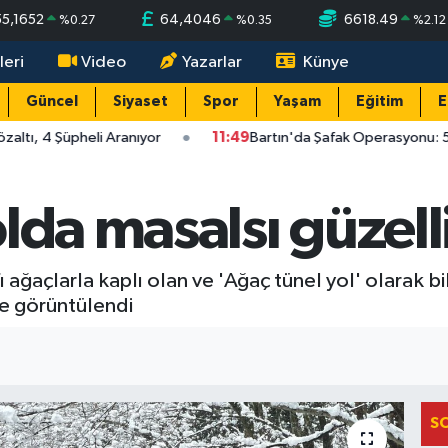
55,1652
64,4046
6618.49
%
0.27
%
0.35
%
2.12
leri
Video
Yazarlar
Künye
Güncel
Siyaset
Spor
Yaşam
Eğitim
E
ltı, 4 Şüpheli Aranıyor
11:49
Bartın'da Şafak Operasyonu: 5 G
lda masalsı güzell
 ağaçlarla kaplı olan ve 'Ağaç tünel yol' olarak bi
le görüntülendi
S