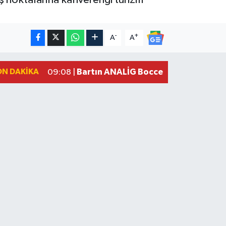
-
+
A
A
ON DAKIKA
Bartın ANALİG Bocce Türkiye Şampi
09:08 |