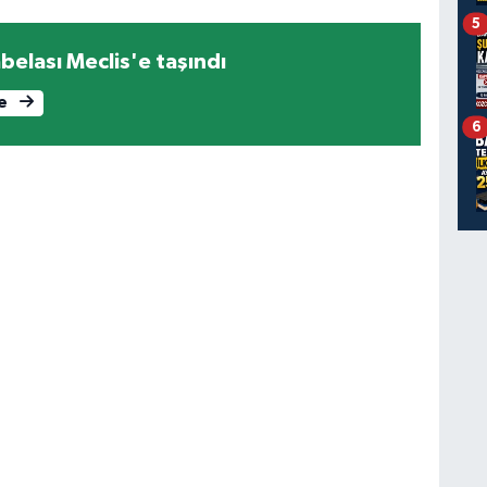
5
belası Meclis'e taşındı
le
6