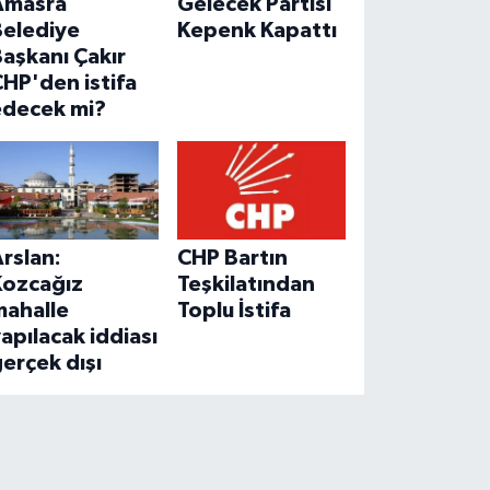
Amasra
Gelecek Partisi
Belediye
Kepenk Kapattı
aşkanı Çakır
HP'den istifa
edecek mi?
rslan:
CHP Bartın
Kozcağız
Teşkilatından
mahalle
Toplu İstifa
apılacak iddiası
erçek dışı