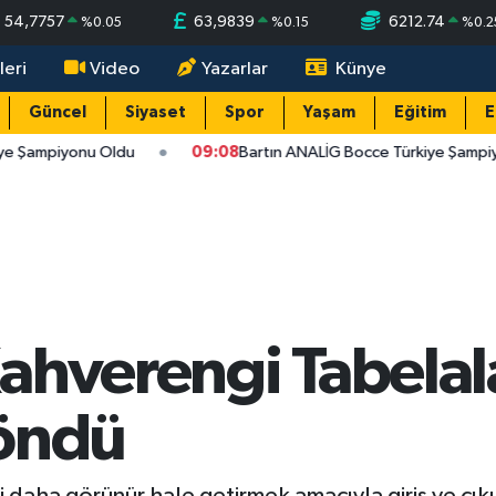
54,7757
63,9839
6212.74
%
0.05
%
0.15
%
0.2
leri
Video
Yazarlar
Künye
Güncel
Siyaset
Spor
Yaşam
Eğitim
E
e Şampiyonu Oldu
09:08
Bartın ANALİG Bocce Türkiye Şampiy
hverengi Tabelalar
Döndü
i daha görünür hale getirmek amacıyla giriş ve çık