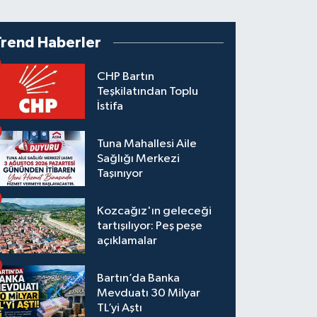
Trend Haberler
CHP Bartın
Teşkilatından Toplu
İstifa
Tuna Mahallesi Aile
Sağlığı Merkezi
Taşınıyor
Kozcağız'ın geleceği
tartışılıyor: Peş peşe
açıklamalar
Bartın’da Banka
Mevduatı 30 Milyar
TL’yi Aştı