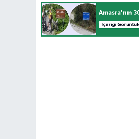
Amasra'nın 300
İçeriği Görüntü