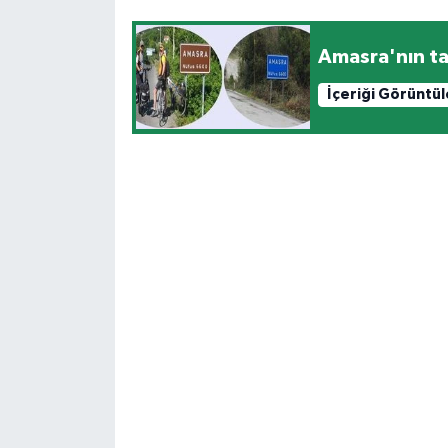
Amasra'nın ta
İçeriği Görüntü