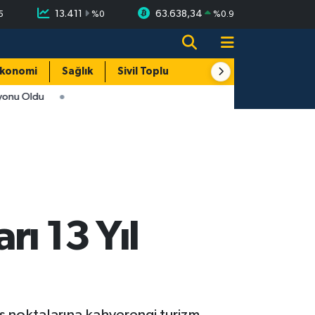
13.411
63.638,34
5
%
0
%
0.9
konomi
Sağlık
Sivil Toplum
Turizm
Yerel
onu Oldu
ı 13 Yıl
ış noktalarına kahverengi turizm