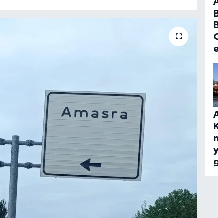
B
C
A
y
g