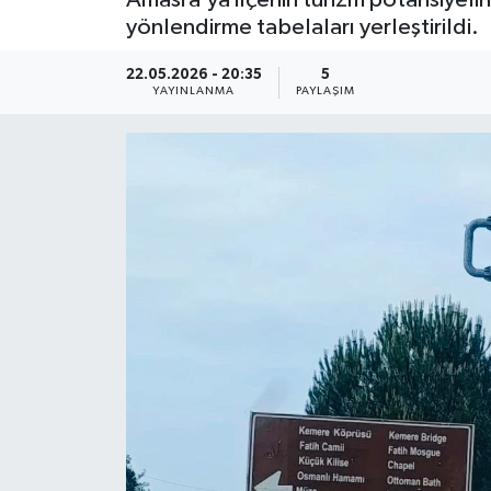
yönlendirme tabelaları yerleştirildi.
Medya
22.05.2026 - 20:35
5
YAYINLANMA
PAYLAŞIM
Sağlık
Sinema
Sivil Toplum
Siyaset
Spor
Tarım
Turizm
Yaşam