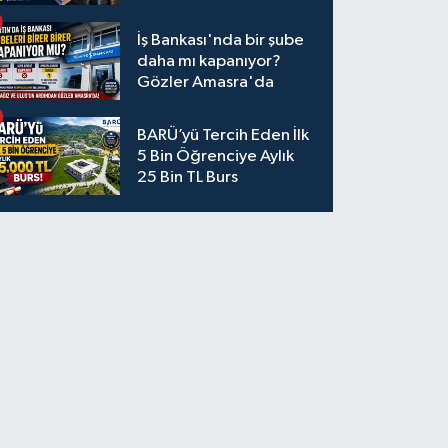
İş Bankası'nda bir şube
daha mı kapanıyor?
Gözler Amasra'da
BARÜ’yü Tercih Eden İlk
5 Bin Öğrenciye Aylık
25 Bin TL Burs