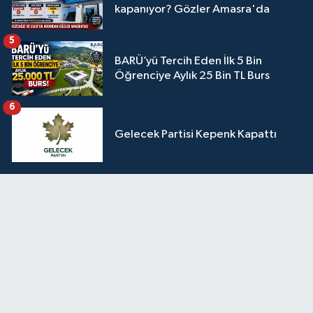
kapanıyor? Gözler Amasra'da
5
BARÜ’yü Tercih Eden İlk 5 Bin
Öğrenciye Aylık 25 Bin TL Burs
6
Gelecek Partisi Kepenk Kapattı