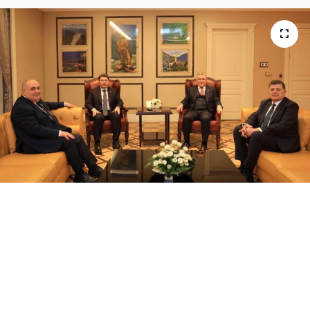
Medya
Sağlık
Sinema
Sivil Toplum
Siyaset
Spor
Tarım
Turizm
Yaşam