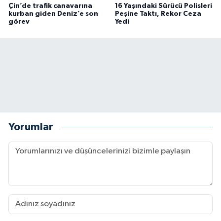
Çin’de trafik canavarına
16 Yaşındaki Sürücü Polisleri
kurban giden Deniz’e son
Peşine Taktı, Rekor Ceza
görev
Yedi
Yorumlar