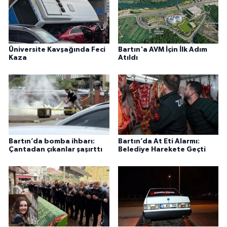
Üniversite Kavşağında Feci
Bartın'a AVM İçin İlk Adım
Kaza
Atıldı
Bartın’da bomba ihbarı:
Bartın’da At Eti Alarmı:
Çantadan çıkanlar şaşırttı
Belediye Harekete Geçti