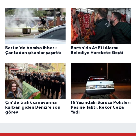
Bartın’da bomba ihbarı:
Bartın’da At Eti Alarmı:
Çantadan çıkanlar şaşırttı
Belediye Harekete Geçti
Çin’de trafik canavarına
16 Yaşındaki Sürücü Polisleri
kurban giden Deniz’e son
Peşine Taktı, Rekor Ceza
görev
Yedi