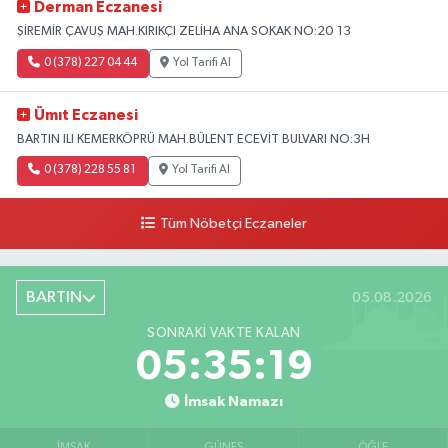
Derman Eczanesi
ŞİREMİR ÇAVUŞ MAH.KIRIKÇI ZELİHA ANA SOKAK NO:20 13
0 (378) 227 04 44
Yol Tarifi Al
Ümıt Eczanesi
BARTIN ILI KEMERKÖPRÜ MAH.BÜLENT ECEVİT BULVARI NO:3H
0 (378) 228 55 81
Yol Tarifi Al
Tüm Nöbetçi Eczaneler
BARTIN
05.08.2026
SONRAKI VAKTE KALAN
05:35:17
İmsak Namazı