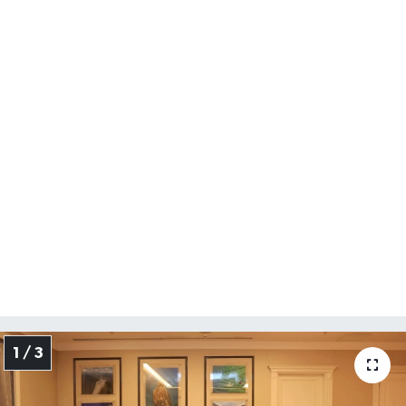
Yerel Yönetimler
DÜNYA
YEREL
1 / 3