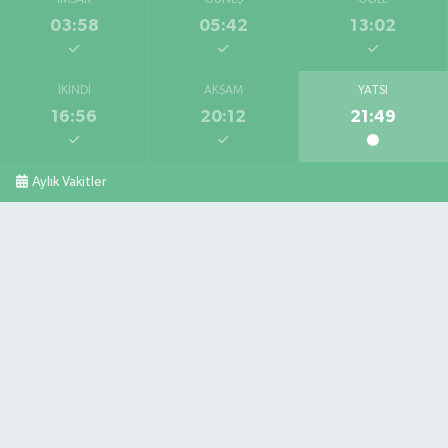
İMSAK
GÜNEŞ
ÖĞLE
03:58
05:42
13:02
İKINDI
AKŞAM
YATSI
16:56
20:12
21:49
Aylık Vakitler