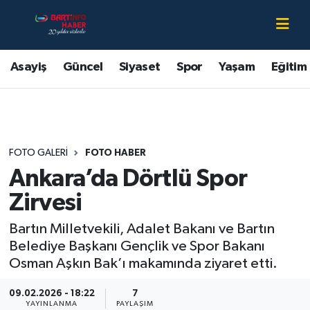
Asayiş
Bartın Nöbetçi Eczaneler
Asayiş
Güncel
Siyaset
Spor
Yaşam
Eğitim
Bartın Hakkında
Bartın Hava Durumu
Çevre
Bartin Namaz Vakitleri
FOTO GALERI
FOTO HABER
Eğitim
Bartın Trafik Yoğunluk Haritası
Ankara’da Dörtlü Spor
Ekonomi
Süper Lig Puan Durumu ve Fikstür
Zirvesi
Bartın Milletvekili, Adalet Bakanı ve Bartın
Güncel
Tüm Manşetler
Belediye Başkanı Gençlik ve Spor Bakanı
Osman Aşkın Bak’ı makamında ziyaret etti.
Kültür-Sanat
Son Dakika Haberleri
09.02.2026 - 18:22
7
Magazin
Haber Arşivi
YAYINLANMA
PAYLAŞIM