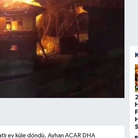
H
F
atlı ev küle döndü. Ayhan ACAR DHA