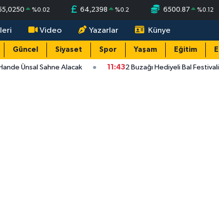
55,0250
64,2398
6500.87
%
0.02
%
0.2
%
0.12
leri
Video
Yazarlar
Künye
Güncel
Siyaset
Spor
Yaşam
Eğitim
E
Hande Ünsal Sahne Alacak
11:43
2 Buzağı Hediyeli Bal Festival