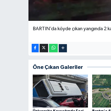
BARTIN’da köyde çıkan yangında 2 k
Öne Çıkan Galeriler
Üniversite Kavşağında Feci
Bartın'a A