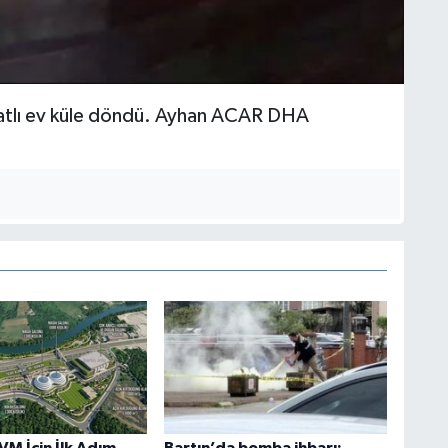
atlı ev küle döndü. Ayhan ACAR DHA
VM İçin İlk Adım
Bartın’da bomba ihbarı: