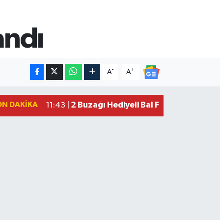
andı
-
+
A
A
ON DAKIKA
2 Buzağı Hediyeli Bal Festivalinde Ha
11:43 |