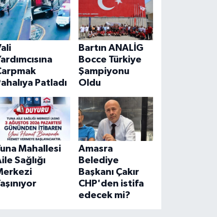
ali
Bartın ANALİG
ardımcısına
Bocce Türkiye
Çarpmak
Şampiyonu
ahalıya Patladı
Oldu
una Mahallesi
Amasra
ile Sağlığı
Belediye
Merkezi
Başkanı Çakır
aşınıyor
CHP'den istifa
edecek mi?