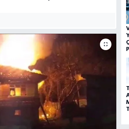
V
Y
P
T
A
T