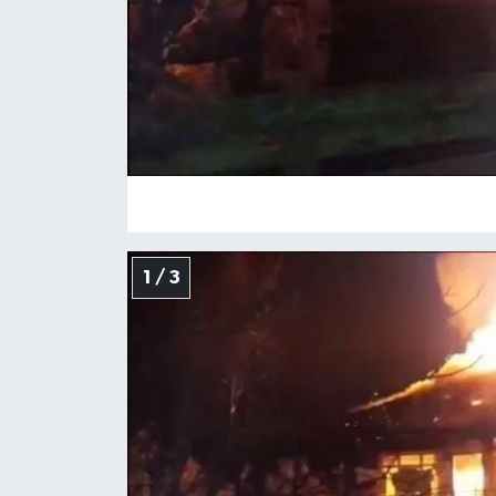
Yerel Yönetimler
DÜNYA
YEREL
1 / 3