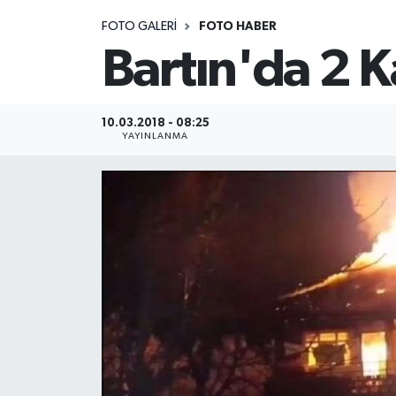
FOTO GALERI
FOTO HABER
Medya
Bartın'da 2 K
Sağlık
Sinema
10.03.2018 - 08:25
YAYINLANMA
Sivil Toplum
Siyaset
Spor
Tarım
Turizm
Yaşam