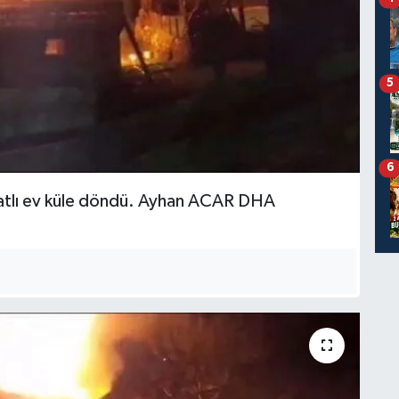
5
6
atlı ev küle döndü. Ayhan ACAR DHA