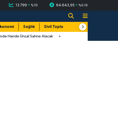
13.799
64.643,95
%
70
%
0.16
konomi
Sağlık
Sivil Toplum
Turizm
Yerel
inde Hande Ünsal Sahne Alacak