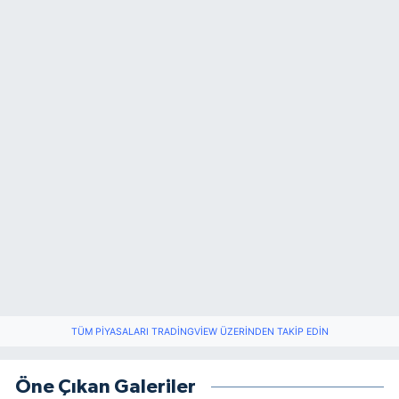
TÜM PIYASALARI TRADINGVIEW ÜZERINDEN TAKIP EDIN
Öne Çıkan Galeriler