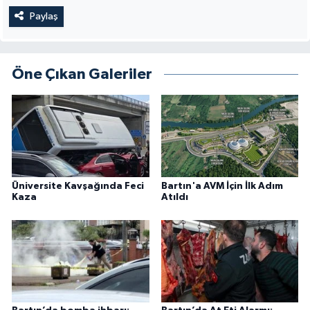
Paylaş
Öne Çıkan Galeriler
Üniversite Kavşağında Feci
Bartın'a AVM İçin İlk Adım
Kaza
Atıldı