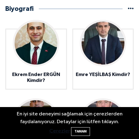
Biyografi
Ekrem Ender ERGÜN
Emre YEŞİLBAŞ Kimdir?
Kimdir?
En iyi site deneyimi sağlamak için çerezlerden
faydalanıyoruz. Detaylar için lütfen tıklayın.
Çerezler
TAMAM