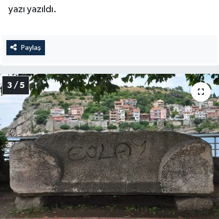
yazı yazıldı.
Paylaş
3 / 5