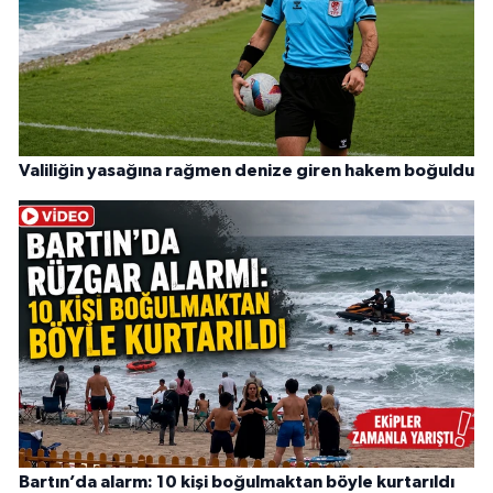
Valiliğin yasağına rağmen denize giren hakem boğuldu
Bartın’da alarm: 10 kişi boğulmaktan böyle kurtarıldı