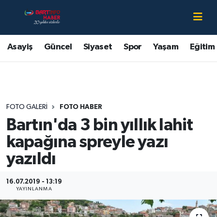
Asayiş
Bartın Nöbetçi Eczaneler
Asayiş
Güncel
Siyaset
Spor
Yaşam
Eğitim
Bartın Hakkında
Bartın Hava Durumu
Çevre
Bartin Namaz Vakitleri
FOTO GALERI
FOTO HABER
Eğitim
Bartın Trafik Yoğunluk Haritası
Bartın'da 3 bin yıllık lahit
Ekonomi
Süper Lig Puan Durumu ve Fikstür
kapağına spreyle yazı
yazıldı
Güncel
Tüm Manşetler
16.07.2019 - 13:19
Kültür-Sanat
Son Dakika Haberleri
YAYINLANMA
Magazin
Haber Arşivi