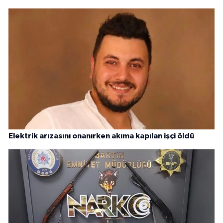
Elektrik arızasını onanırken akıma kapılan işçi öldü