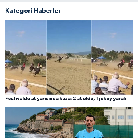
Kategori Haberler
Festivalde at yarışında kaza: 2 at öldü, 1 jokey yaralı