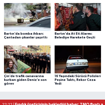
Bartın’da bomba ihbarı:
Bartın’da At Eti Alarmı:
Çantadan çıkanlar şaşırttı
Belediye Harekete Geçti
Çin’de trafik canavarına
16 Yaşındaki Sürücü Polisleri
kurban giden Deniz’e son
Peşine Taktı, Rekor Ceza
görev
Yedi
Fındık üreticisinin beklediği haber: TMO fiyatı aç
22:22 |