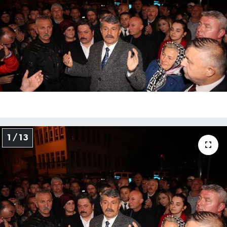
Medya
Sağlık
Sinema
Sivil Toplum
Siyaset
1 / 13
Spor
Tarım
Turizm
Yaşam