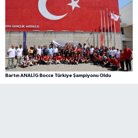
Bartın ANALİG Bocce Türkiye Şampiyonu Oldu