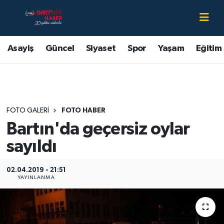
Asayiş
Bartın Nöbetçi Eczaneler
Asayiş
Güncel
Siyaset
Spor
Yaşam
Eğitim
Bartın Hakkında
Bartın Hava Durumu
Çevre
Bartin Namaz Vakitleri
FOTO GALERI
FOTO HABER
Eğitim
Bartın Trafik Yoğunluk Haritası
Bartın'da geçersiz oylar
Ekonomi
Süper Lig Puan Durumu ve Fikstür
sayıldı
Güncel
Tüm Manşetler
02.04.2019 - 21:51
YAYINLANMA
Kültür-Sanat
Son Dakika Haberleri
Magazin
Haber Arşivi