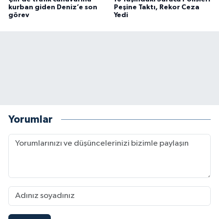
kurban giden Deniz’e son
Peşine Taktı, Rekor Ceza
görev
Yedi
Yorumlar