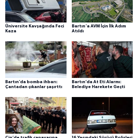
Üniversite Kavşağında Feci
Bartın'a AVM İçin İlk Adım
Kaza
Atıldı
Bartın’da bomba ihbarı:
Bartın’da At Eti Alarmı:
Çantadan çıkanlar şaşırttı
Belediye Harekete Geçti
Çin’de trafik canavarına
16 Yaşındaki Sürücü Polisleri