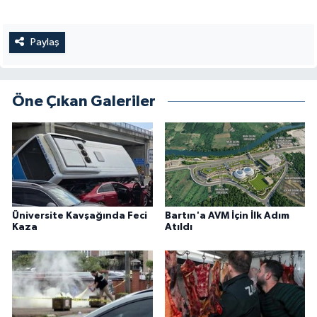
Paylaş
Öne Çıkan Galeriler
Üniversite Kavşağında Feci
Bartın'a AVM İçin İlk Adım
Kaza
Atıldı