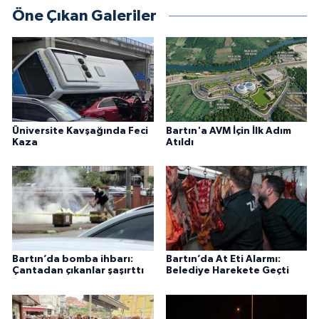
Öne Çıkan Galeriler
Üniversite Kavşağında Feci
Bartın'a AVM İçin İlk Adım
Kaza
Atıldı
Bartın’da bomba ihbarı:
Bartın’da At Eti Alarmı:
Çantadan çıkanlar şaşırttı
Belediye Harekete Geçti