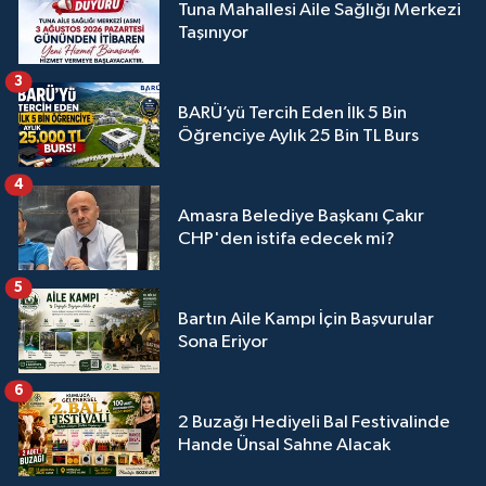
Tuna Mahallesi Aile Sağlığı Merkezi
Taşınıyor
3
BARÜ’yü Tercih Eden İlk 5 Bin
Öğrenciye Aylık 25 Bin TL Burs
4
Amasra Belediye Başkanı Çakır
CHP'den istifa edecek mi?
5
Bartın Aile Kampı İçin Başvurular
Sona Eriyor
6
2 Buzağı Hediyeli Bal Festivalinde
Hande Ünsal Sahne Alacak