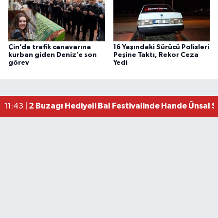
Çin’de trafik canavarına
16 Yaşındaki Sürücü Polisleri
kurban giden Deniz’e son
Peşine Taktı, Rekor Ceza
görev
Yedi
2 Buzağı Hediyeli Bal Festivalinde Hande Ünsal 
11:43 |