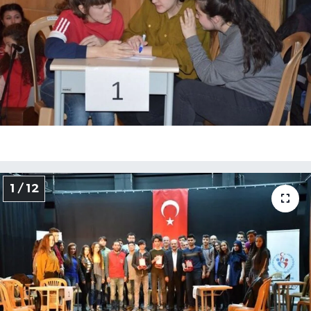
Medya
Sağlık
Sinema
Sivil Toplum
Siyaset
1 / 12
Spor
Tarım
Turizm
Yaşam