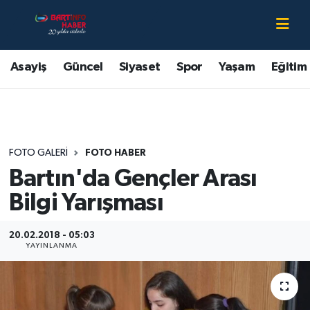
Asayiş
Bartın Nöbetçi Eczaneler
Asayiş
Güncel
Siyaset
Spor
Yaşam
Eğitim
Bartın Hakkında
Bartın Hava Durumu
Çevre
Bartin Namaz Vakitleri
FOTO GALERI
FOTO HABER
Eğitim
Bartın Trafik Yoğunluk Haritası
Bartın'da Gençler Arası
Ekonomi
Süper Lig Puan Durumu ve Fikstür
Bilgi Yarışması
Güncel
Tüm Manşetler
20.02.2018 - 05:03
YAYINLANMA
Kültür-Sanat
Son Dakika Haberleri
Magazin
Haber Arşivi