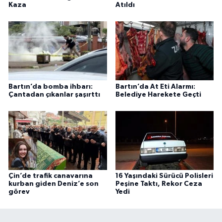
Kaza
Atıldı
Bartın’da bomba ihbarı:
Bartın’da At Eti Alarmı:
Çantadan çıkanlar şaşırttı
Belediye Harekete Geçti
Çin’de trafik canavarına
16 Yaşındaki Sürücü Polisleri
kurban giden Deniz’e son
Peşine Taktı, Rekor Ceza
görev
Yedi
Vali Yardımcısına Çarpmak Pahalıya Patladı
15:17 |
Bartın Sahillerinde 2 Ayda 271 Kişi Ölümden Dö
10:43 |