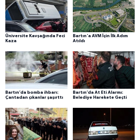
Üniversite Kavşağında Feci
Bartın'a AVM İçin İlk Adım
Kaza
Atıldı
Bartın’da bomba ihbarı:
Bartın’da At Eti Alarmı:
Çantadan çıkanlar şaşırttı
Belediye Harekete Geçti