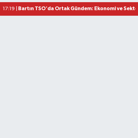
Bartın TSO'da Ortak Gündem: Ekonomi ve Sektö
17:19 |
Bartın Medya’dan Bartın TSO’ya Ziyaret
17:11 |