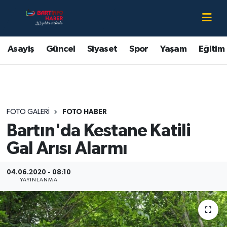
Asayiş
Bartın Nöbetçi Eczaneler
Asayiş
Güncel
Siyaset
Spor
Yaşam
Eğitim
Bartın Hakkında
Bartın Hava Durumu
Çevre
Bartin Namaz Vakitleri
FOTO GALERI
FOTO HABER
Eğitim
Bartın Trafik Yoğunluk Haritası
Bartın'da Kestane Katili
Ekonomi
Süper Lig Puan Durumu ve Fikstür
Gal Arısı Alarmı
Güncel
Tüm Manşetler
04.06.2020 - 08:10
YAYINLANMA
Kültür-Sanat
Son Dakika Haberleri
Magazin
Haber Arşivi