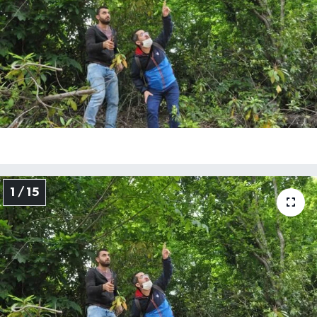
Medya
Sağlık
Sinema
Sivil Toplum
Siyaset
1 / 15
Spor
Tarım
Turizm
Yaşam