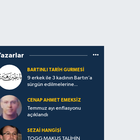
Yazarlar
BARTINLI TARIH GURMESI
9 erkek ile 3 kadının Bartın’a
sürgün edilmelerine...
CENAP AHMET EMEKSİZ
Temmuz ayı enflasyonu
açıklandı
SEZAI HANGİŞİ
TOGG MAKUS TALİHİN