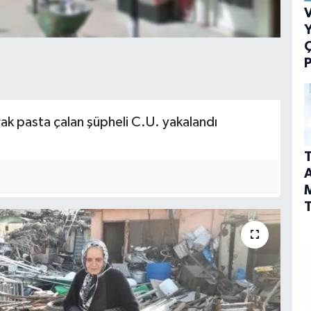
V
Y
P
rak pasta çalan şüpheli C.U. yakalandı
T
A
T