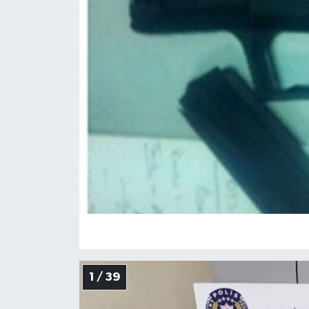
Medya
Sağlık
Sinema
Sivil Toplum
Siyaset
Spor
Tarım
Turizm
1 / 39
Yaşam