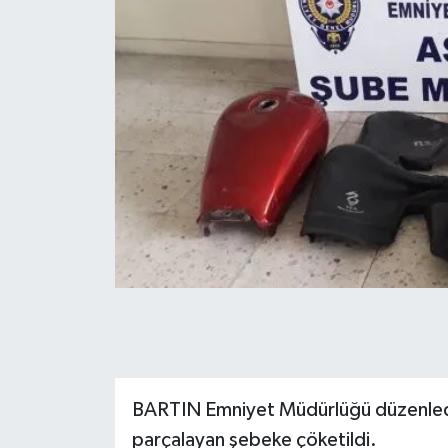
Yerel Yönetimler
DÜNYA
YEREL
BARTIN Emniyet Müdürlüğü düzenlediğ
parçalayan şebeke çöketildi.