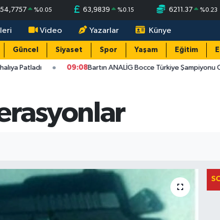
54,7757
63,9839
6211.37
%
0.05
%
0.15
%
0.23
leri
Video
Yazarlar
Künye
Güncel
Siyaset
Spor
Yaşam
Eğitim
E
ya Patladı
09:08
Bartın ANALİG Bocce Türkiye Şampiyonu Old
erasyonlar
S