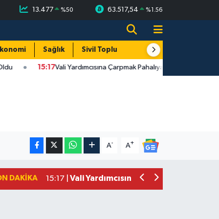
13.477
63.517,54
%
50
%
1.56
konomi
Sağlık
Sivil Toplum
Turizm
Yerel
u
15:17
Vali Yardımcısına Çarpmak Pahalıya Patladı
09:0
-
+
A
A
Vali Yardımcısına Çarpmak Pahalıya P
15:17 |
ON DAKIKA
Bartın ANALİG Bocce Türkiye Şampi
09:08 |