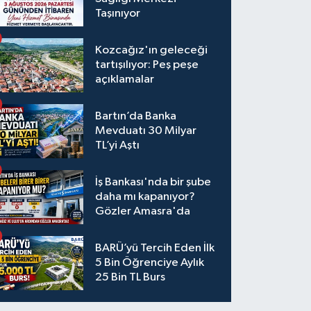
Taşınıyor
Kozcağız'ın geleceği
tartışılıyor: Peş peşe
açıklamalar
Bartın’da Banka
Mevduatı 30 Milyar
TL’yi Aştı
İş Bankası'nda bir şube
daha mı kapanıyor?
Gözler Amasra'da
BARÜ’yü Tercih Eden İlk
5 Bin Öğrenciye Aylık
25 Bin TL Burs