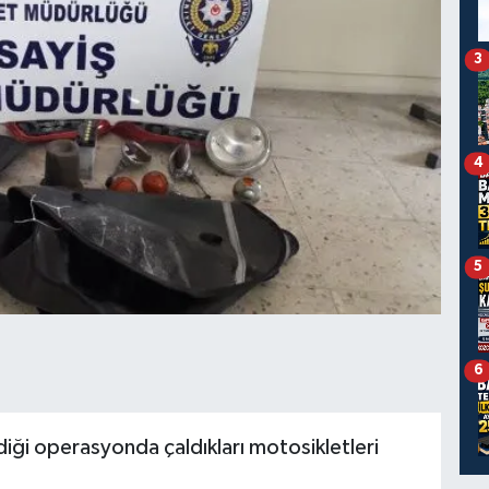
3
4
5
6
i operasyonda çaldıkları motosikletleri