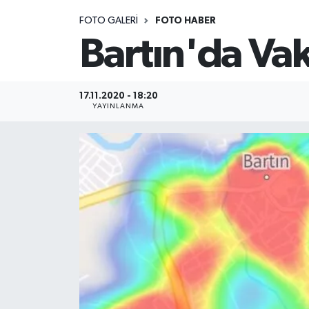
FOTO GALERI
FOTO HABER
Medya
Bartın'da Va
Sağlık
Sinema
17.11.2020 - 18:20
YAYINLANMA
Sivil Toplum
Siyaset
Spor
Tarım
Turizm
Yaşam