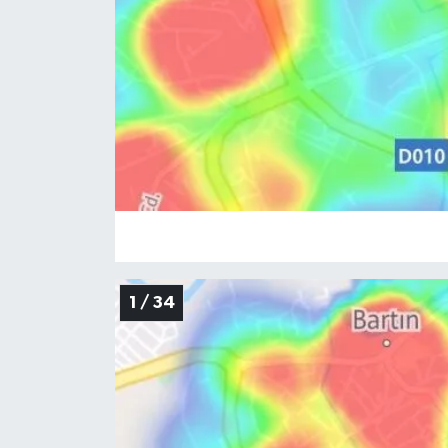
Yerel Yönetimler
DÜNYA
YEREL
1 / 34