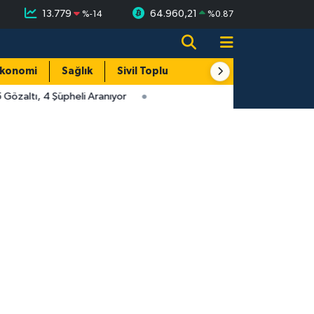
13.779
64.960,21
%
-14
%
0.87
konomi
Sağlık
Sivil Toplum
Turizm
Yerel
özaltı, 4 Şüpheli Aranıyor