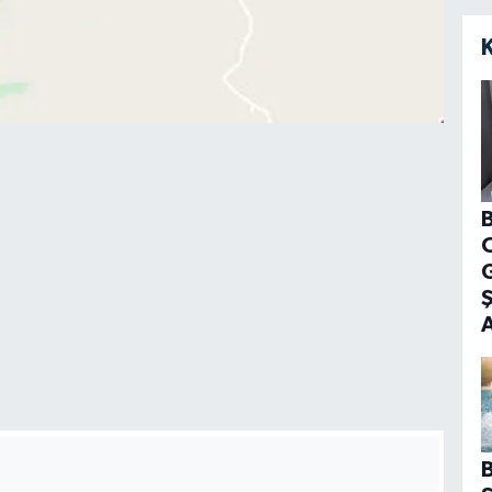
B
G
B