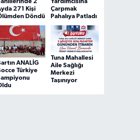
Yardımcısına
ahillerinde 2
Çarpmak
yda 271 Kişi
Pahalıya Patladı
Ölümden Döndü
Tuna Mahallesi
Bartın ANALİG
Aile Sağlığı
Bocce Türkiye
Merkezi
Şampiyonu
Taşınıyor
Oldu