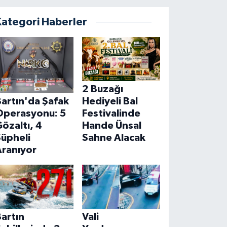
Kategori Haberler
2 Buzağı
Hediyeli Bal
artın'da Şafak
Festivalinde
Operasyonu: 5
Hande Ünsal
özaltı, 4
Sahne Alacak
Şüpheli
Aranıyor
Vali
artın