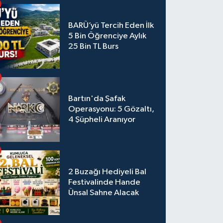
BARÜ’yü Tercih Eden İlk
5 Bin Öğrenciye Aylık
25 Bin TL Burs
Bartın'da Şafak
Operasyonu: 5 Gözaltı,
4 Şüpheli Aranıyor
2 Buzağı Hediyeli Bal
Festivalinde Hande
Ünsal Sahne Alacak