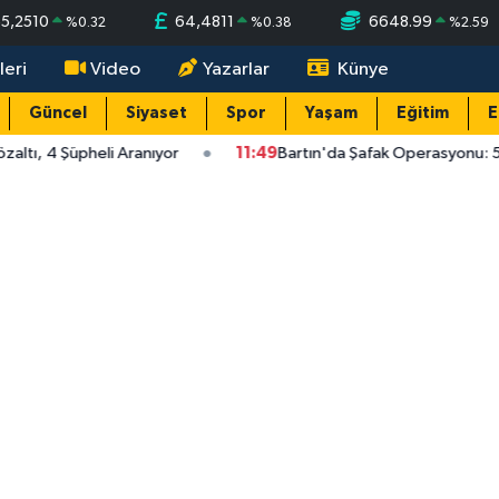
55,2510
64,4811
6648.99
%
0.32
%
0.38
%
2.59
leri
Video
Yazarlar
Künye
Güncel
Siyaset
Spor
Yaşam
Eğitim
E
ltı, 4 Şüpheli Aranıyor
11:49
Bartın'da Şafak Operasyonu: 5 G