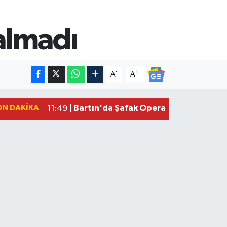
almadı
-
+
A
A
ON DAKIKA
Bartın'da Şafak Operasyonu: 5 Gözalt
11:49 |