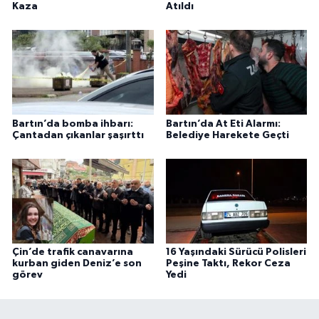
Kaza
Atıldı
Bartın’da bomba ihbarı:
Bartın’da At Eti Alarmı:
Çantadan çıkanlar şaşırttı
Belediye Harekete Geçti
Çin’de trafik canavarına
16 Yaşındaki Sürücü Polisleri
kurban giden Deniz’e son
Peşine Taktı, Rekor Ceza
görev
Yedi