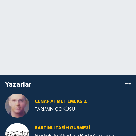
Yazarlar
CENAP AHMET EMEKSİZ
TARIMIN ÇÖKÜŞÜ
BARTINLI TARIH GURMESI
9 erkek ile 3 kadının Bartın’a sürgün