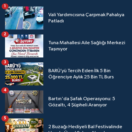
1
Vali Yardımcısına Çarpmak Pahalıya
Patladı
2
Tuna Mahallesi Aile Sağlığı Merkezi
Taşınıyor
3
BARÜ’yü Tercih Eden İlk 5 Bin
Öğrenciye Aylık 25 Bin TL Burs
4
Bartın'da Şafak Operasyonu: 5
Gözaltı, 4 Şüpheli Aranıyor
5
2 Buzağı Hediyeli Bal Festivalinde