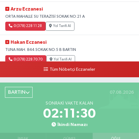
Arzu Eczanesi
ORTA MAHALLE SU TERAZİSİ SOKAK NO:21 A
0 (378) 228 11 28
Yol Tarifi Al
Hakan Eczanesi
TUNA MAH. 844.SOKAK NO:5 B BARTIN
0 (378) 228 70 70
Yol Tarifi Al
Tüm Nöbetçi Eczaneler
BARTIN
07.08.2026
SONRAKI VAKTE KALAN
02:11:28
İkindi Namazı