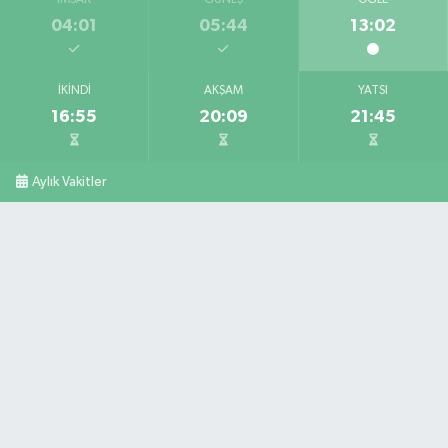
İMSAK
GÜNEŞ
ÖĞLE
04:01
05:44
13:02
İKINDI
AKŞAM
YATSI
16:55
20:09
21:45
Aylık Vakitler