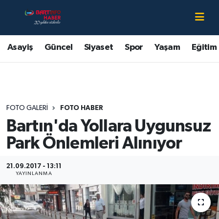
Asayiş
Bartın Nöbetçi Eczaneler
Asayiş
Güncel
Siyaset
Spor
Yaşam
Eğitim
Bartın Hakkında
Bartın Hava Durumu
Çevre
Bartin Namaz Vakitleri
FOTO GALERI
FOTO HABER
Eğitim
Bartın Trafik Yoğunluk Haritası
Bartın'da Yollara Uygunsuz
Ekonomi
Süper Lig Puan Durumu ve Fikstür
Park Önlemleri Alınıyor
Güncel
Tüm Manşetler
21.09.2017 - 13:11
YAYINLANMA
Kültür-Sanat
Son Dakika Haberleri
Magazin
Haber Arşivi