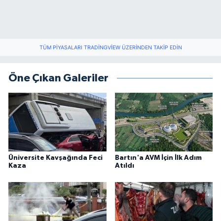
TÜM PIYASALARI TRADINGVIEW ÜZERINDEN TAKIP EDIN
Öne Çıkan Galeriler
Üniversite Kavşağında Feci
Bartın'a AVM İçin İlk Adım
Kaza
Atıldı