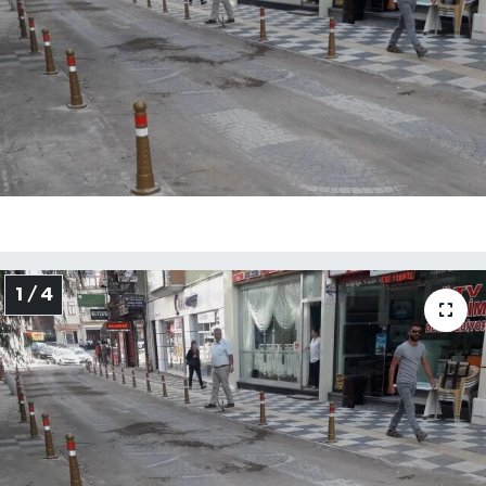
Medya
Sağlık
Sinema
Sivil Toplum
Siyaset
1 / 4
Spor
Tarım
Turizm
Yaşam