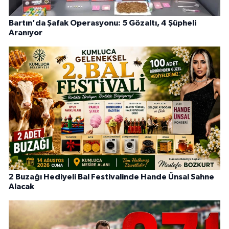
Bartın'da Şafak Operasyonu: 5 Gözaltı, 4 Şüpheli
Aranıyor
2 Buzağı Hediyeli Bal Festivalinde Hande Ünsal Sahne
Alacak