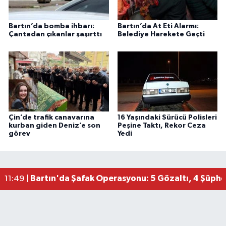
Bartın’da bomba ihbarı:
Bartın’da At Eti Alarmı:
Çantadan çıkanlar şaşırttı
Belediye Harekete Geçti
Çin’de trafik canavarına
16 Yaşındaki Sürücü Polisleri
kurban giden Deniz’e son
Peşine Taktı, Rekor Ceza
görev
Yedi
Bartın'da Şafak Operasyonu: 5 Gözaltı, 4 Şüphel
11:49 |