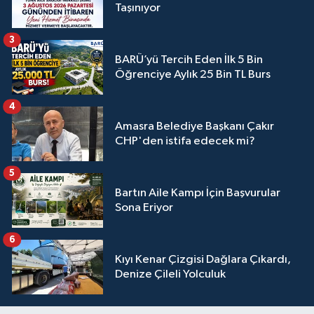
Taşınıyor
3
BARÜ’yü Tercih Eden İlk 5 Bin
Öğrenciye Aylık 25 Bin TL Burs
4
Amasra Belediye Başkanı Çakır
CHP'den istifa edecek mi?
5
Bartın Aile Kampı İçin Başvurular
Sona Eriyor
6
Kıyı Kenar Çizgisi Dağlara Çıkardı,
Denize Çileli Yolculuk