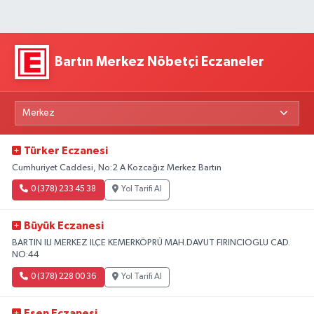
Bartın Merkez Nöbetçi Eczaneler
Türker Eczanesi
Cumhuriyet Caddesi, No:2 A Kozcağız Merkez Bartın
0 (378) 233 45 38
Yol Tarifi Al
Büyük Eczanesi
BARTIN ILI MERKEZ ILÇE KEMERKÖPRÜ MAH.DAVUT FIRINCIOGLU CAD.
NO:44
0 (378) 228 00 36
Yol Tarifi Al
Esen Eczanesi