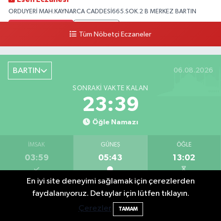
ORDUYERİ MAH.KAYNARCA CADDESİ665.SOK.2 B MERKEZ BARTIN
0 (378) 502 33 32
Yol Tarifi Al
Tüm Nöbetçi Eczaneler
Çolpak Eczanesi
Şiremirçavuş Mahallesi, Kırıkçı Zeliha Ana Sokak No:20 8 Merkez Bartın
BARTIN
06.08.2026
0 (378) 227 85 45
Yol Tarifi Al
SONRAKI VAKTE KALAN
23:37
Öğle Namazı
İMSAK
GÜNEŞ
ÖĞLE
03:59
05:43
13:02
En iyi site deneyimi sağlamak için çerezlerden
İKINDI
AKŞAM
YATSI
faydalanıyoruz. Detaylar için lütfen tıklayın.
16:55
20:11
21:47
Çerezler
TAMAM