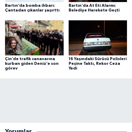
Bartın’da bomba ihbarı:
Bartın’da At Eti Alarmı:
Çantadan çıkanlar şaşırttı
Belediye Harekete Geçti
Çin’de trafik canavarına
16 Yaşındaki Sürücü Polisleri
kurban giden Deniz’e son
Peşine Taktı, Rekor Ceza
görev
Yedi
Yorumlar