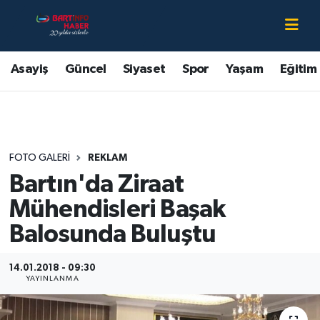
Asayiş
Bartın Nöbetçi Eczaneler
Asayiş
Güncel
Siyaset
Spor
Yaşam
Eğitim
Bartın Hakkında
Bartın Hava Durumu
Çevre
Bartin Namaz Vakitleri
FOTO GALERI
REKLAM
Eğitim
Bartın Trafik Yoğunluk Haritası
Bartın'da Ziraat
Ekonomi
Süper Lig Puan Durumu ve Fikstür
Mühendisleri Başak
Balosunda Buluştu
Güncel
Tüm Manşetler
14.01.2018 - 09:30
Kültür-Sanat
Son Dakika Haberleri
YAYINLANMA
Magazin
Haber Arşivi