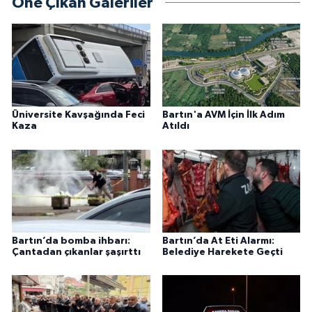
Öne Çıkan Galeriler
Üniversite Kavşağında Feci
Bartın'a AVM İçin İlk Adım
Kaza
Atıldı
Bartın’da bomba ihbarı:
Bartın’da At Eti Alarmı:
Çantadan çıkanlar şaşırttı
Belediye Harekete Geçti