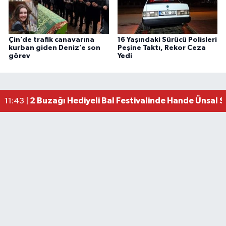
Çin’de trafik canavarına
16 Yaşındaki Sürücü Polisleri
kurban giden Deniz’e son
Peşine Taktı, Rekor Ceza
görev
Yedi
2 Buzağı Hediyeli Bal Festivalinde Hande Ünsal 
11:43 |