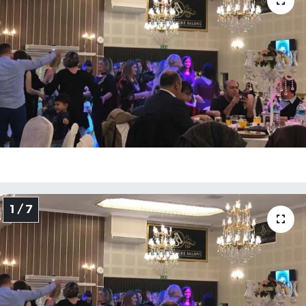
Medya
Sağlık
Sinema
Sivil Toplum
Siyaset
Spor
1 / 7
Tarım
Turizm
Yaşam