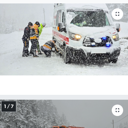
Medya
Sağlık
Sinema
Sivil Toplum
Siyaset
Spor
Tarım
1 / 7
Turizm
Yaşam