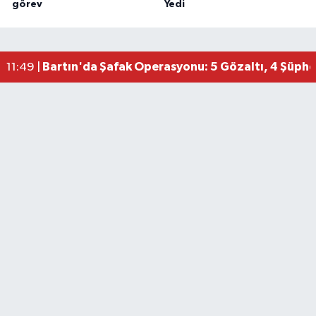
görev
Yedi
Bartın'da Şafak Operasyonu: 5 Gözaltı, 4 Şüphel
11:49 |