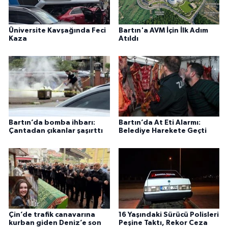
Üniversite Kavşağında Feci
Bartın'a AVM İçin İlk Adım
Kaza
Atıldı
Bartın’da bomba ihbarı:
Bartın’da At Eti Alarmı:
Çantadan çıkanlar şaşırttı
Belediye Harekete Geçti
Çin’de trafik canavarına
16 Yaşındaki Sürücü Polisleri
kurban giden Deniz’e son
Peşine Taktı, Rekor Ceza