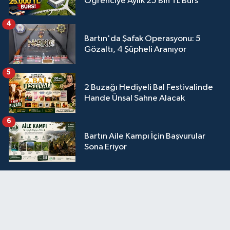
Öğrenciye Aylık 25 Bin TL Burs
4
Bartın'da Şafak Operasyonu: 5
Gözaltı, 4 Şüpheli Aranıyor
5
2 Buzağı Hediyeli Bal Festivalinde
Hande Ünsal Sahne Alacak
6
Bartın Aile Kampı İçin Başvurular
Sona Eriyor