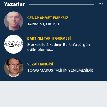
Yazarlar
CENAP AHMET EMEKSİZ
TARIMIN ÇÖKÜŞÜ
BARTINLI TARIH GURMESI
9 erkek ile 3 kadının Bartın’a sürgün
edilmelerine...
SEZAI HANGİŞİ
TOGG MAKUS TALİHİN YENİLMESİDİR