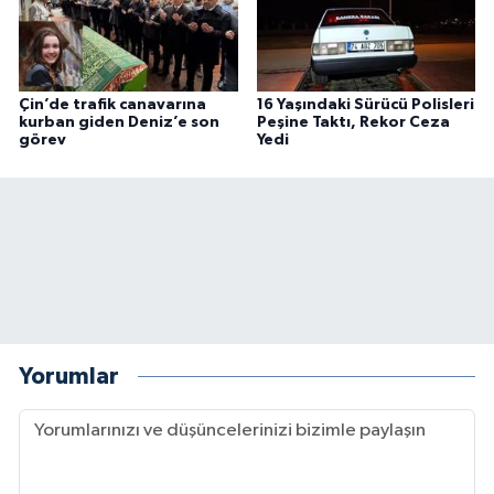
Çin’de trafik canavarına
16 Yaşındaki Sürücü Polisleri
kurban giden Deniz’e son
Peşine Taktı, Rekor Ceza
görev
Yedi
Yorumlar