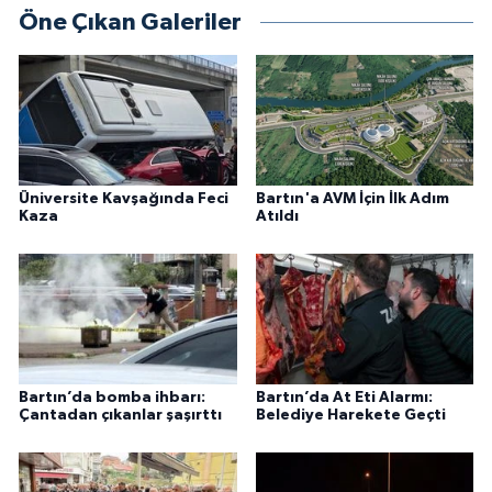
Öne Çıkan Galeriler
Üniversite Kavşağında Feci
Bartın'a AVM İçin İlk Adım
Kaza
Atıldı
Bartın’da bomba ihbarı:
Bartın’da At Eti Alarmı:
Çantadan çıkanlar şaşırttı
Belediye Harekete Geçti