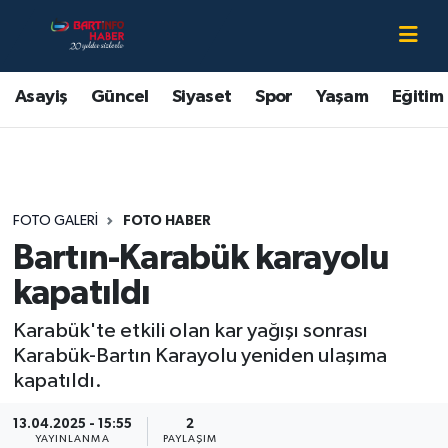
Asayiş
Bartın Nöbetçi Eczaneler
Asayiş
Güncel
Siyaset
Spor
Yaşam
Eğitim
Bartın Hakkında
Bartın Hava Durumu
Çevre
Bartin Namaz Vakitleri
FOTO GALERI
FOTO HABER
Eğitim
Bartın Trafik Yoğunluk Haritası
Bartın-Karabük karayolu
Ekonomi
Süper Lig Puan Durumu ve Fikstür
kapatıldı
Karabük'te etkili olan kar yağışı sonrası
Güncel
Tüm Manşetler
Karabük-Bartın Karayolu yeniden ulaşıma
kapatıldı.
Kültür-Sanat
Son Dakika Haberleri
13.04.2025 - 15:55
2
Magazin
Haber Arşivi
YAYINLANMA
PAYLAŞIM