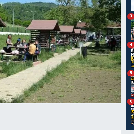
3
4
5
6