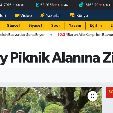
4,7916
63,9168
6168.70
%
0.01
%
-0.44
%
-0.11
leri
Video
Yazarlar
Künye
Güncel
Siyaset
Spor
Yaşam
Eğitim
E
İçin Başvurular Sona Eriyor
10:24
Bartın Aile Kampı İçin Başvuru
y Piknik Alanına Zi
S