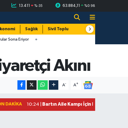
13.411
63.884,11
%
-35
%
0.98
konomi
Sağlık
Sivil Toplum
Turizm
Yerel
lar Sona Eriyor
yaretçi Akını
-
+
A
A
ON DAKIKA
Bartın Aile Kampı İçin Başvurular Son
10:24 |