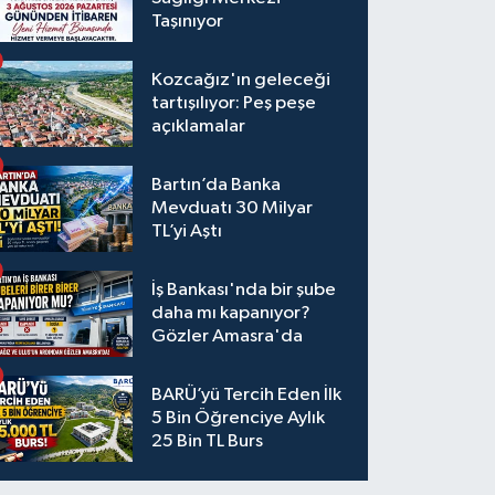
Taşınıyor
Kozcağız'ın geleceği
tartışılıyor: Peş peşe
açıklamalar
Bartın’da Banka
Mevduatı 30 Milyar
TL’yi Aştı
İş Bankası'nda bir şube
daha mı kapanıyor?
Gözler Amasra'da
BARÜ’yü Tercih Eden İlk
5 Bin Öğrenciye Aylık
25 Bin TL Burs