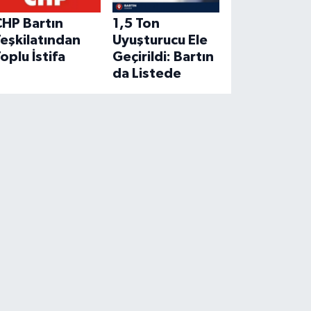
CHP Bartın
1,5 Ton
eşkilatından
Uyuşturucu Ele
oplu İstifa
Geçirildi: Bartın
da Listede