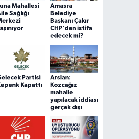
una Mahallesi
Amasra
ile Sağlığı
Belediye
Merkezi
Başkanı Çakır
aşınıyor
CHP'den istifa
edecek mi?
elecek Partisi
Arslan:
Kepenk Kapattı
Kozcağız
mahalle
yapılacak iddiası
gerçek dışı