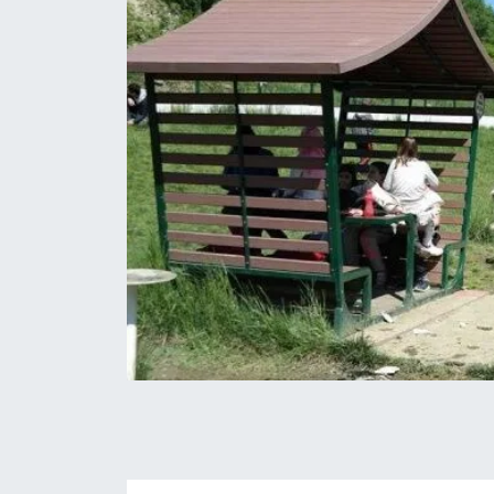
Yerel Yönetimler
DÜNYA
YEREL