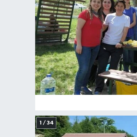
Medya
Sağlık
Sinema
Sivil Toplum
Siyaset
Spor
Tarım
Turizm
1 / 34
Yaşam