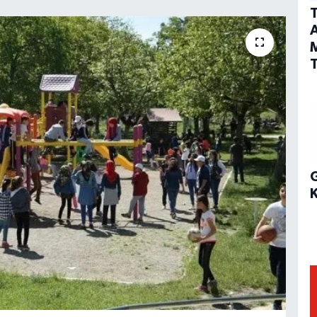
T
A
T
G