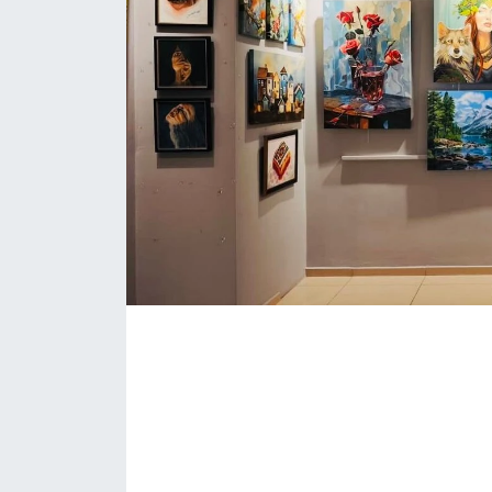
Yerel Yönetimler
DÜNYA
YEREL