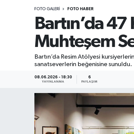
FOTO GALERI
FOTO HABER
Medya
Bartın’da 47 
Sağlık
Muhteşem Se
Sinema
Bartın’da Resim Atölyesi kursiyerleri
Sivil Toplum
sanatseverlerin beğenisine sunuldu.
Siyaset
08.06.2026 - 18:30
6
YAYINLANMA
PAYLAŞIM
Spor
Tarım
Turizm
Yaşam