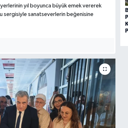
iyerlerinin yıl boyunca büyük emek vererek
nu sergisiyle sanatseverlerin beğenisine
P
K
P