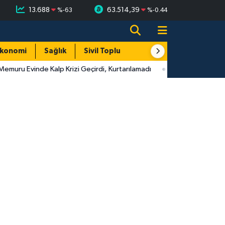
13.688
63.514,39
%
-63
%
-0.44
konomi
Sağlık
Sivil Toplum
Turizm
Yerel
emuru Evinde Kalp Krizi Geçirdi, Kurtarılamadı