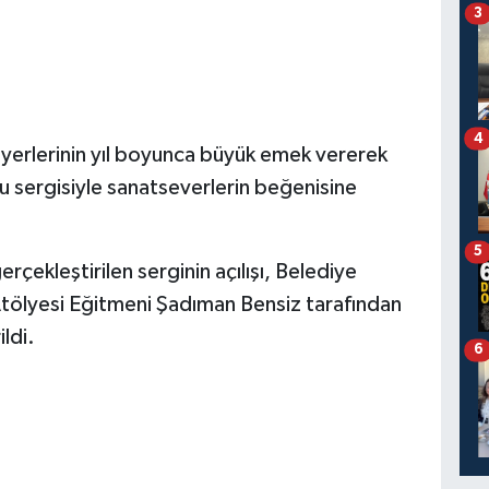
3
4
iyerlerinin yıl boyunca büyük emek vererek
nu sergisiyle sanatseverlerin beğenisine
5
rçekleştirilen serginin açılışı, Belediye
 Atölyesi Eğitmeni Şadıman Bensiz tarafından
ldi.
6