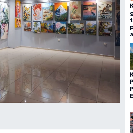
t
a
P
P
E