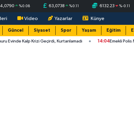
4,0790
63,0738
6132.23
%
0.08
%
0.11
%
-0.11
leri
Video
Yazarlar
Künye
Güncel
Siyaset
Spor
Yaşam
Eğitim
E
u Evinde Kalp Krizi Geçirdi, Kurtarılamadı
14:04
Emekli Polis M