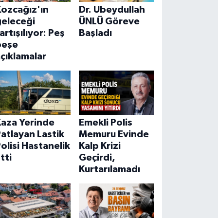
Kozcağız'ın
Dr. Ubeydullah
geleceği
ÜNLÜ Göreve
artışılıyor: Peş
Başladı
peşe
çıklamalar
Kaza Yerinde
Emekli Polis
atlayan Lastik
Memuru Evinde
olisi Hastanelik
Kalp Krizi
tti
Geçirdi,
Kurtarılamadı