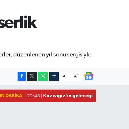
erlik
rler, düzenlenen yıl sonu sergisiyle
-
+
A
A
ON DAKIKA
Kozcağız'ın geleceği tartışılıyor: Pe
22:45 |