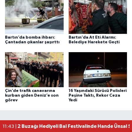
Bartın’da bomba ihbarı:
Bartın’da At Eti Alarmı:
Çantadan çıkanlar şaşırttı
Belediye Harekete Geçti
Çin’de trafik canavarına
16 Yaşındaki Sürücü Polisleri
kurban giden Deniz’e son
Peşine Taktı, Rekor Ceza
görev
Yedi
2 Buzağı Hediyeli Bal Festivalinde Hande Ünsal 
11:43 |