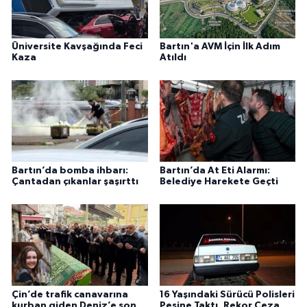
Üniversite Kavşağında Feci
Bartın'a AVM İçin İlk Adım
Kaza
Atıldı
Bartın’da bomba ihbarı:
Bartın’da At Eti Alarmı:
Çantadan çıkanlar şaşırttı
Belediye Harekete Geçti
Çin’de trafik canavarına
16 Yaşındaki Sürücü Polisleri
kurban giden Deniz’e son
Peşine Taktı, Rekor Ceza