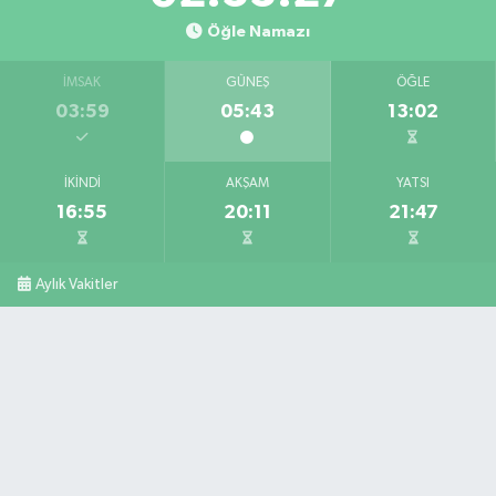
Öğle Namazı
İMSAK
GÜNEŞ
ÖĞLE
03:59
05:43
13:02
İKINDI
AKŞAM
YATSI
16:55
20:11
21:47
Aylık Vakitler