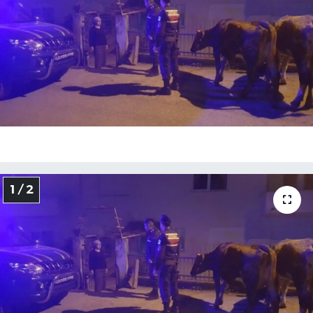
Medya
Sağlık
Sinema
Sivil Toplum
Siyaset
1 / 2
Spor
Tarım
Turizm
Yaşam