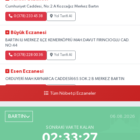
Cumhuriyet Caddesi, No:2 A Kozcağız Merkez Bartın
0 (378) 233 45 38
Yol Tarifi Al
Büyük Eczanesi
BARTIN ILI MERKEZ ILÇE KEMERKÖPRÜ MAH.DAVUT FIRINCIOGLU CAD.
NO:44
0 (378) 228 00 36
Yol Tarifi Al
Esen Eczanesi
ORDUYERİ MAH.KAYNARCA CADDESİ665.SOK.2 B MERKEZ BARTIN
0 (378) 502 33 32
Yol Tarifi Al
Tüm Nöbetçi Eczaneler
Çolpak Eczanesi
Şiremirçavuş Mahallesi, Kırıkçı Zeliha Ana Sokak No:20 8 Merkez Bartın
BARTIN
06.08.2026
0 (378) 227 85 45
Yol Tarifi Al
SONRAKI VAKTE KALAN
02:33:26