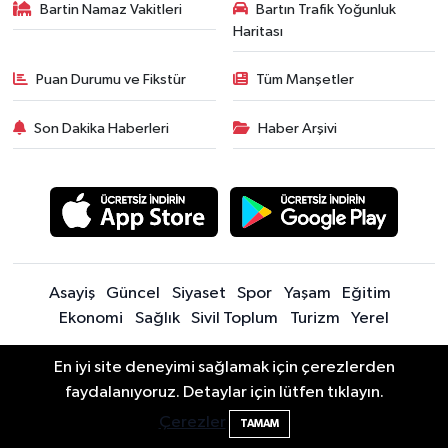
Bartin Namaz Vakitleri
Bartın Trafik Yoğunluk
Haritası
Puan Durumu ve Fikstür
Tüm Manşetler
Son Dakika Haberleri
Haber Arşivi
Asayiş
Güncel
Siyaset
Spor
Yaşam
Eğitim
Ekonomi
Sağlık
Sivil Toplum
Turizm
Yerel
En iyi site deneyimi sağlamak için çerezlerden
Sitede yayınlanan içerik ve yorumlardan yazarları sorumludur.
faydalanıyoruz. Detaylar için lütfen tıklayın.
Yayınlanan yorumlardan Bartın Son Dakika Haberleri | Bartın Haber |
Bartın İnfo sorumlu tutulamaz. Sitedeki tüm harici linkler ayrı bir
Çerezler
TAMAM
sayfada açılır. Sitemizde yayınlanan haber, köşe yazıları ve