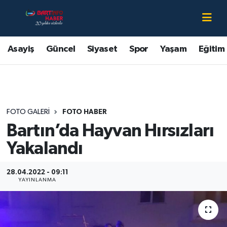
Asayiş
Bartın Nöbetçi Eczaneler
Asayiş
Güncel
Siyaset
Spor
Yaşam
Eğitim
Bartın Hakkında
Bartın Hava Durumu
Çevre
Bartin Namaz Vakitleri
FOTO GALERI
FOTO HABER
Eğitim
Bartın Trafik Yoğunluk Haritası
Bartın’da Hayvan Hırsızları
Ekonomi
Süper Lig Puan Durumu ve Fikstür
Yakalandı
Güncel
Tüm Manşetler
28.04.2022 - 09:11
YAYINLANMA
Kültür-Sanat
Son Dakika Haberleri
Magazin
Haber Arşivi