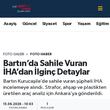
Asayiş
Bartın Nöbetçi Eczaneler
Asayiş
Güncel
Siyaset
Spor
Yaşam
Eğitim
Bartın Hakkında
Bartın Hava Durumu
Çevre
Bartin Namaz Vakitleri
FOTO GALERI
FOTO HABER
Eğitim
Bartın Trafik Yoğunluk Haritası
Bartın’da Sahile Vuran
Ekonomi
Süper Lig Puan Durumu ve Fikstür
İHA’dan İlginç Detaylar
Bartın Kurucaşile’de sahile vuran şüpheli İHA
Güncel
Tüm Manşetler
incelemeye alındı. Strafor, ahşap ve plastikten
üretilen araç analiz için Ankara’ya gönderildi.
Kültür-Sanat
Son Dakika Haberleri
15.06.2026 - 10:03
1
Magazin
Haber Arşivi
YAYINLANMA
PAYLAŞIM