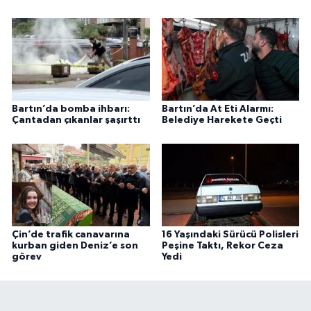
Bartın’da bomba ihbarı:
Bartın’da At Eti Alarmı:
Çantadan çıkanlar şaşırttı
Belediye Harekete Geçti
Çin’de trafik canavarına
16 Yaşındaki Sürücü Polisleri
kurban giden Deniz’e son
Peşine Taktı, Rekor Ceza
görev
Yedi