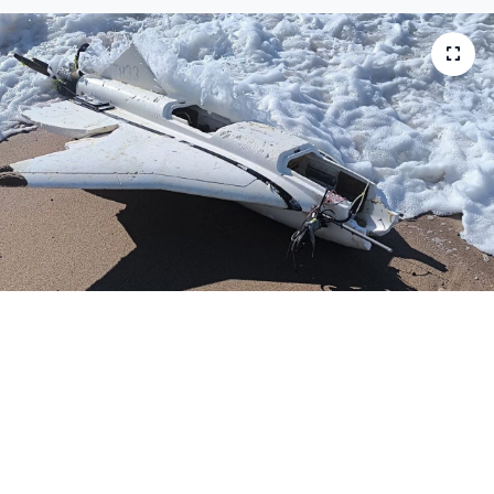
Medya
Sağlık
Sinema
Sivil Toplum
Siyaset
Spor
Tarım
Turizm
Yaşam