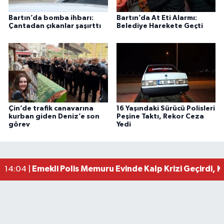
Bartın’da bomba ihbarı:
Bartın’da At Eti Alarmı:
Çantadan çıkanlar şaşırttı
Belediye Harekete Geçti
Çin’de trafik canavarına
16 Yaşındaki Sürücü Polisleri
kurban giden Deniz’e son
Peşine Taktı, Rekor Ceza
görev
Yedi
Emekli Polis Memuru Evinde Kalp Krizi Geçirdi, 
14:04 |