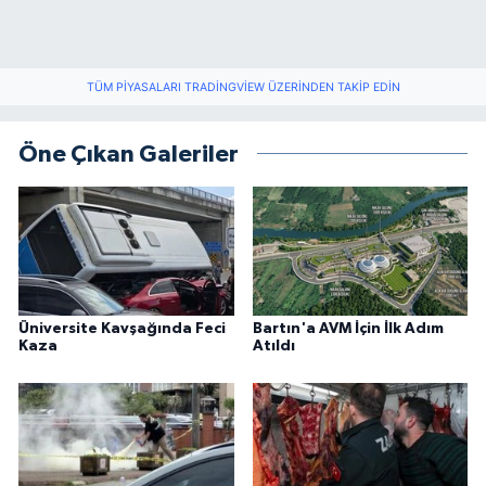
TÜM PIYASALARI TRADINGVIEW ÜZERINDEN TAKIP EDIN
Öne Çıkan Galeriler
Üniversite Kavşağında Feci
Bartın'a AVM İçin İlk Adım
Kaza
Atıldı