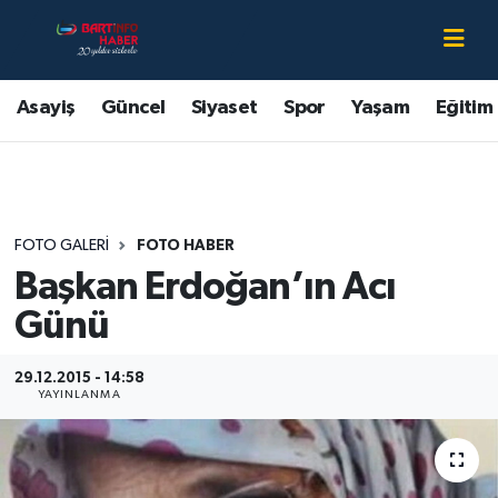
Asayiş
Bartın Nöbetçi Eczaneler
Asayiş
Güncel
Siyaset
Spor
Yaşam
Eğitim
Bartın Hakkında
Bartın Hava Durumu
Çevre
Bartin Namaz Vakitleri
FOTO GALERI
FOTO HABER
Eğitim
Bartın Trafik Yoğunluk Haritası
Başkan Erdoğan’ın Acı
Ekonomi
Süper Lig Puan Durumu ve Fikstür
Günü
Güncel
Tüm Manşetler
29.12.2015 - 14:58
YAYINLANMA
Kültür-Sanat
Son Dakika Haberleri
Magazin
Haber Arşivi