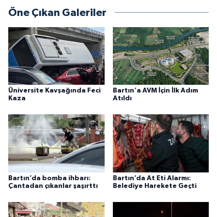
Öne Çıkan Galeriler
Üniversite Kavşağında Feci
Bartın'a AVM İçin İlk Adım
Kaza
Atıldı
Bartın’da bomba ihbarı:
Bartın’da At Eti Alarmı:
Çantadan çıkanlar şaşırttı
Belediye Harekete Geçti