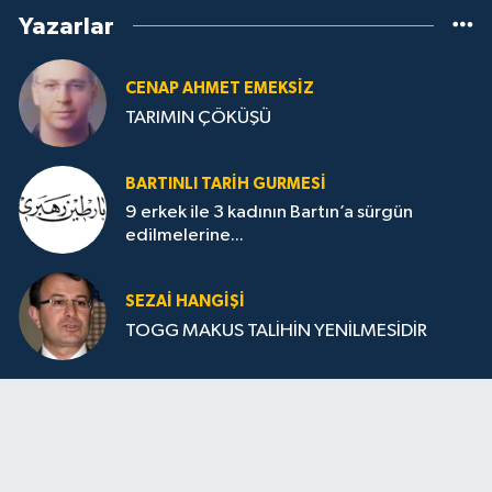
Yazarlar
CENAP AHMET EMEKSİZ
TARIMIN ÇÖKÜŞÜ
BARTINLI TARIH GURMESI
9 erkek ile 3 kadının Bartın’a sürgün
edilmelerine...
SEZAI HANGİŞİ
TOGG MAKUS TALİHİN YENİLMESİDİR