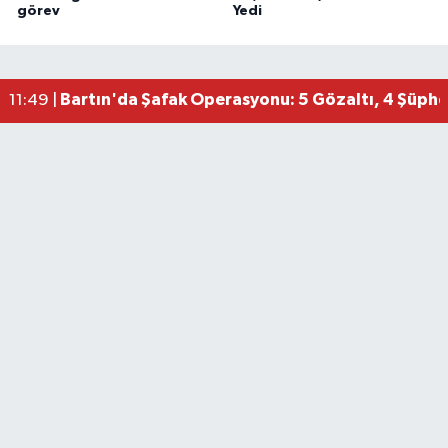
görev
Yedi
Bartın'da Şafak Operasyonu: 5 Gözaltı, 4 Şüphel
11:49 |