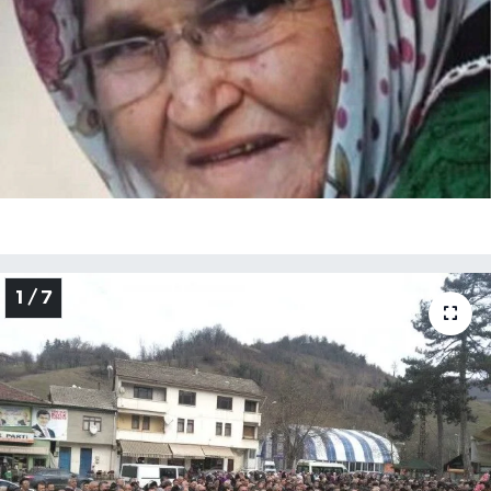
Medya
Sağlık
Sinema
Sivil Toplum
Siyaset
1 / 7
Spor
Tarım
Turizm
Yaşam