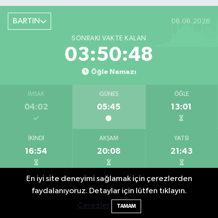
BARTIN
08.08.2026
SONRAKI VAKTE KALAN
03:50:46
Öğle Namazı
İMSAK
GÜNEŞ
ÖĞLE
04:02
05:45
13:01
İKINDI
AKŞAM
YATSI
16:54
20:08
21:43
En iyi site deneyimi sağlamak için çerezlerden
Aylık Vakitler
faydalanıyoruz. Detaylar için lütfen tıklayın.
Çerezler
TAMAM