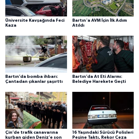
Üniversite Kavşağında Feci
Bartın'a AVM İçin İlk Adım
Kaza
Atıldı
Bartın’da bomba ihbarı:
Bartın’da At Eti Alarmı:
Çantadan çıkanlar şaşırttı
Belediye Harekete Geçti
Çin’de trafik canavarına
16 Yaşındaki Sürücü Polisleri
kurban giden Deniz’e son
Peşine Taktı, Rekor Ceza