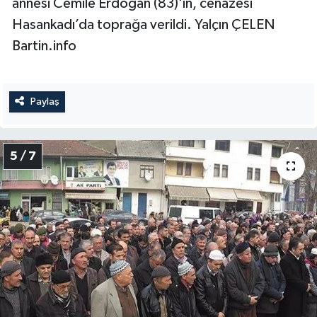
annesi Cemile Erdoğan (83)'ın, cenazesi
Hasankadı’da toprağa verildi. Yalçın ÇELEN
Bartin.info
Paylaş
5 / 7