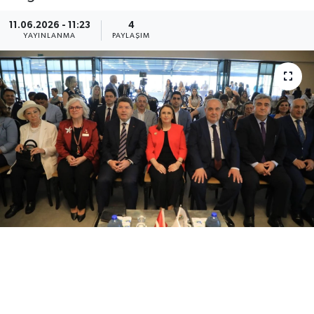
Medya
11.06.2026 - 11:23
4
YAYINLANMA
PAYLAŞIM
Sağlık
Sinema
Sivil Toplum
Siyaset
Spor
Tarım
Turizm
Yaşam