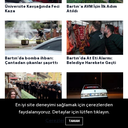
Üniversite Kavşağında Feci
Bartın'a AVM İçin İlk Adım
Kaza
Atıldı
Bartın’da bomba ihbarı:
Bartın’da At Eti Alarmı:
Çantadan çıkanlar şaşırttı
Belediye Harekete Geçti
En iyi site deneyimi sağlamak için çerezlerden
Çin’de trafik canavarına
16 Yaşındaki Sürücü Polisleri
faydalanıyoruz. Detaylar için lütfen tıklayın.
kurban giden Deniz’e son
Peşine Taktı, Rekor Ceza
görev
Yedi
Çerezler
TAMAM