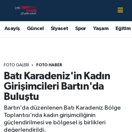
Asayiş
Bartın Nöbetçi Eczaneler
Asayiş
Güncel
Siyaset
Spor
Yaşam
Eğitim
Bartın Hakkında
Bartın Hava Durumu
Çevre
Bartin Namaz Vakitleri
FOTO GALERI
FOTO HABER
Eğitim
Bartın Trafik Yoğunluk Haritası
Batı Karadeniz'in Kadın
Ekonomi
Süper Lig Puan Durumu ve Fikstür
Girişimcileri Bartın'da
Buluştu
Güncel
Tüm Manşetler
Bartın'da düzenlenen Batı Karadeniz Bölge
Kültür-Sanat
Son Dakika Haberleri
Toplantısı'nda kadın girişimciliğinin
güçlendirilmesi ve bölgesel iş birlikleri
Magazin
Haber Arşivi
değerlendirildi.