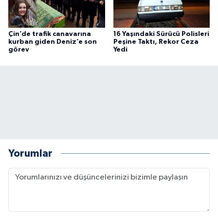
Çin’de trafik canavarına
16 Yaşındaki Sürücü Polisleri
kurban giden Deniz’e son
Peşine Taktı, Rekor Ceza
görev
Yedi
Yorumlar