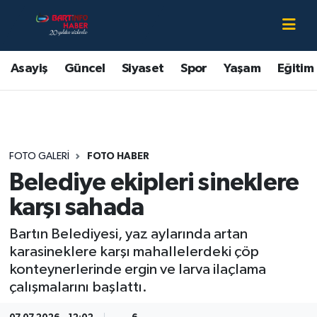
Asayiş
Bartın Nöbetçi Eczaneler
Asayiş
Güncel
Siyaset
Spor
Yaşam
Eğitim
Bartın Hakkında
Bartın Hava Durumu
Çevre
Bartin Namaz Vakitleri
FOTO GALERI
FOTO HABER
Eğitim
Bartın Trafik Yoğunluk Haritası
Belediye ekipleri sineklere
Ekonomi
Süper Lig Puan Durumu ve Fikstür
karşı sahada
Bartın Belediyesi, yaz aylarında artan
Güncel
Tüm Manşetler
karasineklere karşı mahallelerdeki çöp
konteynerlerinde ergin ve larva ilaçlama
Kültür-Sanat
Son Dakika Haberleri
çalışmalarını başlattı.
Magazin
Haber Arşivi