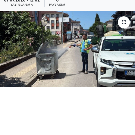
07.07.2026 - 12:02
6
YAYINLANMA
PAYLAŞIM
Medya
Sağlık
Sinema
Sivil Toplum
Siyaset
Spor
Tarım
Turizm
Yaşam