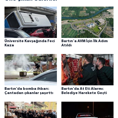
Üniversite Kavşağında Feci
Bartın'a AVM İçin İlk Adım
Kaza
Atıldı
Bartın’da bomba ihbarı:
Bartın’da At Eti Alarmı:
Çantadan çıkanlar şaşırttı
Belediye Harekete Geçti