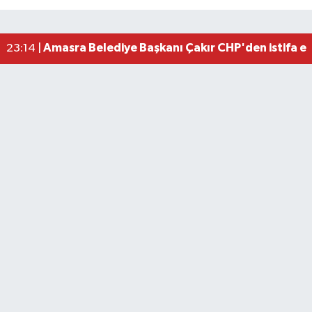
Amasra Belediye Başkanı Çakır CHP'den istifa e
23:14 |
BARÜ’yü Tercih Eden İlk 5 Bin Öğrenciye Aylık 25 
10:32 |