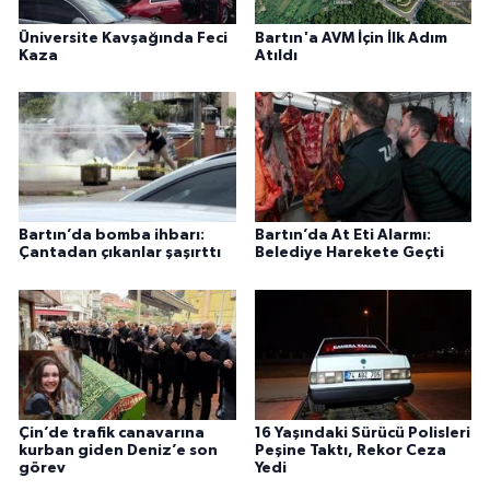
Üniversite Kavşağında Feci
Bartın'a AVM İçin İlk Adım
Kaza
Atıldı
Bartın’da bomba ihbarı:
Bartın’da At Eti Alarmı:
Çantadan çıkanlar şaşırttı
Belediye Harekete Geçti
Çin’de trafik canavarına
16 Yaşındaki Sürücü Polisleri
kurban giden Deniz’e son
Peşine Taktı, Rekor Ceza
görev
Yedi