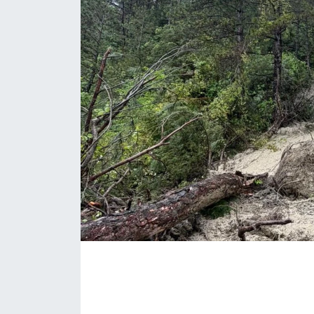
Medya
Sağlık
Sinema
Sivil Toplum
Siyaset
Spor
Tarım
Turizm
Yaşam