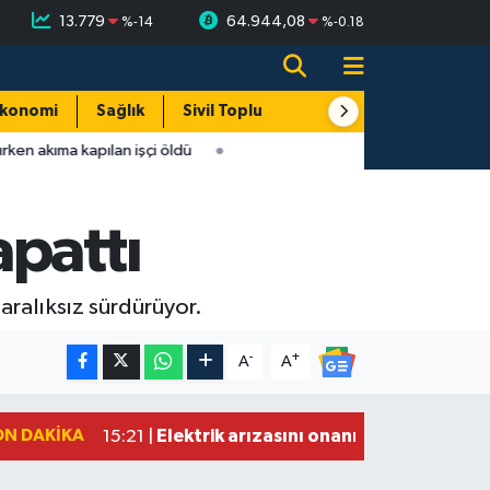
13.779
64.944,08
%
-14
%
-0.18
konomi
Sağlık
Sivil Toplum
Turizm
Yerel
rken akıma kapılan işçi öldü
pattı
 aralıksız sürdürüyor.
-
+
A
A
ON DAKIKA
Elektrik arızasını onanırken akıma kapı
15:21 |