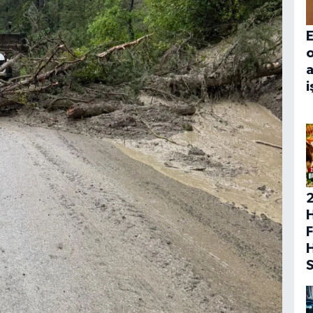
E
a
i
H
F