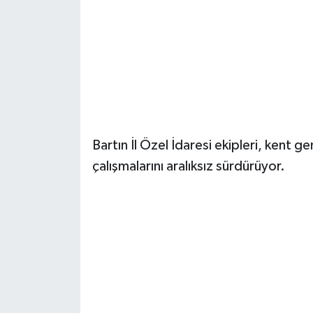
Yerel Yönetimler
DÜNYA
YEREL
Bartın İl Özel İdaresi ekipleri, kent ge
çalışmalarını aralıksız sürdürüyor.