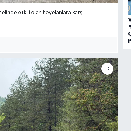
nelinde etkili olan heyelanlara karşı
V
Y
P