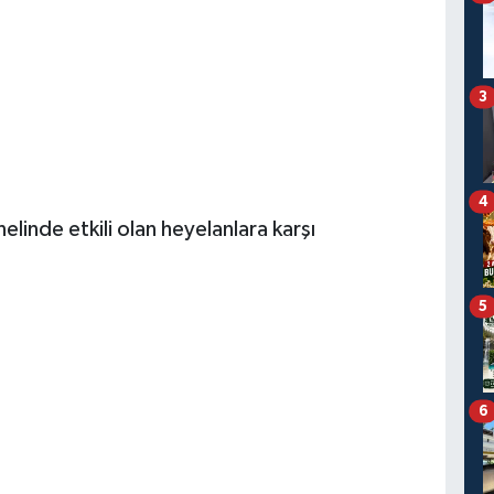
3
4
nelinde etkili olan heyelanlara karşı
5
6