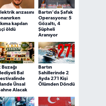
lektrik arızasını
Bartın'da Şafak
onanırken
Operasyonu: 5
kıma kapılan
Gözaltı, 4
şçi öldü
Şüpheli
Aranıyor
2 Buzağı
Bartın
ediyeli Bal
Sahillerinde 2
estivalinde
Ayda 271 Kişi
Hande Ünsal
Ölümden Döndü
Sahne Alacak