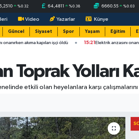
5,2510
64,4811
6660.55
%
0.32
%
0.38
%
0.03
leri
Video
Yazarlar
Künye
Güncel
Siyaset
Spor
Yaşam
Eğitim
E
ı onanırken akıma kapılan işçi öldü
15:21
Elektrik arızasını onanı
 Toprak Yolları Ka
genelinde etkili olan heyelanlara karşı çalışmalarını
S