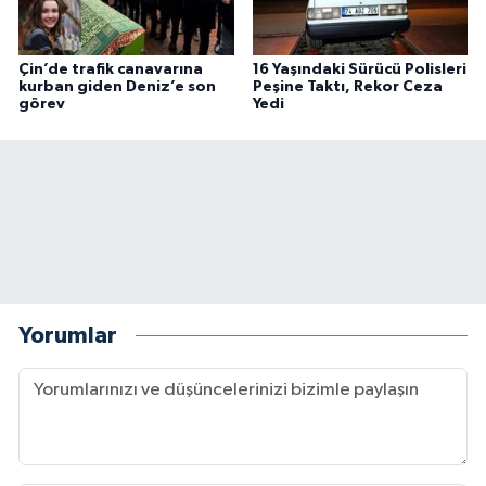
Çin’de trafik canavarına
16 Yaşındaki Sürücü Polisleri
kurban giden Deniz’e son
Peşine Taktı, Rekor Ceza
görev
Yedi
Yorumlar