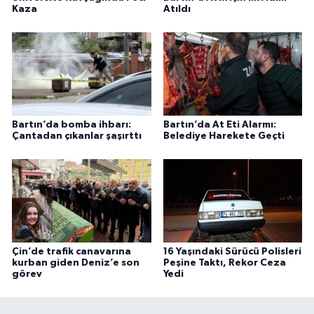
Kaza
Atıldı
Bartın’da bomba ihbarı:
Bartın’da At Eti Alarmı:
Çantadan çıkanlar şaşırttı
Belediye Harekete Geçti
Çin’de trafik canavarına
16 Yaşındaki Sürücü Polisleri
kurban giden Deniz’e son
Peşine Taktı, Rekor Ceza
görev
Yedi