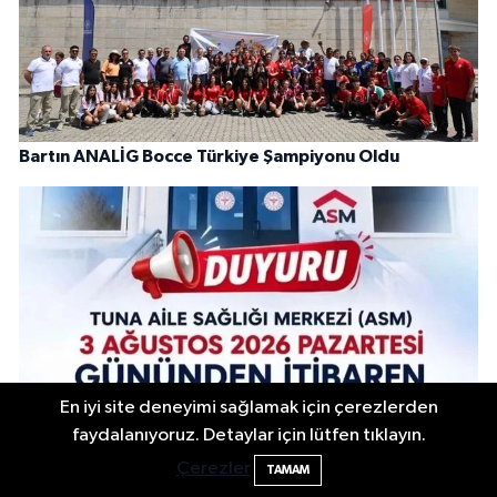
Bartın ANALİG Bocce Türkiye Şampiyonu Oldu
En iyi site deneyimi sağlamak için çerezlerden
faydalanıyoruz. Detaylar için lütfen tıklayın.
Çerezler
Tuna Mahallesi Aile Sağlığı Merkezi Taşınıyor
TAMAM