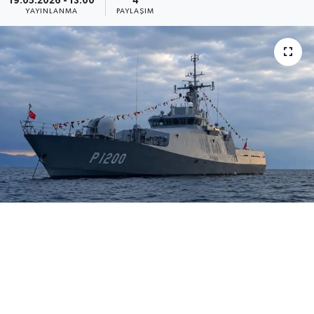
19.05.2026 - 13:00
4
YAYINLANMA
PAYLAŞIM
Medya
Sağlık
Sinema
Sivil Toplum
Siyaset
Spor
Tarım
Turizm
Yaşam