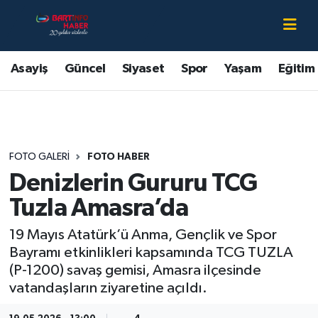
Asayiş
Bartın Nöbetçi Eczaneler
Asayiş
Güncel
Siyaset
Spor
Yaşam
Eğitim
Bartın Hakkında
Bartın Hava Durumu
Çevre
Bartin Namaz Vakitleri
FOTO GALERI
FOTO HABER
Eğitim
Bartın Trafik Yoğunluk Haritası
Denizlerin Gururu TCG
Ekonomi
Süper Lig Puan Durumu ve Fikstür
Tuzla Amasra’da
19 Mayıs Atatürk’ü Anma, Gençlik ve Spor
Güncel
Tüm Manşetler
Bayramı etkinlikleri kapsamında TCG TUZLA
(P-1200) savaş gemisi, Amasra ilçesinde
Kültür-Sanat
Son Dakika Haberleri
vatandaşların ziyaretine açıldı.
Magazin
Haber Arşivi