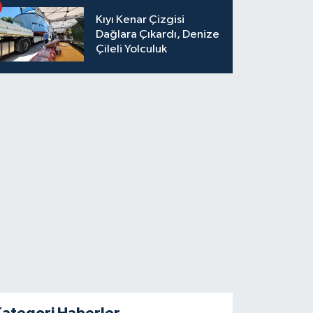
Kıyı Kenar Çizgisi
Dağlara Çıkardı, Denize
Çileli Yolculuk