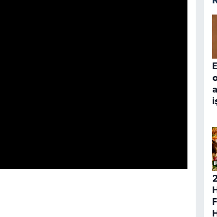
E
a
i
H
F