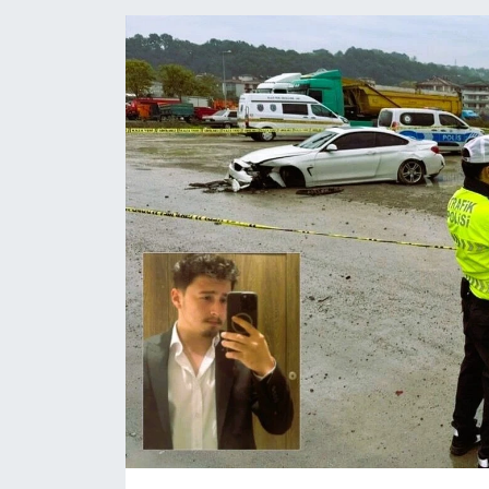
Medya
Sağlık
Sinema
Sivil Toplum
Siyaset
Spor
Tarım
Turizm
Yaşam