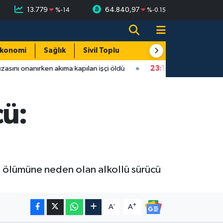
13.779
64.840,97
%
-14
%
-0.15
konomi
Sağlık
Sivil Toplum
Turizm
Yerel
sını onanırken akıma kapılan işçi öldü
23:12
Bartın'da nem oranı
cü:
 ölümüne neden olan alkollü sürücü
-
+
A
A
Fındık üreticisinin beklediği haber: T
22:22 |