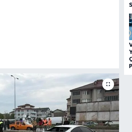
V
Y
P