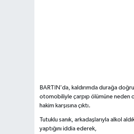
Yerel Yönetimler
DÜNYA
YEREL
BARTIN'da, kaldırımda durağa doğru 
otomobiliyle çarpıp ölümüne neden ola
hakim karşısına çıktı.
Tutuklu sanık, arkadaşlarıyla alkol a
yaptığını iddia ederek,