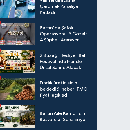
Vali Yardımcısına
Çarpmak Pahalıya
Patladı
Bartın'da Şafak
Operasyonu: 5 Gözaltı,
4 Şüpheli Aranıyor
2 Buzağı Hediyeli Bal
Festivalinde Hande
Ünsal Sahne Alacak
Fındık üreticisinin
beklediği haber: TMO
fiyatı açıkladı
Bartın Aile Kampı İçin
Başvurular Sona Eriyor