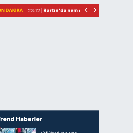
Elektrik arızasını onanırken akıma kapı
15:21 |
ON DAKIKA
Bartın'da nem oranı yüzde 100'e ulaş
23:12 |
Trend Haberler