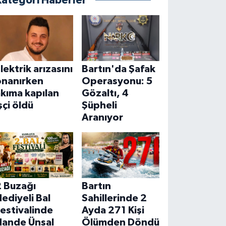
Kategori Haberler
lektrik arızasını
Bartın'da Şafak
onanırken
Operasyonu: 5
kıma kapılan
Gözaltı, 4
şçi öldü
Şüpheli
Aranıyor
2 Buzağı
Bartın
ediyeli Bal
Sahillerinde 2
estivalinde
Ayda 271 Kişi
Hande Ünsal
Ölümden Döndü