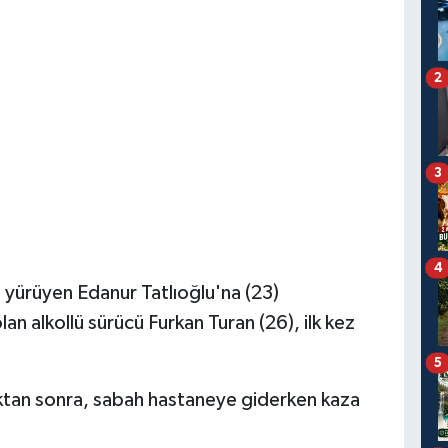
2
3
4
yürüyen Edanur Tatlıoğlu'na (23)
n alkollü sürücü Furkan Turan (26), ilk kez
5
ldıktan sonra, sabah hastaneye giderken kaza