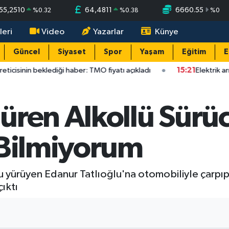
55,2510
64,4811
6660.55
%
0.32
%
0.38
%
0
leri
Video
Yazarlar
Künye
Güncel
Siyaset
Spor
Yaşam
Eğitim
E
cisinin beklediği haber: TMO fiyatı açıkladı
15:21
Elektrik arıza
üren Alkollü Sürü
 Bilmiyorum
yürüyen Edanur Tatlıoğlu'na otomobiliyle çarpıp
çıktı