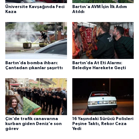
Üniversite Kavşağında Feci
Bartın'a AVM İçin İlk Adım
Kaza
Atıldı
Bartın’da bomba ihbarı:
Bartın’da At Eti Alarmı:
Çantadan çıkanlar şaşırttı
Belediye Harekete Geçti
Çin’de trafik canavarına
16 Yaşındaki Sürücü Polisleri
kurban giden Deniz’e son
Peşine Taktı, Rekor Ceza
görev
Yedi