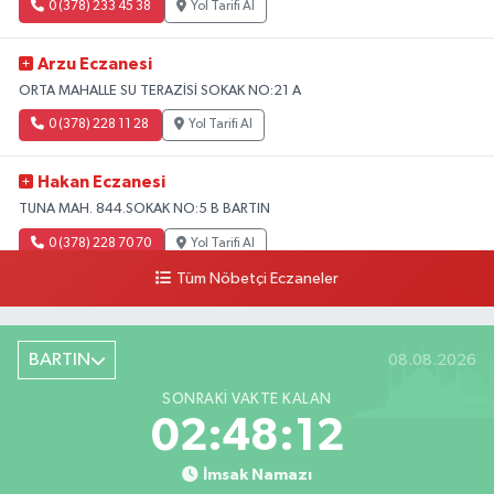
0 (378) 233 45 38
Yol Tarifi Al
Arzu Eczanesi
ORTA MAHALLE SU TERAZİSİ SOKAK NO:21 A
0 (378) 228 11 28
Yol Tarifi Al
Hakan Eczanesi
TUNA MAH. 844.SOKAK NO:5 B BARTIN
0 (378) 228 70 70
Yol Tarifi Al
Tüm Nöbetçi Eczaneler
BARTIN
08.08.2026
SONRAKI VAKTE KALAN
02:48:11
İmsak Namazı