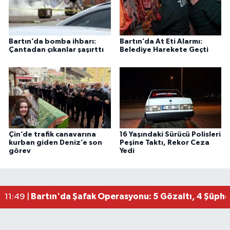
Bartın’da bomba ihbarı:
Bartın’da At Eti Alarmı:
Çantadan çıkanlar şaşırttı
Belediye Harekete Geçti
Çin’de trafik canavarına
16 Yaşındaki Sürücü Polisleri
kurban giden Deniz’e son
Peşine Taktı, Rekor Ceza
görev
Yedi
Bartın'da Şafak Operasyonu: 5 Gözaltı, 4 Şüphel
11:49 |