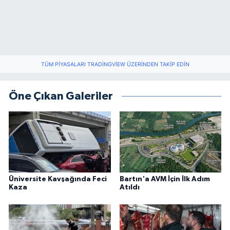
TÜM PIYASALARI TRADINGVIEW ÜZERINDEN TAKIP EDIN
Öne Çıkan Galeriler
Üniversite Kavşağında Feci
Bartın'a AVM İçin İlk Adım
Kaza
Atıldı