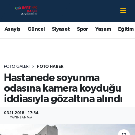
Asayiş
Bartın Nöbetçi Eczaneler
Asayiş
Güncel
Siyaset
Spor
Yaşam
Eğitim
Bartın Hakkında
Bartın Hava Durumu
Çevre
Bartin Namaz Vakitleri
FOTO GALERI
FOTO HABER
Eğitim
Bartın Trafik Yoğunluk Haritası
Hastanede soyunma
Ekonomi
Süper Lig Puan Durumu ve Fikstür
odasına kamera koyduğu
iddiasıyla gözaltına alındı
Güncel
Tüm Manşetler
03.11.2018 - 17:34
Kültür-Sanat
Son Dakika Haberleri
YAYINLANMA
Magazin
Haber Arşivi