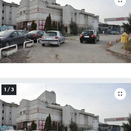
Medya
Sağlık
Sinema
Sivil Toplum
Siyaset
Spor
1 / 3
Tarım
Turizm
Yaşam