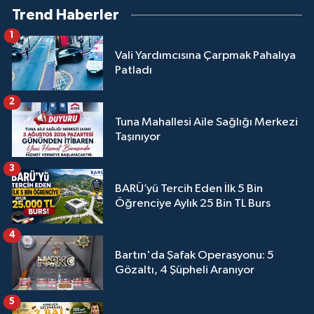
Trend Haberler
1
Vali Yardımcısına Çarpmak Pahalıya
Patladı
2
Tuna Mahallesi Aile Sağlığı Merkezi
Taşınıyor
3
BARÜ’yü Tercih Eden İlk 5 Bin
Öğrenciye Aylık 25 Bin TL Burs
4
Bartın'da Şafak Operasyonu: 5
Gözaltı, 4 Şüpheli Aranıyor
5