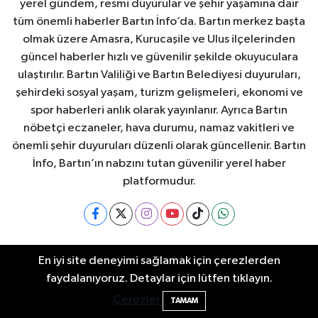
yerel gündem, resmi duyurular ve şehir yaşamına dair
tüm önemli haberler Bartın İnfo’da. Bartın merkez başta
olmak üzere Amasra, Kurucaşile ve Ulus ilçelerinden
güncel haberler hızlı ve güvenilir şekilde okuyuculara
ulaştırılır. Bartın Valiliği ve Bartın Belediyesi duyuruları,
şehirdeki sosyal yaşam, turizm gelişmeleri, ekonomi ve
spor haberleri anlık olarak yayınlanır. Ayrıca Bartın
nöbetçi eczaneler, hava durumu, namaz vakitleri ve
önemli şehir duyuruları düzenli olarak güncellenir. Bartın
İnfo, Bartın’ın nabzını tutan güvenilir yerel haber
platformudur.
Bartın Nöbetçi Eczaneler
Bartın Hava Durumu
En iyi site deneyimi sağlamak için çerezlerden
faydalanıyoruz. Detaylar için lütfen tıklayın.
Bartin Namaz Vakitleri
Bartın Trafik Yoğunluk
Çerezler
TAMAM
Haritası