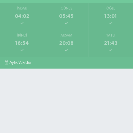
İMSAK
GÜNEŞ
ÖĞLE
04:02
05:45
13:01
İKINDI
AKŞAM
YATSI
16:54
20:08
21:43
Aylık Vakitler