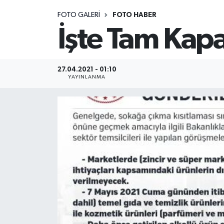
FOTO GALERI
FOTO HABER
Medya
İşte Tam Kap
Sağlık
Sinema
27.04.2021 - 01:10
YAYINLANMA
Sivil Toplum
Siyaset
Spor
Tarım
Turizm
Yaşam