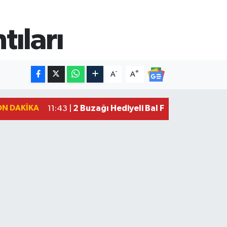
ıları
-
+
A
A
ON DAKIKA
2 Buzağı Hediyeli Bal Festivalinde Ha
11:43 |