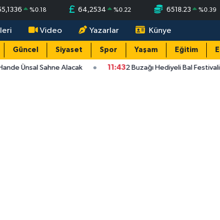
55,1336
64,2534
6518.23
%
0.18
%
0.22
%
0.39
leri
Video
Yazarlar
Künye
Güncel
Siyaset
Spor
Yaşam
Eğitim
E
Hande Ünsal Sahne Alacak
11:43
2 Buzağı Hediyeli Bal Festival