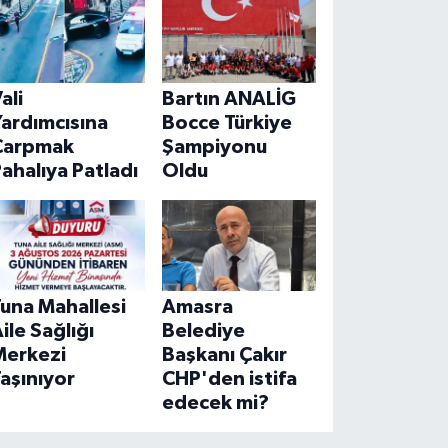
ali
Bartın ANALİG
ardımcısına
Bocce Türkiye
Çarpmak
Şampiyonu
ahalıya Patladı
Oldu
una Mahallesi
Amasra
ile Sağlığı
Belediye
Merkezi
Başkanı Çakır
aşınıyor
CHP'den istifa
edecek mi?