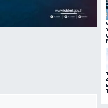
V
Y
P
T
A
T