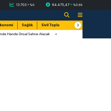
13.703
64.475,47
%
0
%
0.66
konomi
Sağlık
Sivil Toplum
Turizm
Yerel
inde Hande Ünsal Sahne Alacak