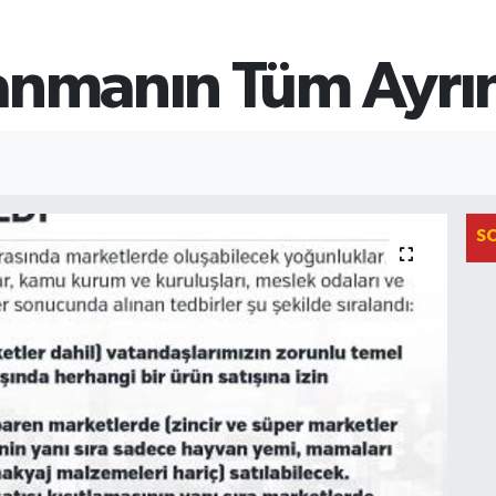
anmanın Tüm Ayrınt
S