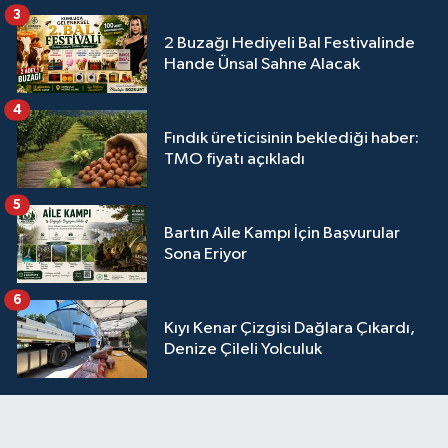
3
2 Buzağı Hediyeli Bal Festivalinde
Hande Ünsal Sahne Alacak
4
Fındık üreticisinin beklediği haber:
TMO fiyatı açıkladı
5
Bartın Aile Kampı İçin Başvurular
Sona Eriyor
6
Kıyı Kenar Çizgisi Dağlara Çıkardı,
Denize Çileli Yolculuk