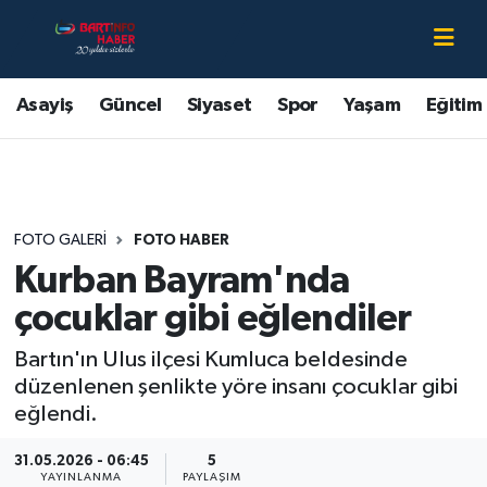
Asayiş
Bartın Nöbetçi Eczaneler
Asayiş
Güncel
Siyaset
Spor
Yaşam
Eğitim
Bartın Hakkında
Bartın Hava Durumu
Çevre
Bartin Namaz Vakitleri
FOTO GALERI
FOTO HABER
Eğitim
Bartın Trafik Yoğunluk Haritası
Kurban Bayram'nda
Ekonomi
Süper Lig Puan Durumu ve Fikstür
çocuklar gibi eğlendiler
Bartın'ın Ulus ilçesi Kumluca beldesinde
Güncel
Tüm Manşetler
düzenlenen şenlikte yöre insanı çocuklar gibi
eğlendi.
Kültür-Sanat
Son Dakika Haberleri
31.05.2026 - 06:45
5
Magazin
Haber Arşivi
YAYINLANMA
PAYLAŞIM