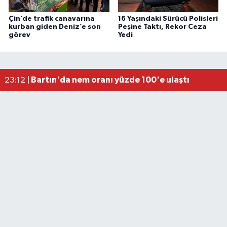
Çin’de trafik canavarına
16 Yaşındaki Sürücü Polisleri
kurban giden Deniz’e son
Peşine Taktı, Rekor Ceza
görev
Yedi
Elektrik arızasını onanırken akıma kapılan işçi öl
15:21 |
Bartın'da nem oranı yüzde 100'e ulaştı
23:12 |
Fındık üreticisinin beklediği haber: TMO fiyatı aç
22:22 |