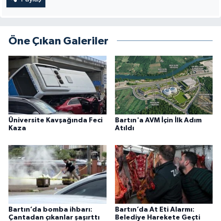
Öne Çıkan Galeriler
Üniversite Kavşağında Feci
Bartın'a AVM İçin İlk Adım
Kaza
Atıldı
Bartın’da bomba ihbarı:
Bartın’da At Eti Alarmı:
Çantadan çıkanlar şaşırttı
Belediye Harekete Geçti