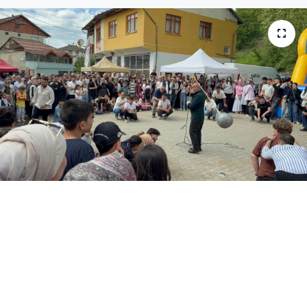
Medya
Sağlık
Sinema
Sivil Toplum
Siyaset
Spor
Tarım
Turizm
Yaşam