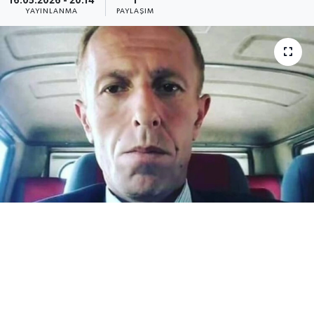
16.05.2026 - 20:14
1
YAYINLANMA
PAYLAŞIM
Medya
Sağlık
Sinema
Sivil Toplum
Siyaset
Spor
Tarım
Turizm
Yaşam