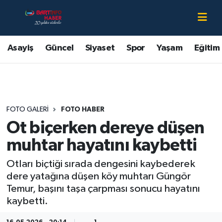
Asayiş
Bartın Nöbetçi Eczaneler
Asayiş
Güncel
Siyaset
Spor
Yaşam
Eğitim
Bartın Hakkında
Bartın Hava Durumu
Çevre
Bartin Namaz Vakitleri
FOTO GALERI
FOTO HABER
Eğitim
Bartın Trafik Yoğunluk Haritası
Ot biçerken dereye düşen
Ekonomi
Süper Lig Puan Durumu ve Fikstür
muhtar hayatını kaybetti
Otları biçtiği sırada dengesini kaybederek
Güncel
Tüm Manşetler
dere yatağına düşen köy muhtarı Güngör
Temur, başını taşa çarpması sonucu hayatını
Kültür-Sanat
Son Dakika Haberleri
kaybetti.
Magazin
Haber Arşivi