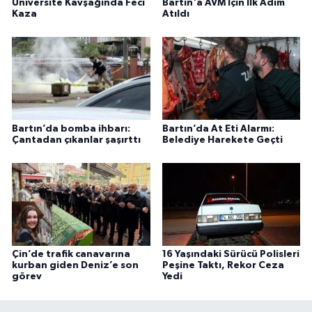
Üniversite Kavşağında Feci
Bartın'a AVM İçin İlk Adım
Kaza
Atıldı
Bartın’da bomba ihbarı:
Bartın’da At Eti Alarmı:
Çantadan çıkanlar şaşırttı
Belediye Harekete Geçti
Çin’de trafik canavarına
16 Yaşındaki Sürücü Polisleri
kurban giden Deniz’e son
Peşine Taktı, Rekor Ceza
görev
Yedi