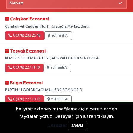
Çalışkan Eczanesi
Cumhuriyet Caddesi No:11 Kozcağız Merkez Bartın
0 (378) 233 26 48
Yol Tarifi Al
Tosyalı Eczanesi
KEMER KÖPRÜ MAHALLESİ ŞADIRVAN CADDESİ NO:27 A
0 (378) 227 11 10
Yol Tarifi Al
Bılgın Eczanesi
BARTIN ILI GÖLBUCAGI MAH.532.SOK NO.1 D
0 (378) 227 10 32
Yol Tarifi Al
En iyi site deneyimi sağlamak için çerezlerden
Tüm Nöbetçi Eczaneler
faydalanıyoruz. Detaylar için lütfen tıklayın.
Çerezler
TAMAM
BARTIN
04.08.2026