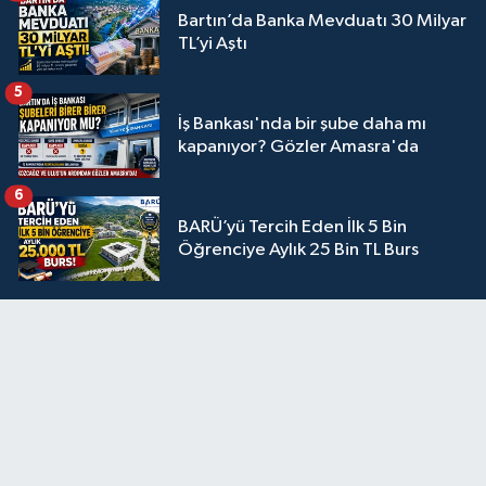
Bartın’da Banka Mevduatı 30 Milyar
TL’yi Aştı
5
İş Bankası'nda bir şube daha mı
kapanıyor? Gözler Amasra'da
6
BARÜ’yü Tercih Eden İlk 5 Bin
Öğrenciye Aylık 25 Bin TL Burs