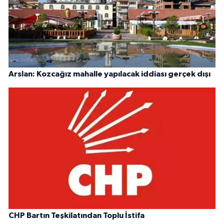
Arslan: Kozcağız mahalle yapılacak iddiası gerçek dışı
CHP Bartın Teşkilatından Toplu İstifa