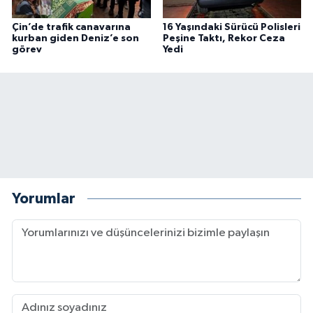
Çin’de trafik canavarına
16 Yaşındaki Sürücü Polisleri
kurban giden Deniz’e son
Peşine Taktı, Rekor Ceza
görev
Yedi
Yorumlar