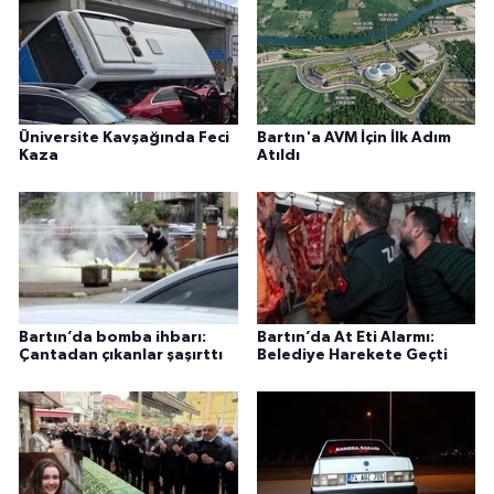
Üniversite Kavşağında Feci
Bartın'a AVM İçin İlk Adım
Kaza
Atıldı
Bartın’da bomba ihbarı:
Bartın’da At Eti Alarmı:
Çantadan çıkanlar şaşırttı
Belediye Harekete Geçti