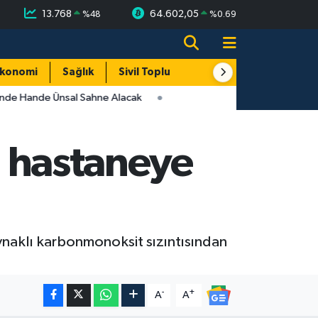
13.768
64.602,05
%
48
%
0.69
konomi
Sağlık
Sivil Toplum
Turizm
Yerel
inde Hande Ünsal Sahne Alacak
ri hastaneye
ynaklı karbonmonoksit sızıntısından
-
+
A
A