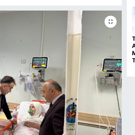
T
A
T