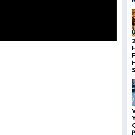
H
F
V
Y
P