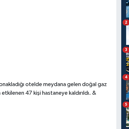
2
3
4
n konakladığı otelde meydana gelen doğal gaz
etkilenen 47 kişi hastaneye kaldırıldı. &
5