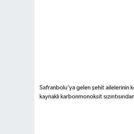
Yerel Yönetimler
DÜNYA
YEREL
Safranbolu'ya gelen şehit ailelerini
kaynaklı karbonmonoksit sızıntısından 