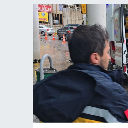
Medya
Sağlık
Sinema
Sivil Toplum
Siyaset
Spor
Tarım
Turizm
Yaşam