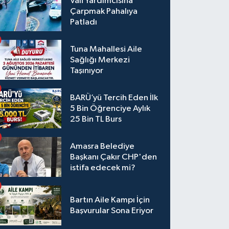
Vali Yardımcısına
Çarpmak Pahalıya
Patladı
Tuna Mahallesi Aile
Sağlığı Merkezi
Taşınıyor
BARÜ’yü Tercih Eden İlk
5 Bin Öğrenciye Aylık
25 Bin TL Burs
Amasra Belediye
Başkanı Çakır CHP'den
istifa edecek mi?
Bartın Aile Kampı İçin
Başvurular Sona Eriyor