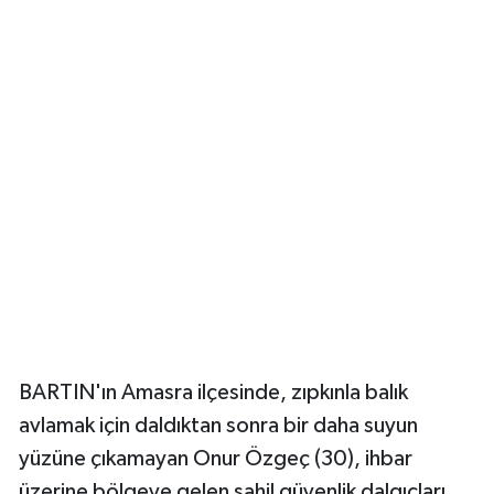
Yerel Yönetimler
DÜNYA
YEREL
BARTIN'ın Amasra ilçesinde, zıpkınla balık
avlamak için daldıktan sonra bir daha suyun
yüzüne çıkamayan Onur Özgeç (30), ihbar
üzerine bölgeye gelen sahil güvenlik dalgıçları