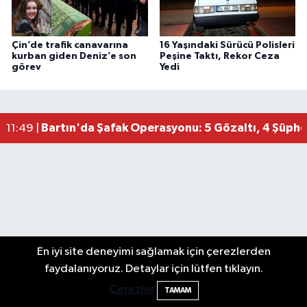
Çin’de trafik canavarına
16 Yaşındaki Sürücü Polisleri
kurban giden Deniz’e son
Peşine Taktı, Rekor Ceza
görev
Yedi
Bartın'da Şafak Operasyonu: 5 Gözaltı, 4 Şüphel
11:49 |
En iyi site deneyimi sağlamak için çerezlerden
faydalanıyoruz. Detaylar için lütfen tıklayın.
Çerezler
TAMAM