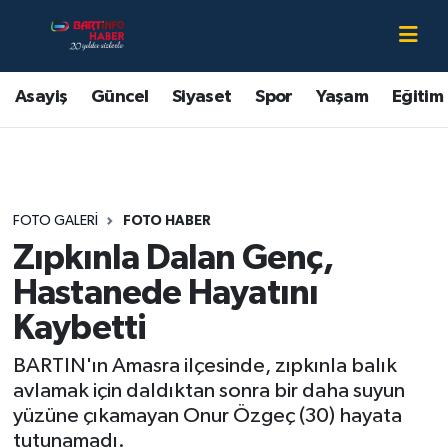
Asayiş
Bartın Nöbetçi Eczaneler
Asayiş
Güncel
Siyaset
Spor
Yaşam
Eğitim
Bartın Hakkında
Bartın Hava Durumu
Çevre
Bartin Namaz Vakitleri
FOTO GALERI
FOTO HABER
Eğitim
Bartın Trafik Yoğunluk Haritası
Zıpkınla Dalan Genç,
Ekonomi
Süper Lig Puan Durumu ve Fikstür
Hastanede Hayatını
Kaybetti
Güncel
Tüm Manşetler
BARTIN'ın Amasra ilçesinde, zıpkınla balık
Kültür-Sanat
Son Dakika Haberleri
avlamak için daldıktan sonra bir daha suyun
yüzüne çıkamayan Onur Özgeç (30) hayata
Magazin
Haber Arşivi
tutunamadı.