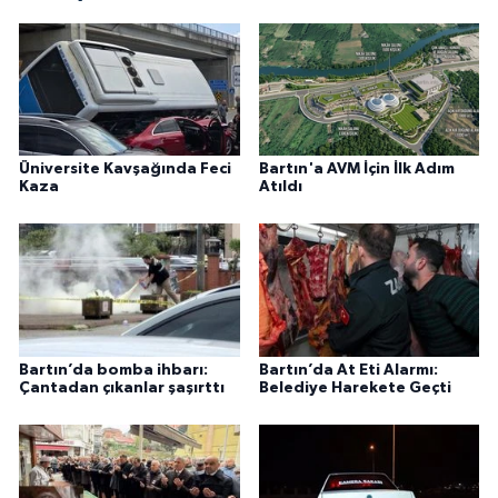
Üniversite Kavşağında Feci
Bartın'a AVM İçin İlk Adım
Kaza
Atıldı
Bartın’da bomba ihbarı:
Bartın’da At Eti Alarmı:
Çantadan çıkanlar şaşırttı
Belediye Harekete Geçti