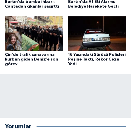
Bartın’da bomba ihbarı:
Bartın’da At Eti Alarmı:
Çantadan çıkanlar şaşırttı
Belediye Harekete Geçti
Çin’de trafik canavarına
16 Yaşındaki Sürücü Polisleri
kurban giden Deniz’e son
Peşine Taktı, Rekor Ceza
görev
Yedi
Yorumlar