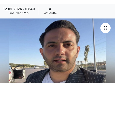
Medya
12.05.2026 - 07:49
4
YAYINLANMA
PAYLAŞIM
Sağlık
Sinema
Sivil Toplum
Siyaset
Spor
Tarım
Turizm
Yaşam