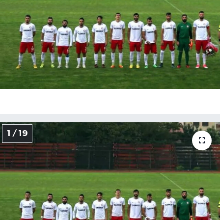
Medya
Sağlık
Sinema
Sivil Toplum
Siyaset
1 / 19
Spor
Tarım
Turizm
Yaşam