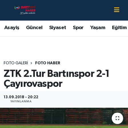
Asayiş
Bartın Nöbetçi Eczaneler
Asayiş
Güncel
Siyaset
Spor
Yaşam
Eğitim
Bartın Hakkında
Bartın Hava Durumu
Çevre
Bartin Namaz Vakitleri
FOTO GALERI
FOTO HABER
Eğitim
Bartın Trafik Yoğunluk Haritası
ZTK 2.Tur Bartınspor 2-1
Ekonomi
Süper Lig Puan Durumu ve Fikstür
Çayırovaspor
Güncel
Tüm Manşetler
13.09.2018 - 20:22
YAYINLANMA
Kültür-Sanat
Son Dakika Haberleri
Magazin
Haber Arşivi