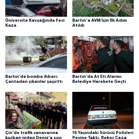
Üniversite Kavşağında Feci
Bartın'a AVM İçin İlk Adım
Kaza
Atıldı
Bartın’da bomba ihbarı:
Bartın’da At Eti Alarmı:
Çantadan çıkanlar şaşırttı
Belediye Harekete Geçti
Çin’de trafik canavarına
16 Yaşındaki Sürücü Polisleri
kurban giden Deniz’e son
Peşine Taktı, Rekor Ceza