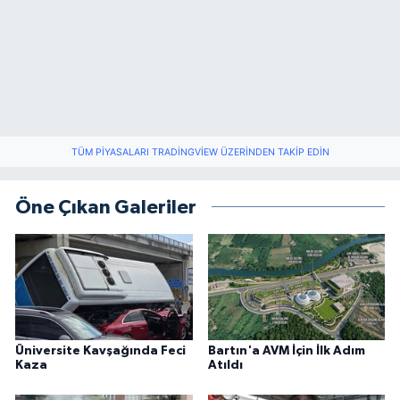
TÜM PIYASALARI TRADINGVIEW ÜZERINDEN TAKIP EDIN
Öne Çıkan Galeriler
Üniversite Kavşağında Feci
Bartın'a AVM İçin İlk Adım
Kaza
Atıldı