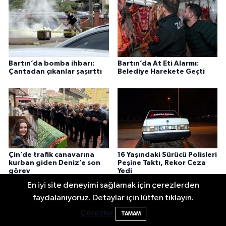
Bartın’da bomba ihbarı:
Bartın’da At Eti Alarmı:
Çantadan çıkanlar şaşırttı
Belediye Harekete Geçti
Çin’de trafik canavarına
16 Yaşındaki Sürücü Polisleri
Fındık Üreticilerini Rahatlatan Açıklama: Drakul
21:38 |
kurban giden Deniz’e son
Peşine Taktı, Rekor Ceza
görev
Yedi
Drakula böceği Bartın’da: Fındık için tehlike bü
18:40 |
En iyi site deneyimi sağlamak için çerezlerden
Valiliğin yasağına rağmen denize giren hakem 
16:30 |
faydalanıyoruz. Detaylar için lütfen tıklayın.
Bartın’da alarm: 10 kişi boğulmaktan böyle kurta
16:01 |
Çerezler
TAMAM
Festivalde at yarışında kaza: 2 at öldü, 1 jokey y
22:47 |