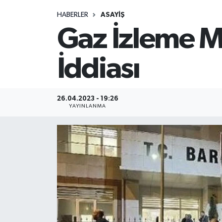
HABERLER
ASAYIŞ
Medya
Gaz İzleme M
Sağlık
İddiası
Sinema
Sivil Toplum
26.04.2023 - 19:26
YAYINLANMA
Siyaset
Spor
Tarım
Turizm
Yaşam