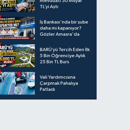
Mevduatı 30 Milyar
TL’yi Aştı
İş Bankası'nda bir şube
daha mı kapanıyor?
Gözler Amasra'da
BARÜ’yü Tercih Eden İlk
5 Bin Öğrenciye Aylık
25 Bin TL Burs
Vali Yardımcısına
Çarpmak Pahalıya
Patladı