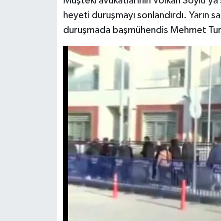
Müşteki avukatlarının Volkan Soylu’y
heyeti duruşmayı sonlandırdı. Yarın 
duruşmada başmühendis Mehmet Tural