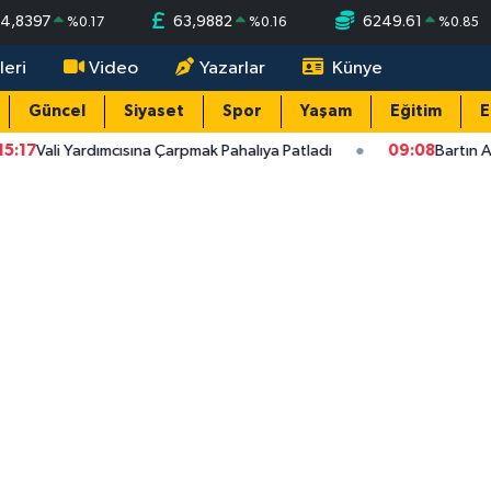
4,8397
63,9882
6249.61
%
0.17
%
0.16
%
0.85
leri
Video
Yazarlar
Künye
Güncel
Siyaset
Spor
Yaşam
Eğitim
E
Vali Yardımcısına Çarpmak Pahalıya Patladı
09:08
Bartın ANALİ