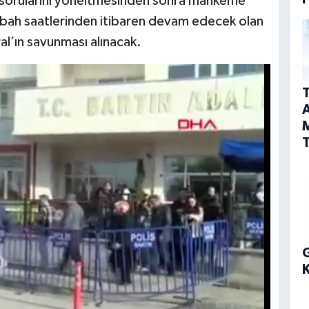
a sorularını yöneltmesinden sonra mahkeme
sabah saatlerinden itibaren devam edecek olan
’ın savunması alınacak.
T
A
T
G