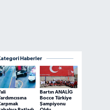
Kategori Haberler
ali
Bartın ANALİG
ardımcısına
Bocce Türkiye
Çarpmak
Şampiyonu
ahalıya Patladı
Oldu