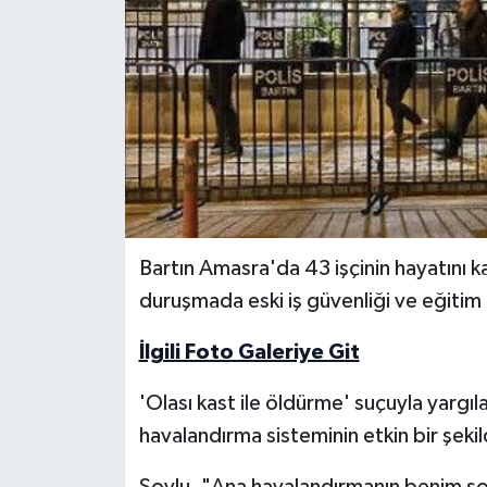
Yerel Yönetimler
DÜNYA
YEREL
Bartın Amasra'da 43 işçinin hayatını ka
duruşmada eski iş güvenliği ve eğiti
İlgili Foto Galeriye Git
'Olası kast ile öldürme' suçuyla yarg
havalandırma sisteminin etkin bir şekild
Soylu, "Ana havalandırmanın benim s