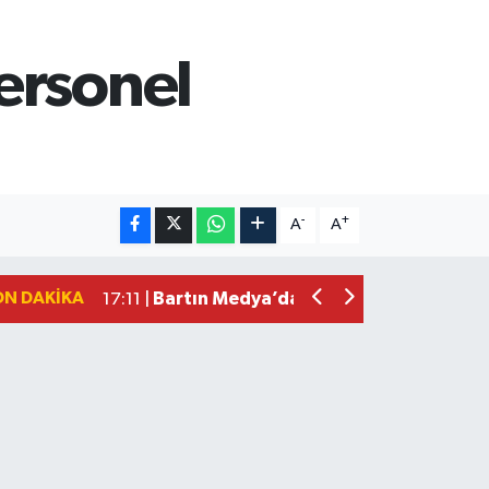
ersonel
Vali Yardımcısına Çarpmak Pahalıya P
15:17 |
-
+
A
A
Bartın ANALİG Bocce Türkiye Şampi
09:08 |
Bartın TSO'da Ortak Gündem: Ekonomi
17:19 |
ON DAKIKA
Bartın Medya’dan Bartın TSO’ya Ziyar
17:11 |