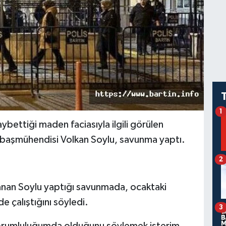
1
ybettiği maden faciasıyla ilgili görülen
m başmühendisi Volkan Soylu, savunma yaptı.
2
ılanan Soylu yaptığı savunmada, ocaktaki
e çalıştığını söyledi.
3
orumluluğumda olduğunu söylemek isterim.