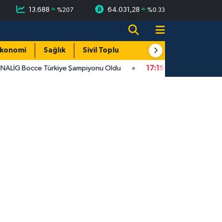
13.688
64.031,28
%
207
%
0.33
konomi
Sağlık
Sivil Toplum
Turizm
Yerel
G Bocce Türkiye Şampiyonu Oldu
17:19
Bartın TSO'da Ortak G