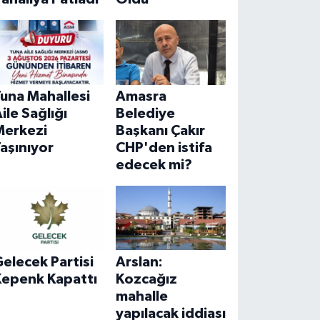
una Mahallesi
Amasra
ile Sağlığı
Belediye
Merkezi
Başkanı Çakır
aşınıyor
CHP'den istifa
edecek mi?
elecek Partisi
Arslan:
Kepenk Kapattı
Kozcağız
mahalle
yapılacak iddiası