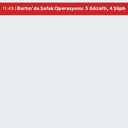
Bartın'da Şafak Operasyonu: 5 Gözaltı, 4 Şüphel
11:49 |