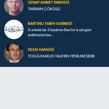
CENAP AHMET EMEKSİZ
TARIMIN ÇÖKÜŞÜ
BARTINLI TARIH GURMESI
9 erkek ile 3 kadının Bartın’a sürgün
edilmelerine...
SEZAI HANGİŞİ
TOGG MAKUS TALİHİN YENİLMESİDİR