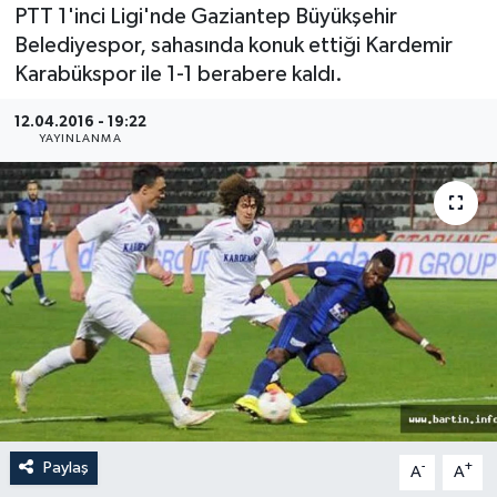
PTT 1'inci Ligi'nde Gaziantep Büyükşehir
Medya
Belediyespor, sahasında konuk ettiği Kardemir
Karabükspor ile 1-1 berabere kaldı.
Sağlık
12.04.2016 - 19:22
YAYINLANMA
Sinema
Sivil Toplum
Siyaset
Spor
Tarım
Turizm
Paylaş
-
+
A
A
Yaşam