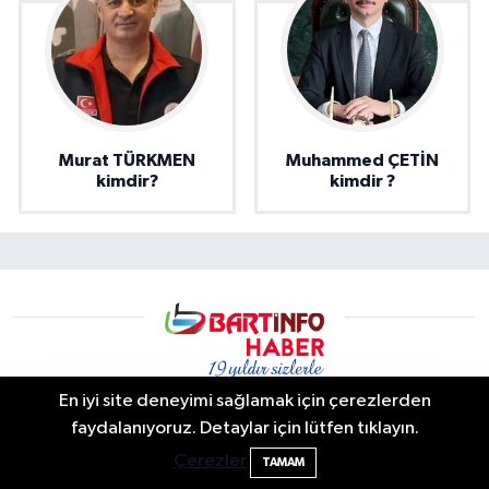
Murat TÜRKMEN
Muhammed ÇETİN
kimdir?
kimdir ?
En iyi site deneyimi sağlamak için çerezlerden
Bartın'da Şafak Operasyonu: 5 Gözaltı, 4
11:49
faydalanıyoruz. Detaylar için lütfen tıklayın.
Şüpheli Aranıyor
Bartın info | Bartın Son Dakika Haberleri ve Şehir Rehberi
Çerezler
TAMAM
Bartın’da yaşanan son dakika gelişmeleri, trafik kazaları,