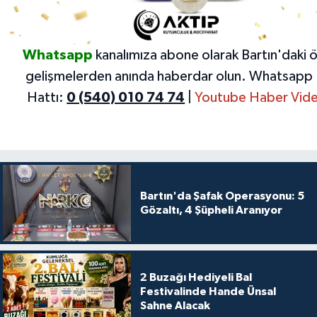
Whatsapp
kanalımıza abone olarak Bartın'daki 
gelişmelerden anında haberdar olun.
Whatsapp 
Hattı:
0 (540) 010 74 74
|
Youtube Haber Vide
Bartın'da Şafak Operasyonu: 5
Gözaltı, 4 Şüpheli Aranıyor
2 Buzağı Hediyeli Bal
Festivalinde Hande Ünsal
Sahne Alacak