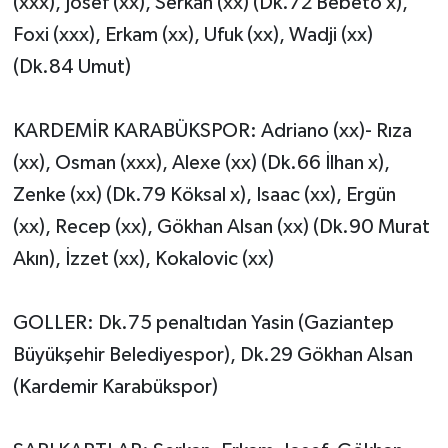
(xxx), Josef (xx), Serkan (xx) (Dk.72 Bebeto x),
Foxi (xxx), Erkam (xx), Ufuk (xx), Wadji (xx)
(Dk.84 Umut)
KARDEMİR KARABÜKSPOR: Adriano (xx)- Rıza
(xx), Osman (xxx), Alexe (xx) (Dk.66 İlhan x),
Zenke (xx) (Dk.79 Köksal x), Isaac (xx), Ergün
(xx), Recep (xx), Gökhan Alsan (xx) (Dk.90 Murat
Akın), İzzet (xx), Kokalovic (xx)
GOLLER: Dk.75 penaltıdan Yasin (Gaziantep
Büyükşehir Belediyespor), Dk.29 Gökhan Alsan
(Kardemir Karabükspor)