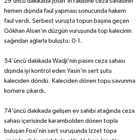
29'uncu dakikada Josef'in rakibine ceza sahasının
hemen dışında faul yapması sonucunda hakem
faul verdi. Serbest vuruşta topun başına geçen
Gökhan Alsan'ın düzgün vuruşunda top kalecinin
sağından ağlarla buluştu: 0-1.
54'üncü dakikada Wadji'nin pasını ceza sahası
dışında iyi kontrol eden Yasin'in sert şutu
kaleciden döndü. Kaleciden dönen topu savunma
kornere çıkardı.
74'üncü dakikada gelişen ev sahibi atağında ceza
sahası içerisinde karambolden dönen topla
buluşan Foxi'nin sert vuruşunda İzzet topa