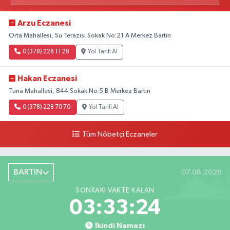
Arzu Eczanesi
Orta Mahallesi, Su Terazisi Sokak No:21 A Merkez Bartın
0 (378) 228 11 28
Yol Tarifi Al
Hakan Eczanesi
Tuna Mahallesi, 844.Sokak No:5 B Merkez Bartın
0 (378) 228 70 70
Yol Tarifi Al
Tüm Nöbetçi Eczaneler
BARTIN
07.08.2026
SONRAKI VAKTE KALAN
03:33:23
İkindi Namazı