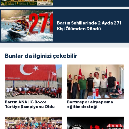
Bartın Sahillerinde 2 Ayda 271
Kişi Ölümden Döndü
Bunlar da ilginizi çekebilir
Bartın ANALİG Bocce
Bartınspor altyapısına
Türkiye Şampiyonu Oldu
eğitim desteği