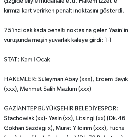
çizgide eliyle müdahale etti. Hakem İzzet'e
kırmızı kart verirken penaltı noktasını gösterdi.
75'inci dakikada penaltı noktasına gelen Yasin'in
vuruşunda meşin yuvarlak kaleye girdi: 1-1
STAT: Kamil Ocak
HAKEMLER: Süleyman Abay (xxx), Erdem Bayık
(xxx), Mehmet Salih Mazlum (xxx)
GAZİANTEP BÜYÜKŞEHİR BELEDİYESPOR:
Stachowiak (xx)- Yasin (xx), Litsingi (xx) (Dk.46
Gökhan Sazdağı x), Murat Yıldırım (xxx), Fuchs