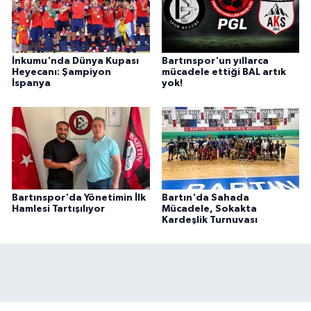
İnkumu'nda Dünya Kupası
Bartınspor'un yıllarca
Heyecanı: Şampiyon
mücadele ettiği BAL artık
İspanya
yok!
Bartınspor'da Yönetimin İlk
Bartın'da Sahada
Hamlesi Tartışılıyor
Mücadele, Sokakta
Kardeşlik Turnuvası