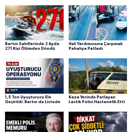
Bartın Sahillerinde 2 Ayda
Vali Yardımcısına Çarpmak
271 Kişi Ölümden Döndü
Pahalıya Patladı
1,5 Ton Uyuşturucu Ele
Kaza Yerinde Patlayan
Geçirildi: Bartın da Listede
Lastik Polisi Hastanelik Etti