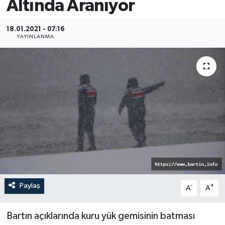
Altında Aranıyor
Medya
18.01.2021 - 07:16
YAYINLANMA
Sağlık
Sinema
Sivil Toplum
Siyaset
Spor
Tarım
Paylaş
-
+
A
A
Turizm
Bartın açıklarında kuru yük gemisinin batması
Yaşam