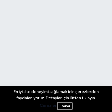
En iyi site deneyimi sağlamak için çerezlerden
Bartın Sahillerinde 2 Ayda 271 Kişi
10:43
faydalanıyoruz. Detaylar için lütfen tıklayın.
Ölümden Döndü
Çerezler
TAMAM