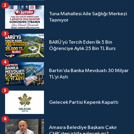
2
Tuna Mahallesi Aile Sağlığı Merkezi
Taşınıyor
3
BARÜ’yü Tercih Eden İlk 5 Bin
Öğrenciye Aylık 25 Bin TL Burs
4
Bartın’da Banka Mevduatı 30 Milyar
TL’yi Aştı
5
Gelecek Partisi Kepenk Kapattı
6
Amasra Belediye Başkanı Çakır
CHP'den istifa edecek mi?