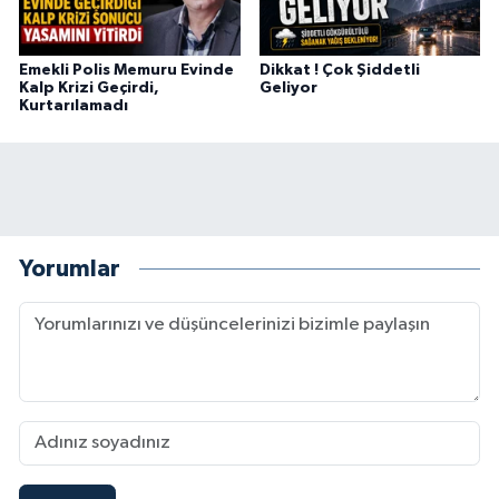
Emekli Polis Memuru Evinde
Dikkat ! Çok Şiddetli
Kalp Krizi Geçirdi,
Geliyor
Kurtarılamadı
Yorumlar