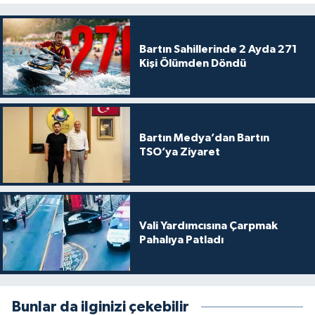
Bartın Sahillerinde 2 Ayda 271
Kişi Ölümden Döndü
Bartın Medya’dan Bartın
TSO’ya Ziyaret
Vali Yardımcısına Çarpmak
Pahalıya Patladı
Bunlar da ilginizi çekebilir