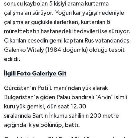
sonucu kaybolan 5 kişiyi arama kurtarma
çalışmaları sürüyor. Yoğun kar yağışı nedeniyle
Yerel Yönetimler
çalışmalar güçlükle ilerlerken, kurtarılan 6
DÜNYA
mürettebatın hastanedeki tedavileri ise sürüyor.
Çıkarılan cesedin gemi kaptanı Rus vatandandaşı
YEREL
Galenko Witaly (1984 doğumlu) olduğu tespit
edildi.
İlgili Foto Galeriye Git
Gürcistan´ın Poti Limanı´ndan yük alarak
Bulgaristan´a giden Palau bandıralı `Arvin´ isimli
kuru yük gemisi, dün saat 12.30
sıralarında Bartın İnkumu sahilinin 200 metre
açığında ikiye bölünüp, battı.