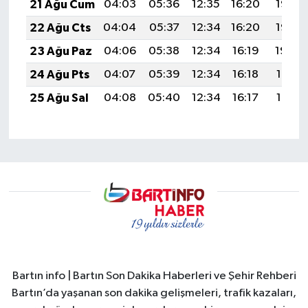
21 Ağu Cum
04:03
05:36
12:35
16:20
19:23
22 Ağu Cts
04:04
05:37
12:34
16:20
19:22
23 Ağu Paz
04:06
05:38
12:34
16:19
19:20
24 Ağu Pts
04:07
05:39
12:34
16:18
19:19
25 Ağu Sal
04:08
05:40
12:34
16:17
19:17
Bartın info | Bartın Son Dakika Haberleri ve Şehir Rehberi
Bartın’da yaşanan son dakika gelişmeleri, trafik kazaları,