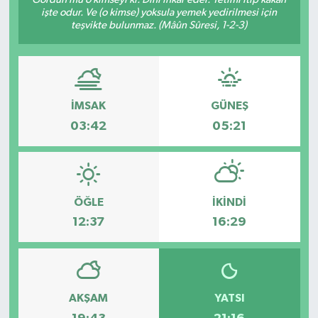
işte odur. Ve (o kimse) yoksula yemek yedirilmesi için
Medya
teşvikte bulunmaz. (Mâûn Sûresi, 1-2-3)
Sağlık
Sinema
İMSAK
GÜNEŞ
03:42
05:21
Sivil Toplum
Siyaset
ÖĞLE
İKINDI
Spor
12:37
16:29
Tarım
Turizm
AKŞAM
YATSI
Yaşam