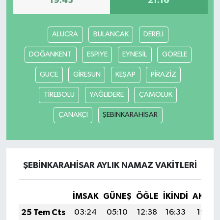
19:43
21:16
Yerel Yönetimler
ALUCRA
BULANCAK
DERELİ
DÜNYA
DOĞANKENT
ESPİYE
EYNESİL
GÖRELE
YEREL
GÜCE
GİRESUN
KEŞAP
PİRAZİZ
TİREBOLU
YAĞLIDERE
ÇAMOLUK
ÇANAKÇI
ŞEBİNKARAHİSAR
ŞEBİNKARAHİSAR AYLIK NAMAZ VAKITLERI
İMSAK
GÜNEŞ
ÖĞLE
İKINDI
AKŞA
25 Tem Cts
03:24
05:10
12:38
16:33
19:55