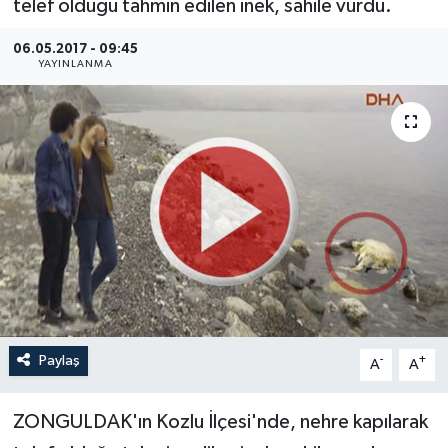
telef olduğu tahmin edilen inek, sahile vurdu.
Medya
06.05.2017 - 09:45
YAYINLANMA
Sağlık
Sinema
Sivil Toplum
Siyaset
Spor
Tarım
Paylaş
-
+
A
A
Turizm
ZONGULDAK'ın Kozlu İlçesi'nde, nehre kapılarak
Yaşam