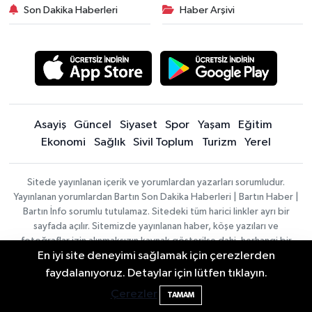
Son Dakika Haberleri
Haber Arşivi
Asayiş
Güncel
Siyaset
Spor
Yaşam
Eğitim
Ekonomi
Sağlık
Sivil Toplum
Turizm
Yerel
Sitede yayınlanan içerik ve yorumlardan yazarları sorumludur.
Yayınlanan yorumlardan Bartın Son Dakika Haberleri | Bartın Haber |
Bartın İnfo sorumlu tutulamaz. Sitedeki tüm harici linkler ayrı bir
sayfada açılır. Sitemizde yayınlanan haber, köşe yazıları ve
fotoğraflar izin alınmaksızın kaynak gösterilse dahi, herhangi bir
En iyi site deneyimi sağlamak için çerezlerden
ortamda kullanılamaz ve yayınlanamaz
Bartın'da Şafak Operasyonu: 5 Gözaltı, 4
11:49
faydalanıyoruz. Detaylar için lütfen tıklayın.
Şüpheli Aranıyor
Çerezler
Haber
Asayiş
Sağlık
Spor
Güncel
TAMAM
Yazılımı:
TE
Siyaset
Yaşam
Turizm
Eğitim