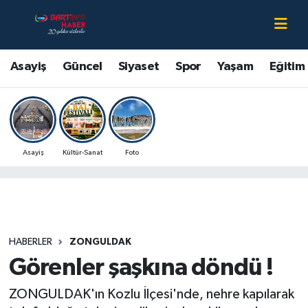
Asayiş
Bartın Nöbetçi Eczaneler
Asayiş
Güncel
Siyaset
Spor
Yaşam
Eğitim
Bartın Hakkında
Bartın Hava Durumu
Çevre
Bartin Namaz Vakitleri
Asayiş
Kültür-Sanat
Foto
Eğitim
Bartın Trafik Yoğunluk Haritası
Ekonomi
Süper Lig Puan Durumu ve Fikstür
Güncel
Tüm Manşetler
HABERLER
ZONGULDAK
Görenler şaşkına döndü !
Kültür-Sanat
Son Dakika Haberleri
ZONGULDAK'ın Kozlu İlçesi'nde, nehre kapılarak
Magazin
Haber Arşivi