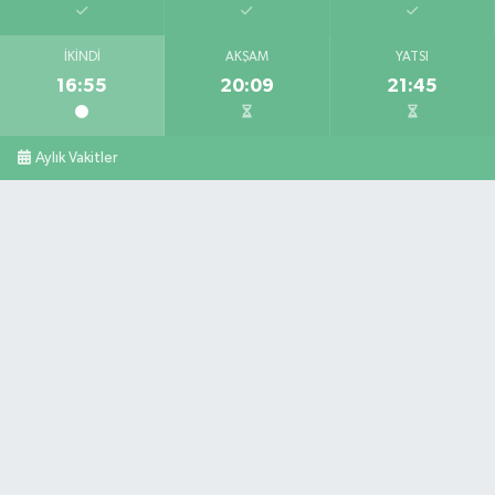
İKINDI
AKŞAM
YATSI
16:55
20:09
21:45
Aylık Vakitler