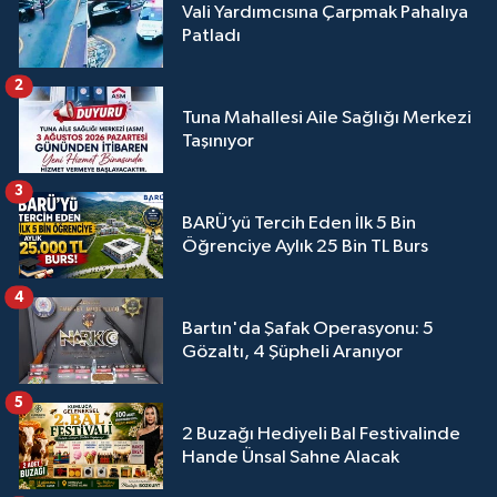
Vali Yardımcısına Çarpmak Pahalıya
Patladı
2
Tuna Mahallesi Aile Sağlığı Merkezi
Taşınıyor
3
BARÜ’yü Tercih Eden İlk 5 Bin
Öğrenciye Aylık 25 Bin TL Burs
4
Bartın'da Şafak Operasyonu: 5
Gözaltı, 4 Şüpheli Aranıyor
5
2 Buzağı Hediyeli Bal Festivalinde
Hande Ünsal Sahne Alacak