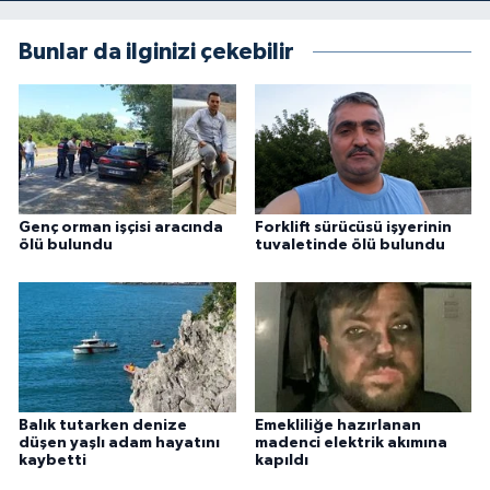
Bunlar da ilginizi çekebilir
Genç orman işçisi aracında
Forklift sürücüsü işyerinin
ölü bulundu
tuvaletinde ölü bulundu
Balık tutarken denize
Emekliliğe hazırlanan
düşen yaşlı adam hayatını
madenci elektrik akımına
kaybetti
kapıldı