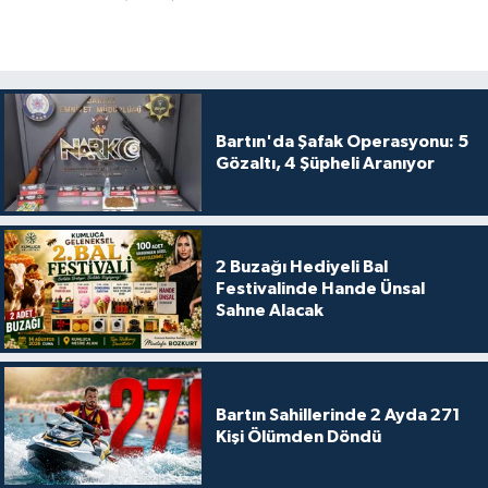
Bartın'da Şafak Operasyonu: 5
Gözaltı, 4 Şüpheli Aranıyor
2 Buzağı Hediyeli Bal
Festivalinde Hande Ünsal
Sahne Alacak
Bartın Sahillerinde 2 Ayda 271
Kişi Ölümden Döndü