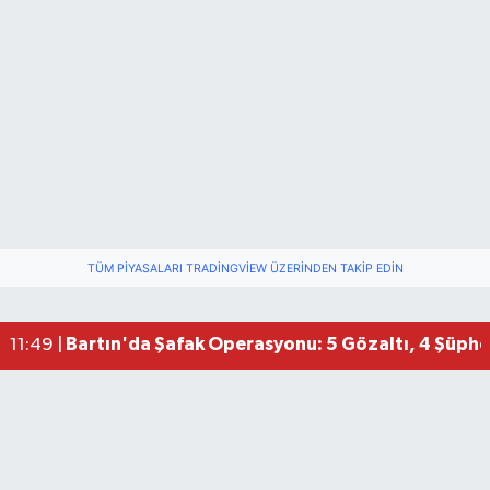
TÜM PIYASALARI TRADINGVIEW ÜZERINDEN TAKIP EDIN
Bartın'da Şafak Operasyonu: 5 Gözaltı, 4 Şüphel
11:49 |