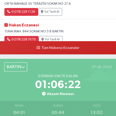
ORTA MAHALLE SU TERAZİSİ SOKAK NO:21 A
0 (378) 228 11 28
Yol Tarifi Al
Hakan Eczanesi
TUNA MAH. 844.SOKAK NO:5 B BARTIN
0 (378) 228 70 70
Yol Tarifi Al
Tüm Nöbetçi Eczaneler
BARTIN
07.08.2026
SONRAKI VAKTE KALAN
01:06:21
Akşam Namazı
İMSAK
GÜNEŞ
ÖĞLE
04:01
05:44
13:02