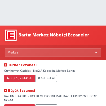
Bartın Merkez Nöbetçi Eczaneler
Türker Eczanesi
Cumhuriyet Caddesi, No:2 A Kozcağız Merkez Bartın
0 (378) 233 45 38
Yol Tarifi Al
Büyük Eczanesi
BARTIN ILI MERKEZ ILÇE KEMERKÖPRÜ MAH.DAVUT FIRINCIOGLU CAD.
NO:44