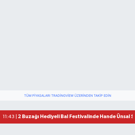
TÜM PIYASALARI TRADINGVIEW ÜZERINDEN TAKIP EDIN
2 Buzağı Hediyeli Bal Festivalinde Hande Ünsal 
11:43 |