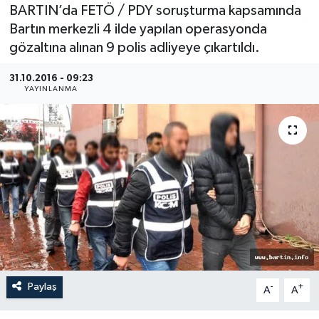
BARTIN’da FETÖ / PDY soruşturma kapsamında
Medya
Bartın merkezli 4 ilde yapılan operasyonda
gözaltına alınan 9 polis adliyeye çıkartıldı.
Sağlık
31.10.2016 - 09:23
YAYINLANMA
Sinema
Sivil Toplum
Siyaset
Spor
Tarım
Turizm
Paylaş
-
+
A
A
Yaşam