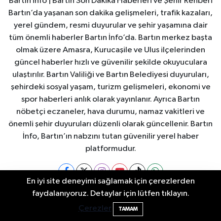
Bartın info | Bartın Son Dakika Haberleri ve Şehir Rehberi
Bartın’da yaşanan son dakika gelişmeleri, trafik kazaları,
yerel gündem, resmi duyurular ve şehir yaşamına dair
tüm önemli haberler Bartın İnfo’da. Bartın merkez başta
olmak üzere Amasra, Kurucaşile ve Ulus ilçelerinden
güncel haberler hızlı ve güvenilir şekilde okuyuculara
ulaştırılır. Bartın Valiliği ve Bartın Belediyesi duyuruları,
şehirdeki sosyal yaşam, turizm gelişmeleri, ekonomi ve
spor haberleri anlık olarak yayınlanır. Ayrıca Bartın
nöbetçi eczaneler, hava durumu, namaz vakitleri ve
önemli şehir duyuruları düzenli olarak güncellenir. Bartın
İnfo, Bartın’ın nabzını tutan güvenilir yerel haber
platformudur.
En iyi site deneyimi sağlamak için çerezlerden
2 Buzağı Hediyeli Bal Festivalinde Hande
11:43
faydalanıyoruz. Detaylar için lütfen tıklayın.
Bartın Nöbetçi Eczaneler
Bartın Hava Durumu
Ünsal Sahne Alacak
Çerezler
TAMAM