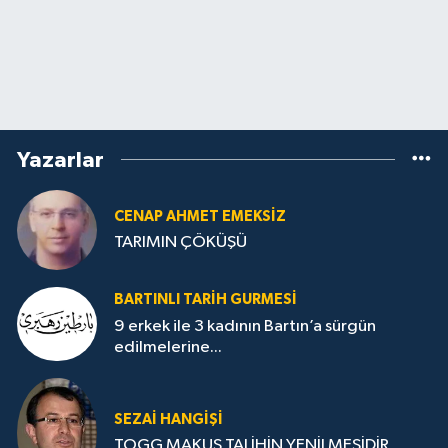
Yazarlar
CENAP AHMET EMEKSİZ
TARIMIN ÇÖKÜŞÜ
BARTINLI TARIH GURMESI
9 erkek ile 3 kadının Bartın’a sürgün
edilmelerine...
SEZAI HANGİŞİ
TOGG MAKUS TALİHİN YENİLMESİDİR