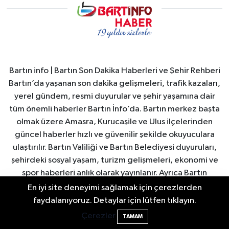
Bartın info | Bartın Son Dakika Haberleri ve Şehir Rehberi
Bartın’da yaşanan son dakika gelişmeleri, trafik kazaları,
yerel gündem, resmi duyurular ve şehir yaşamına dair
tüm önemli haberler Bartın İnfo’da. Bartın merkez başta
olmak üzere Amasra, Kurucaşile ve Ulus ilçelerinden
güncel haberler hızlı ve güvenilir şekilde okuyuculara
ulaştırılır. Bartın Valiliği ve Bartın Belediyesi duyuruları,
şehirdeki sosyal yaşam, turizm gelişmeleri, ekonomi ve
spor haberleri anlık olarak yayınlanır. Ayrıca Bartın
nöbetçi eczaneler, hava durumu, namaz vakitleri ve
En iyi site deneyimi sağlamak için çerezlerden
önemli şehir duyuruları düzenli olarak güncellenir. Bartın
2 Buzağı Hediyeli Bal Festivalinde Hande
11:43
faydalanıyoruz. Detaylar için lütfen tıklayın.
Ünsal Sahne Alacak
İnfo, Bartın’ın nabzını tutan güvenilir yerel haber
Çerezler
TAMAM
platformudur.