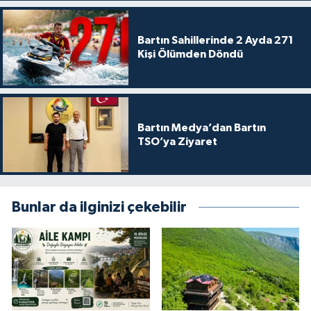
Bartın Sahillerinde 2 Ayda 271
Kişi Ölümden Döndü
Bartın Medya’dan Bartın
TSO’ya Ziyaret
Bunlar da ilginizi çekebilir