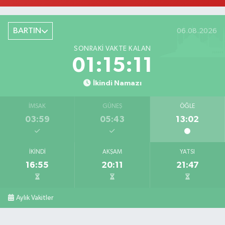
Çolpak Eczanesi
Şiremirçavuş Mahallesi, Kırıkçı Zeliha Ana Sokak No:20 8 Merkez Bartın
BARTIN
06.08.2026
0 (378) 227 85 45
Yol Tarifi Al
SONRAKI VAKTE KALAN
01:15:10
İkindi Namazı
İMSAK
GÜNEŞ
ÖĞLE
03:59
05:43
13:02
İKINDI
AKŞAM
YATSI
16:55
20:11
21:47
Aylık Vakitler