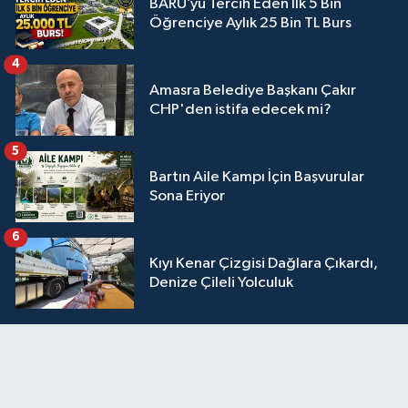
BARÜ’yü Tercih Eden İlk 5 Bin
Öğrenciye Aylık 25 Bin TL Burs
4
Amasra Belediye Başkanı Çakır
CHP'den istifa edecek mi?
5
Bartın Aile Kampı İçin Başvurular
Sona Eriyor
6
Kıyı Kenar Çizgisi Dağlara Çıkardı,
Denize Çileli Yolculuk