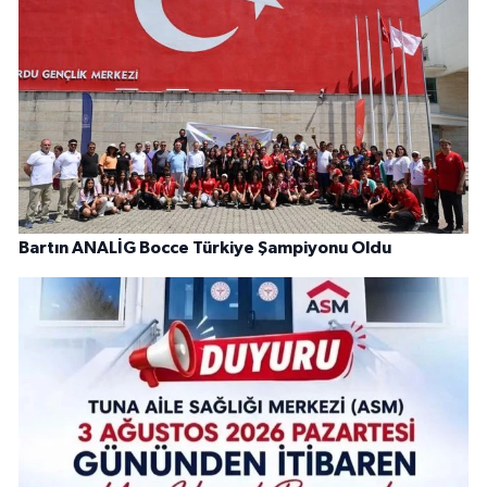
Bartın ANALİG Bocce Türkiye Şampiyonu Oldu