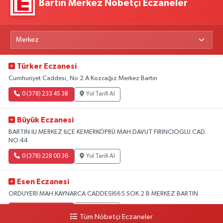
Bartın Merkez Nöbetçi Eczaneler
Türker Eczanesi
Cumhuriyet Caddesi, No:2 A Kozcağız Merkez Bartın
0 (378) 233 45 38
Yol Tarifi Al
Büyük Eczanesi
BARTIN ILI MERKEZ ILÇE KEMERKÖPRÜ MAH.DAVUT FIRINCIOGLU CAD.
NO:44
0 (378) 228 00 36
Yol Tarifi Al
Esen Eczanesi
ORDUYERİ MAH.KAYNARCA CADDESİ665.SOK.2 B MERKEZ BARTIN
0 (378) 502 33 32
Yol Tarifi Al
Tüm Nöbetçi Eczaneler