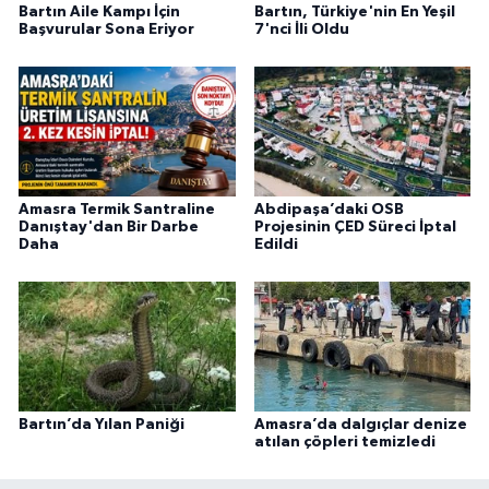
Bartın Aile Kampı İçin
Bartın, Türkiye'nin En Yeşil
Başvurular Sona Eriyor
7'nci İli Oldu
Amasra Termik Santraline
Abdipaşa’daki OSB
Danıştay'dan Bir Darbe
Projesinin ÇED Süreci İptal
Daha
Edildi
Bartın’da Yılan Paniği
Amasra’da dalgıçlar denize
atılan çöpleri temizledi