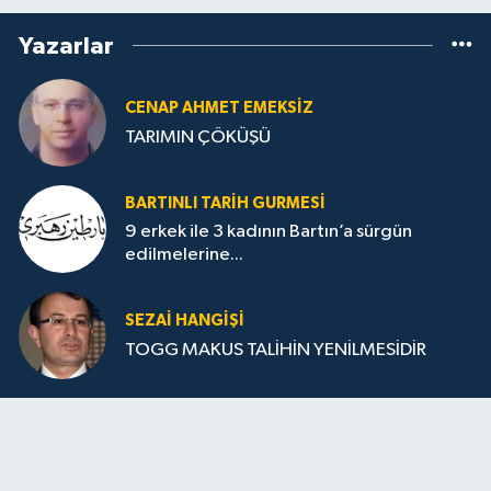
Yazarlar
CENAP AHMET EMEKSİZ
TARIMIN ÇÖKÜŞÜ
BARTINLI TARIH GURMESI
9 erkek ile 3 kadının Bartın’a sürgün
edilmelerine...
SEZAI HANGİŞİ
TOGG MAKUS TALİHİN YENİLMESİDİR