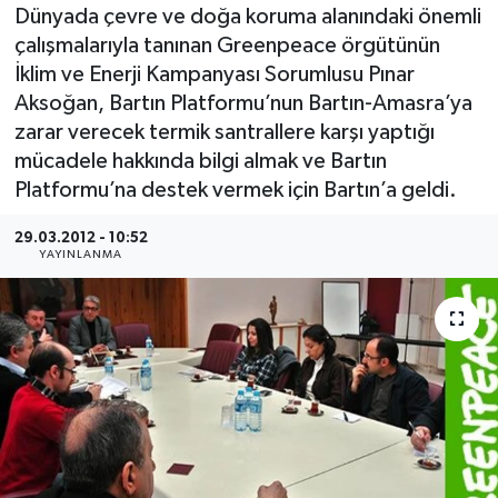
Dünyada çevre ve doğa koruma alanındaki önemli
Medya
çalışmalarıyla tanınan Greenpeace örgütünün
İklim ve Enerji Kampanyası Sorumlusu Pınar
Sağlık
Aksoğan, Bartın Platformu’nun Bartın-Amasra’ya
zarar verecek termik santrallere karşı yaptığı
Sinema
mücadele hakkında bilgi almak ve Bartın
Platformu’na destek vermek için Bartın’a geldi.
Sivil Toplum
29.03.2012 - 10:52
YAYINLANMA
Siyaset
Spor
Tarım
Turizm
Yaşam