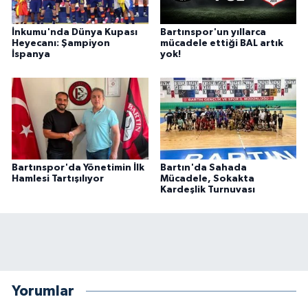
İnkumu'nda Dünya Kupası
Bartınspor'un yıllarca
Heyecanı: Şampiyon
mücadele ettiği BAL artık
İspanya
yok!
Bartınspor'da Yönetimin İlk
Bartın'da Sahada
Hamlesi Tartışılıyor
Mücadele, Sokakta
Kardeşlik Turnuvası
Yorumlar