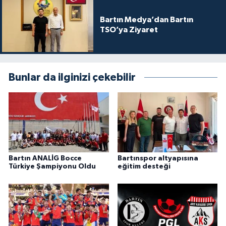
Bartın Medya’dan Bartın
TSO’ya Ziyaret
Bunlar da ilginizi çekebilir
Bartın ANALİG Bocce
Bartınspor altyapısına
Türkiye Şampiyonu Oldu
eğitim desteği