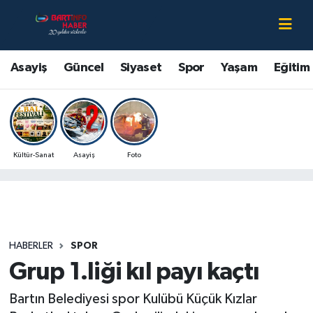
Asayiş
Bartın Nöbetçi Eczaneler
Asayiş
Güncel
Siyaset
Spor
Yaşam
Eğitim
Bartın Hakkında
Bartın Hava Durumu
Çevre
Bartin Namaz Vakitleri
Kültür-Sanat
Asayiş
Foto
Eğitim
Bartın Trafik Yoğunluk Haritası
Ekonomi
Süper Lig Puan Durumu ve Fikstür
Güncel
Tüm Manşetler
HABERLER
SPOR
Grup 1.liği kıl payı kaçtı
Kültür-Sanat
Son Dakika Haberleri
Bartın Belediyesi spor Kulübü Küçük Kızlar
Magazin
Haber Arşivi