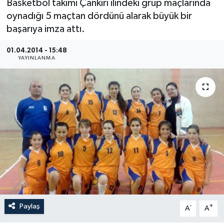
Basketbol takımı Çankırı ilindeki grup maçlarında
oynadığı 5 maçtan dördünü alarak büyük bir
Medya
başarıya imza attı.
Sağlık
01.04.2014 - 15:48
YAYINLANMA
Sinema
Sivil Toplum
Siyaset
Spor
Tarım
Turizm
Paylaş
-
+
A
A
Yaşam