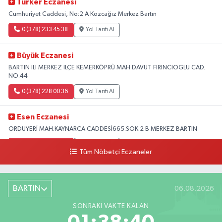
Türker Eczanesi
Cumhuriyet Caddesi, No:2 A Kozcağız Merkez Bartın
0 (378) 233 45 38
Yol Tarifi Al
Büyük Eczanesi
BARTIN ILI MERKEZ ILÇE KEMERKÖPRÜ MAH.DAVUT FIRINCIOGLU CAD.
NO:44
0 (378) 228 00 36
Yol Tarifi Al
Esen Eczanesi
ORDUYERİ MAH.KAYNARCA CADDESİ665.SOK.2 B MERKEZ BARTIN
0 (378) 502 33 32
Yol Tarifi Al
Tüm Nöbetçi Eczaneler
Çolpak Eczanesi
Şiremirçavuş Mahallesi, Kırıkçı Zeliha Ana Sokak No:20 8 Merkez Bartın
BARTIN
06.08.2026
0 (378) 227 85 45
Yol Tarifi Al
SONRAKI VAKTE KALAN