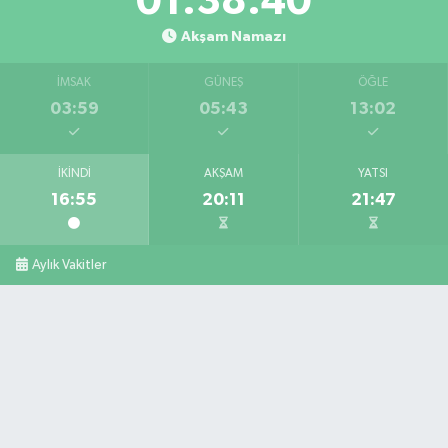
01:38:39
Akşam Namazı
İMSAK
GÜNEŞ
ÖĞLE
03:59
05:43
13:02
İKINDI
AKŞAM
YATSI
16:55
20:11
21:47
Aylık Vakitler