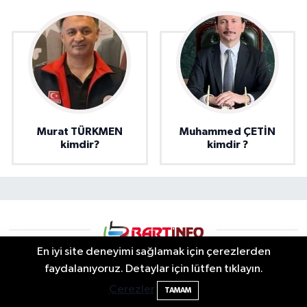
Murat TÜRKMEN
Muhammed ÇETİN
kimdir?
kimdir ?
En iyi site deneyimi sağlamak için çerezlerden
2 Buzağı Hediyeli Bal Festivalinde Hande
11:43
faydalanıyoruz. Detaylar için lütfen tıklayın.
Ünsal Sahne Alacak
Çerezler
TAMAM