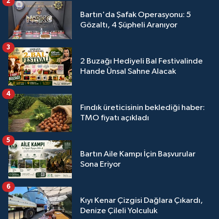
2
Bartın'da Şafak Operasyonu: 5
Gözaltı, 4 Şüpheli Aranıyor
3
2 Buzağı Hediyeli Bal Festivalinde
Hande Ünsal Sahne Alacak
4
Fındık üreticisinin beklediği haber:
TMO fiyatı açıkladı
5
Bartın Aile Kampı İçin Başvurular
Sona Eriyor
6
Kıyı Kenar Çizgisi Dağlara Çıkardı,
Denize Çileli Yolculuk