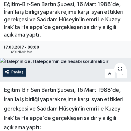
Eğitim-Bir-Sen Bartın Şubesi, 16 Mart 1988’de,
Medya
İran’la iş birliği yaparak rejime karşı isyan ettikleri
gerekçesi ve Saddam Hüseyin’in emri ile Kuzey
Sağlık
Irak’ta Halepçe'de gerçekleşen saldırıyla ilgili
açıklama yaptı.
Sinema
17.03.2017 - 08:00
YAYINLANMA
Sivil Toplum
Siyaset
Paylaş
-
+
A
A
Spor
Eğitim-Bir-Sen Bartın Şubesi, 16 Mart 1988’de,
İran’la iş birliği yaparak rejime karşı isyan ettikleri
Tarım
gerekçesi ve Saddam Hüseyin’in emri ile Kuzey
Turizm
Irak’ta Halepçe'de gerçekleşen saldırıyla ilgili
açıklama yaptı:
Yaşam