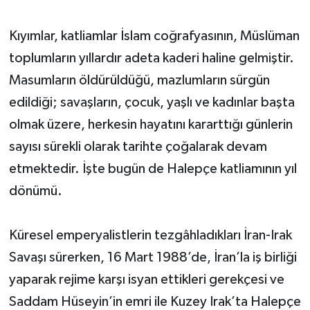
Yerel Yönetimler
Kıyımlar, katliamlar İslam coğrafyasının, Müslüman
toplumların yıllardır adeta kaderi haline gelmiştir.
DÜNYA
Masumların öldürüldüğü, mazlumların sürgün
edildiği; savaşların, çocuk, yaşlı ve kadınlar başta
YEREL
olmak üzere, herkesin hayatını kararttığı günlerin
sayısı sürekli olarak tarihte çoğalarak devam
etmektedir. İşte bugün de Halepçe katliamının yıl
dönümü.
Küresel emperyalistlerin tezgâhladıkları İran-Irak
Savaşı sürerken, 16 Mart 1988’de, İran’la iş birliği
yaparak rejime karşı isyan ettikleri gerekçesi ve
Saddam Hüseyin’in emri ile Kuzey Irak’ta Halepçe