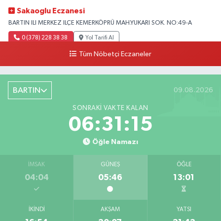
Sakaoglu Eczanesi
BARTIN ILI MERKEZ ILÇE KEMERKÖPRÜ MAH.YUKARI SOK. NO:49-A
0 (378) 228 38 38
Yol Tarifi Al
Tüm Nöbetçi Eczaneler
BARTIN
09.08.2026
SONRAKI VAKTE KALAN
06:31:14
Öğle Namazı
İMSAK
GÜNEŞ
ÖĞLE
04:04
05:46
13:01
İKINDI
AKŞAM
YATSI