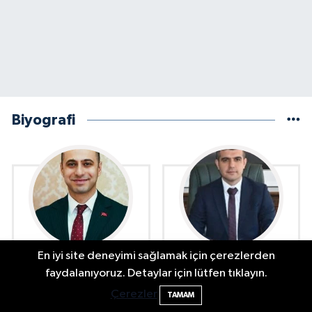
Biyografi
En iyi site deneyimi sağlamak için çerezlerden
Ekrem Ender ERGÜN
Emre YEŞİLBAŞ Kimdir?
faydalanıyoruz. Detaylar için lütfen tıklayın.
Bartın'da nem oranı yüzde 100'e ulaştı
23:12
Kimdir?
Çerezler
TAMAM