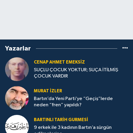
Yazarlar
CENAP AHMET EMEKSİZ
SUÇLU ÇOCUK YOKTUR; SUÇA İTİLMİŞ
ÇOCUK VARDIR
MURAT İZLER
Bartın’da Yeni Parti’ye “Geçiş”lerde
neden “fren” yapıldı?
BARTINLI TARIH GURMESI
9 erkek ile 3 kadının Bartın’a sürgün