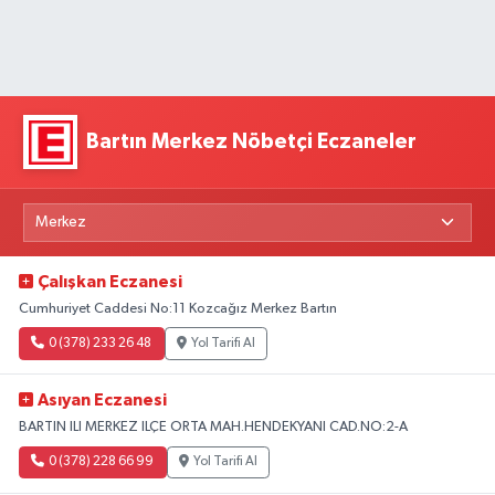
Bartın Merkez Nöbetçi Eczaneler
Çalışkan Eczanesi
Cumhuriyet Caddesi No:11 Kozcağız Merkez Bartın
0 (378) 233 26 48
Yol Tarifi Al
Asıyan Eczanesi
BARTIN ILI MERKEZ ILÇE ORTA MAH.HENDEKYANI CAD.NO:2-A
0 (378) 228 66 99
Yol Tarifi Al