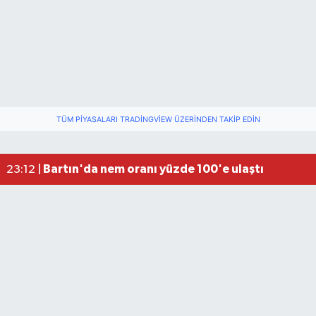
TÜM PIYASALARI TRADINGVIEW ÜZERINDEN TAKIP EDIN
Fındık üreticisinin beklediği haber: TMO fiyatı aç
22:22 |
Elektrik arızasını onanırken akıma kapılan işçi öl
15:21 |
Bartın'da nem oranı yüzde 100'e ulaştı
23:12 |