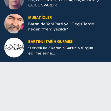
SUÇLU ÇOCUK YOKTUR; SUÇA İTİLMİŞ
ÇOCUK VARDIR
MURAT İZLER
Bartın’da Yeni Parti’ye “Geçiş”lerde
neden “fren” yapıldı?
BARTINLI TARIH GURMESI
9 erkek ile 3 kadının Bartın’a sürgün
edilmelerine...