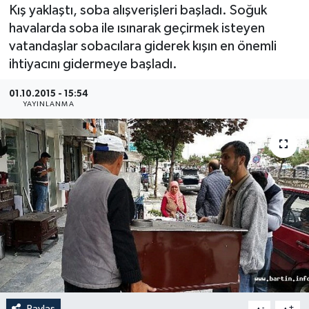
Kış yaklaştı, soba alışverişleri başladı. Soğuk
Medya
havalarda soba ile ısınarak geçirmek isteyen
vatandaşlar sobacılara giderek kışın en önemli
Sağlık
ihtiyacını gidermeye başladı.
Sinema
01.10.2015 - 15:54
YAYINLANMA
Sivil Toplum
Siyaset
Spor
Tarım
Turizm
Yaşam
Paylaş
-
+