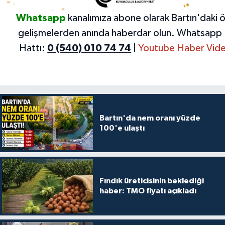
Whatsapp
kanalımıza abone olarak Bartın'daki 
gelişmelerden anında haberdar olun.
Whatsapp 
Hattı:
0 (540) 010 74 74
|
Youtube Haber Vide
Bartın'da nem oranı yüzde
100'e ulaştı
Fındık üreticisinin beklediği
haber: TMO fiyatı açıkladı