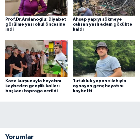
Prof.Dr.Arslanoğlu: Diyabet
Ahşap yapıyı sökmeye
görülme yaşı okul öncesine
çalışan yaşlı adam göçükte
indi
kaldı
Kaza kurşunuyla hayatını
Tutukluk yapan silahıyla
kaybeden gençlik kolları
oynayan genç hayatını
başkanı toprağa verildi
kaybetti
Yorumlar