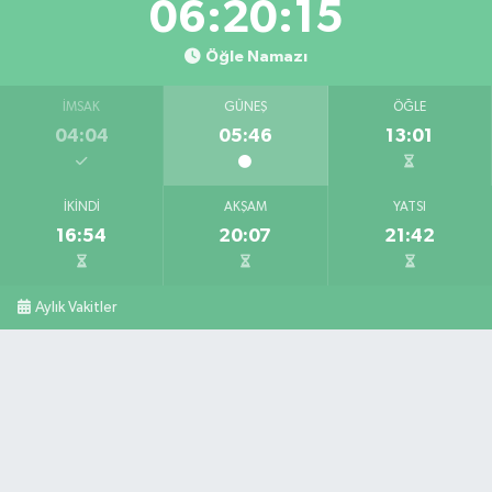
06:20:14
Öğle Namazı
İMSAK
GÜNEŞ
ÖĞLE
04:04
05:46
13:01
İKINDI
AKŞAM
YATSI
16:54
20:07
21:42
Aylık Vakitler