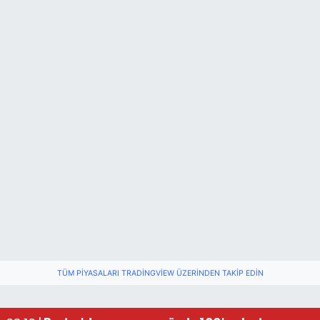
TÜM PIYASALARI TRADINGVIEW ÜZERINDEN TAKIP EDIN
Fındık üreticisinin beklediği haber: TMO fiyatı aç
22:22 |
Elektrik arızasını onanırken akıma kapılan işçi öl
15:21 |