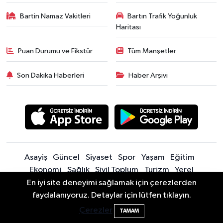
Bartin Namaz Vakitleri
Bartın Trafik Yoğunluk
Haritası
Puan Durumu ve Fikstür
Tüm Manşetler
Son Dakika Haberleri
Haber Arşivi
Asayiş
Güncel
Siyaset
Spor
Yaşam
Eğitim
Ekonomi
Sağlık
Sivil Toplum
Turizm
Yerel
En iyi site deneyimi sağlamak için çerezlerden
faydalanıyoruz. Detaylar için lütfen tıklayın.
Sitede yayınlanan içerik ve yorumlardan yazarları sorumludur.
Bartın'da nem oranı yüzde 100'e ulaştı
23:12
Yayınlanan yorumlardan Bartın Son Dakika Haberleri | Bartın Haber |
Çerezler
TAMAM
Bartın İnfo sorumlu tutulamaz. Sitedeki tüm harici linkler ayrı bir