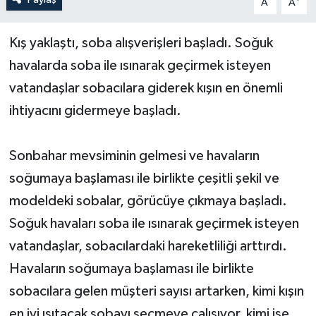
A
A
Yerel Yönetimler
Kış yaklaştı, soba alışverişleri başladı. Soğuk
havalarda soba ile ısınarak geçirmek isteyen
DÜNYA
vatandaşlar sobacılara giderek kışın en önemli
YEREL
ihtiyacını gidermeye başladı.
Sonbahar mevsiminin gelmesi ve havaların
soğumaya başlaması ile birlikte çeşitli şekil ve
modeldeki sobalar, görücüye çıkmaya başladı.
Soğuk havaları soba ile ısınarak geçirmek isteyen
vatandaşlar, sobacılardaki hareketliliği arttırdı.
Havaların soğumaya başlaması ile birlikte
sobacılara gelen müşteri sayısı artarken, kimi kışın
en iyi ısıtacak sobayı seçmeye çalışıyor, kimi ise