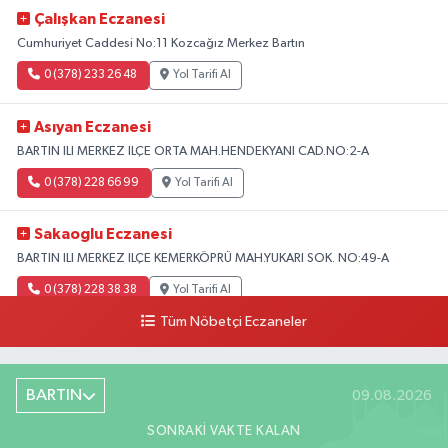
Çalışkan Eczanesi
Cumhuriyet Caddesi No:11 Kozcağız Merkez Bartın
0 (378) 233 26 48
Yol Tarifi Al
Asıyan Eczanesi
BARTIN ILI MERKEZ ILÇE ORTA MAH.HENDEKYANI CAD.NO:2-A
0 (378) 228 66 99
Yol Tarifi Al
Sakaoglu Eczanesi
BARTIN ILI MERKEZ ILÇE KEMERKÖPRÜ MAH.YUKARI SOK. NO:49-A
0 (378) 228 38 38
Yol Tarifi Al
Tüm Nöbetçi Eczaneler
BARTIN
09.08.2026
SONRAKI VAKTE KALAN