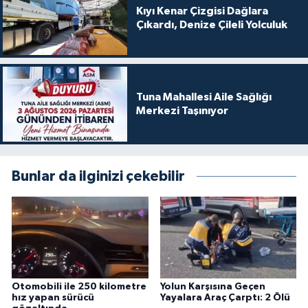
Kıyı Kenar Çizgisi Dağlara
Çıkardı, Denize Çileli Yolculuk
Tuna Mahallesi Aile Sağlığı
Merkezi Taşınıyor
Bunlar da ilginizi çekebilir
Otomobili ile 250 kilometre
Yolun Karşısına Geçen
hız yapan sürücü
Yayalara Araç Çarptı: 2 Ölü