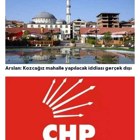
Arslan: Kozcağız mahalle yapılacak iddiası gerçek dışı