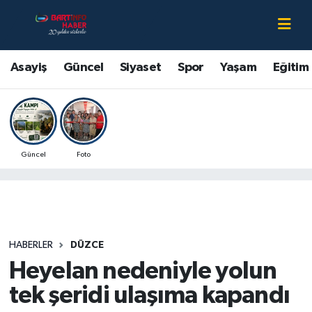
Asayiş
Bartın Nöbetçi Eczaneler
Asayiş
Güncel
Siyaset
Spor
Yaşam
Eğitim
Bartın Hakkında
Bartın Hava Durumu
Çevre
Bartin Namaz Vakitleri
Güncel
Foto
Eğitim
Bartın Trafik Yoğunluk Haritası
Ekonomi
Süper Lig Puan Durumu ve Fikstür
Güncel
Tüm Manşetler
HABERLER
DÜZCE
Heyelan nedeniyle yolun
Kültür-Sanat
Son Dakika Haberleri
tek şeridi ulaşıma kapandı
Magazin
Haber Arşivi