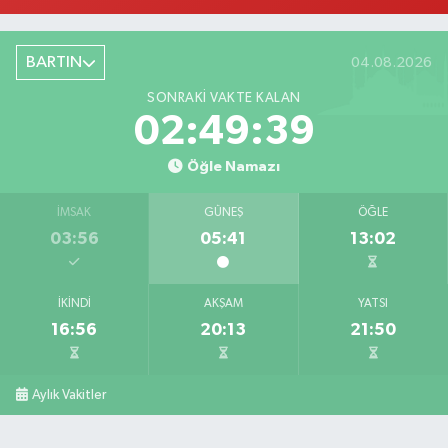
BARTIN
04.08.2026
SONRAKI VAKTE KALAN
02:49:38
Öğle Namazı
İMSAK
GÜNEŞ
ÖĞLE
03:56
05:41
13:02
İKINDI
AKŞAM
YATSI
16:56
20:13
21:50
Aylık Vakitler