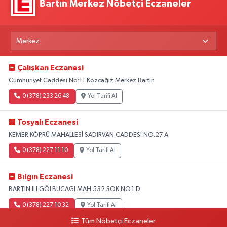
Bartın Merkez Nöbetçi Eczaneler
Çalışkan Eczanesi
Cumhuriyet Caddesi No:11 Kozcağız Merkez Bartın
0 (378) 233 26 48
Yol Tarifi Al
Tosyalı Eczanesi
KEMER KÖPRÜ MAHALLESİ ŞADIRVAN CADDESİ NO:27 A
0 (378) 227 11 10
Yol Tarifi Al
Bılgın Eczanesi
BARTIN ILI GÖLBUCAGI MAH.532.SOK NO.1 D
0 (378) 227 10 32
Yol Tarifi Al
Tüm Nöbetçi Eczaneler