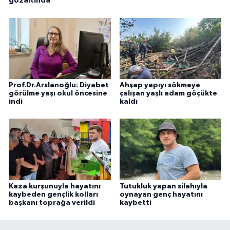
gözaltında
Prof.Dr.Arslanoğlu: Diyabet
Ahşap yapıyı sökmeye
görülme yaşı okul öncesine
çalışan yaşlı adam göçükte
indi
kaldı
Kaza kurşunuyla hayatını
Tutukluk yapan silahıyla
kaybeden gençlik kolları
oynayan genç hayatını
başkanı toprağa verildi
kaybetti