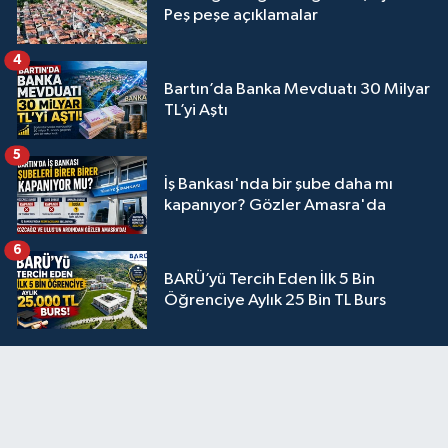
Peş peşe açıklamalar
4
Bartın’da Banka Mevduatı 30 Milyar
TL’yi Aştı
5
İş Bankası'nda bir şube daha mı
kapanıyor? Gözler Amasra'da
6
BARÜ’yü Tercih Eden İlk 5 Bin
Öğrenciye Aylık 25 Bin TL Burs