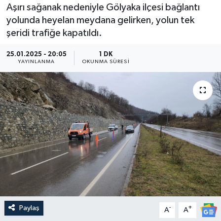
Aşırı sağanak nedeniyle Gölyaka ilçesi bağlantı
Medya
yolunda heyelan meydana gelirken, yolun tek
şeridi trafiğe kapatıldı.
Sağlık
25.01.2025 - 20:05
1 DK
YAYINLANMA
OKUNMA SÜRESI
Sinema
Sivil Toplum
Siyaset
Spor
Tarım
Turizm
Paylaş
-
+
A
A
Yaşam