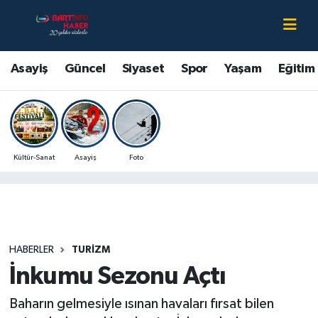
Asayiş
Bartın Nöbetçi Eczaneler
Asayiş
Güncel
Siyaset
Spor
Yaşam
Eğitim
Bartın Hakkında
Bartın Hava Durumu
Çevre
Bartin Namaz Vakitleri
Kültür-Sanat
Asayiş
Foto
Eğitim
Bartın Trafik Yoğunluk Haritası
Ekonomi
Süper Lig Puan Durumu ve Fikstür
Güncel
Tüm Manşetler
HABERLER
TURIZM
İnkumu Sezonu Açtı
Kültür-Sanat
Son Dakika Haberleri
Baharın gelmesiyle ısınan havaları fırsat bilen
Magazin
Haber Arşivi