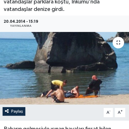
vatandaşlar parklara koştu, İnkumu'nda
vatandaşlar denize girdi.
Medya
20.04.2014 - 15:19
Sağlık
YAYINLANMA
Sinema
Sivil Toplum
Siyaset
Spor
Tarım
Paylaş
-
+
A
A
Turizm
Yaşam
Baharın gelmesiyle ısınan havaları fırsat bilen