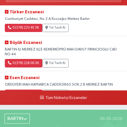
Türker Eczanesi
Cumhuriyet Caddesi, No:2 A Kozcağız Merkez Bartın
0 (378) 233 45 38
Yol Tarifi Al
Büyük Eczanesi
BARTIN ILI MERKEZ ILÇE KEMERKÖPRÜ MAH.DAVUT FIRINCIOGLU CAD.
NO:44
0 (378) 228 00 36
Yol Tarifi Al
Esen Eczanesi
ORDUYERİ MAH.KAYNARCA CADDESİ665.SOK.2 B MERKEZ BARTIN
0 (378) 502 33 32
Yol Tarifi Al
Tüm Nöbetçi Eczaneler
Çolpak Eczanesi
Şiremirçavuş Mahallesi, Kırıkçı Zeliha Ana Sokak No:20 8 Merkez Bartın
BARTIN
06.08.2026
0 (378) 227 85 45
Yol Tarifi Al