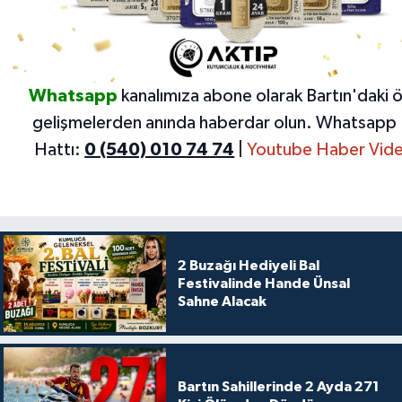
Whatsapp
kanalımıza abone olarak Bartın'daki 
gelişmelerden anında haberdar olun.
Whatsapp 
Hattı:
0 (540) 010 74 74
|
Youtube Haber Vide
2 Buzağı Hediyeli Bal
Festivalinde Hande Ünsal
Sahne Alacak
Bartın Sahillerinde 2 Ayda 271