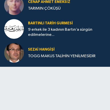
CENAP AHMET EMEKSİZ
TARIMIN ÇÖKÜŞÜ
BARTINLI TARIH GURMESI
9 erkek ile 3 kadının Bartın’a sürgün
edilmelerine...
SEZAI HANGİŞİ
TOGG MAKUS TALİHİN YENİLMESİDİR