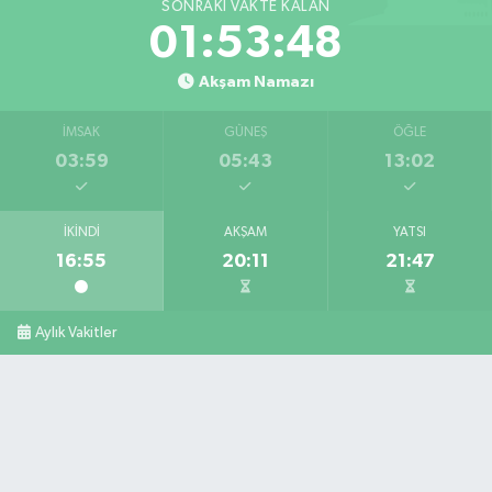
SONRAKI VAKTE KALAN
01:53:47
Akşam Namazı
İMSAK
GÜNEŞ
ÖĞLE
03:59
05:43
13:02
İKINDI
AKŞAM
YATSI
16:55
20:11
21:47
Aylık Vakitler