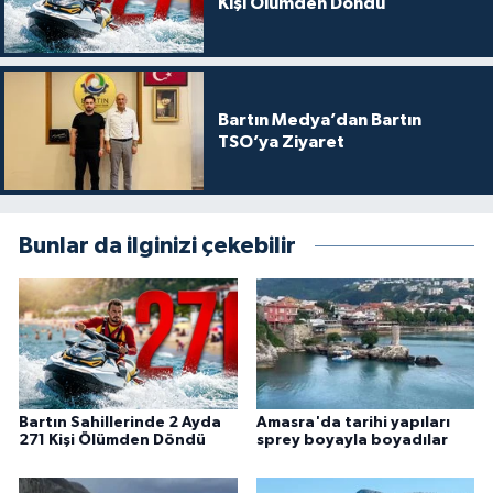
Kişi Ölümden Döndü
Bartın Medya’dan Bartın
TSO’ya Ziyaret
Bunlar da ilginizi çekebilir
Bartın Sahillerinde 2 Ayda
Amasra'da tarihi yapıları
271 Kişi Ölümden Döndü
sprey boyayla boyadılar