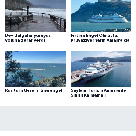
Dev dalgalar yürüyüş
Fırtına Engel Olmuştu,
yoluna zarar verdi
Kruvaziyer Yarın Amasra’da
Rus turistlere fırtına engeli
Saylam: Turizm Amasra ile
Sınırlı Kalmamalı