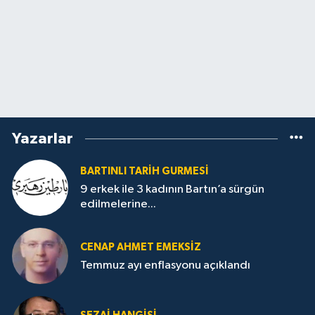
Yazarlar
BARTINLI TARIH GURMESI
9 erkek ile 3 kadının Bartın’a sürgün
edilmelerine...
CENAP AHMET EMEKSİZ
Temmuz ayı enflasyonu açıklandı