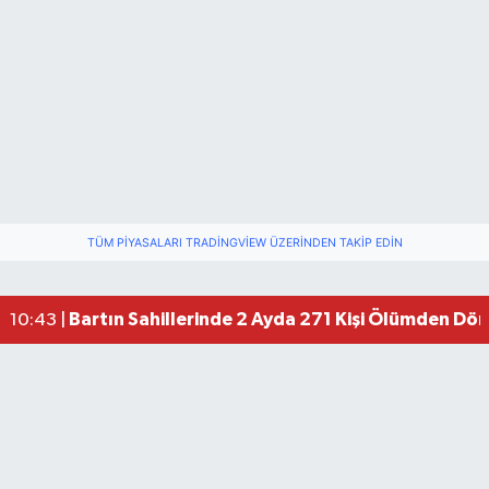
TÜM PIYASALARI TRADINGVIEW ÜZERINDEN TAKIP EDIN
Bartın Sahillerinde 2 Ayda 271 Kişi Ölümden Dö
10:43 |