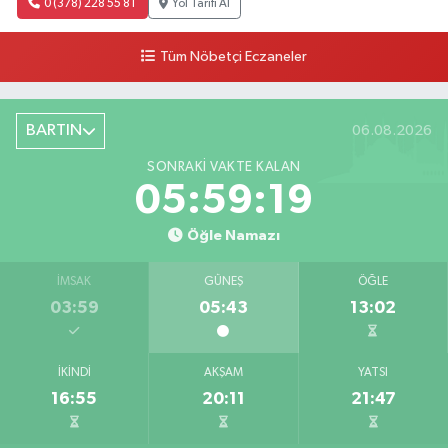
0 (378) 228 55 81
Yol Tarifi Al
Tüm Nöbetçi Eczaneler
BARTIN
06.08.2026
SONRAKI VAKTE KALAN
05:59:18
Öğle Namazı
İMSAK
GÜNEŞ
ÖĞLE
03:59
05:43
13:02
İKINDI
AKŞAM
YATSI
16:55
20:11
21:47