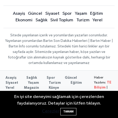
Asayiş
Güncel
Siyaset
Spor
Yaşam
Eğitim
Ekonomi
Sağlık
Sivil Toplum
Turizm
Yerel
Sitede yayınlanan içerik ve yorumlardan yazarları sorumludur.
Yayınlanan yorumlardan Bartın Son Dakika Haberleri | Bartın Haber |
Bartın İnfo sorumlu tutulamaz. Sitedeki tüm harici linkler ayrı bir
sayfada açılır. Sitemizde yayınlanan haber, köşe yazıları ve
fotoğraflar izin alınmaksızın kaynak gösterilse dahi, herhangi bir
ortamda kullanılamaz ve yayınlanamaz
Haber
Asayiş
Sağlık
Spor
Güncel
Yazılımı:
TE
Siyaset
Yaşam
Turizm
Eğitim
Bilişim
|
Yerel
Magazin
Künye
Copyright ©
Konaklama tesisleri
Bartın Medya
En iyi site deneyimi sağlamak için çerezlerden
2026
Bartın Sahillerinde 2 Ayda 271 Kişi
10:43
faydalanıyoruz. Detaylar için lütfen tıklayın.
Ölümden Döndü
Çerezler
TAMAM