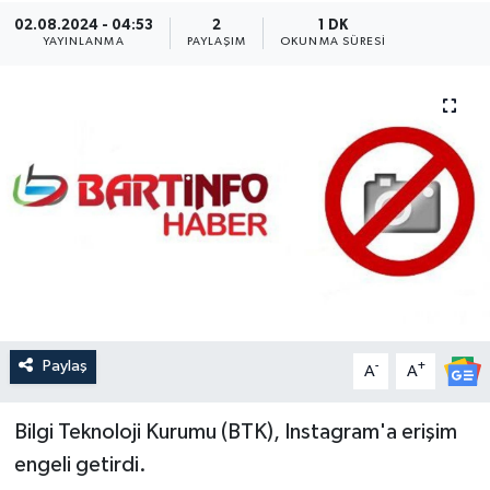
02.08.2024 - 04:53
2
1 DK
Medya
YAYINLANMA
PAYLAŞIM
OKUNMA SÜRESI
Sağlık
Sinema
Sivil Toplum
Siyaset
Spor
Paylaş
-
+
A
A
Tarım
Turizm
Bilgi Teknoloji Kurumu (BTK), Instagram'a erişim
engeli getirdi.
Yaşam