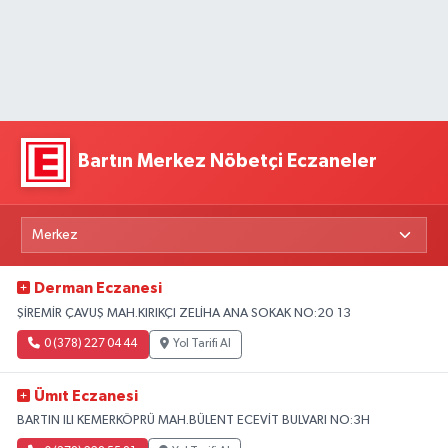
Bartın Merkez Nöbetçi Eczaneler
Derman Eczanesi
ŞİREMİR ÇAVUŞ MAH.KIRIKÇI ZELİHA ANA SOKAK NO:20 13
0 (378) 227 04 44
Yol Tarifi Al
Ümıt Eczanesi
BARTIN ILI KEMERKÖPRÜ MAH.BÜLENT ECEVİT BULVARI NO:3H