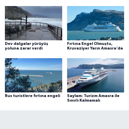
Dev dalgalar yürüyüş
Fırtına Engel Olmuştu,
yoluna zarar verdi
Kruvaziyer Yarın Amasra’da
Rus turistlere fırtına engeli
Saylam: Turizm Amasra ile
Sınırlı Kalmamalı