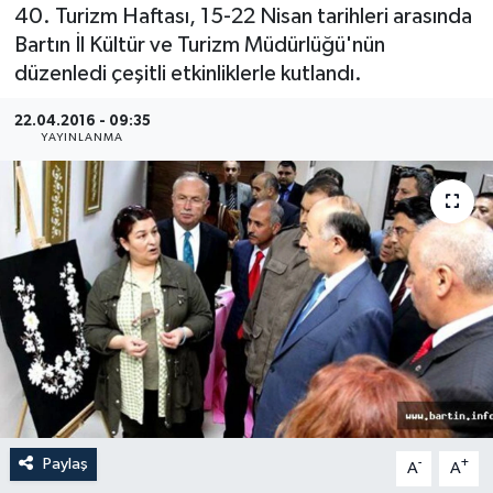
40. Turizm Haftası, 15-22 Nisan tarihleri arasında
Medya
Bartın İl Kültür ve Turizm Müdürlüğü'nün
düzenledi çeşitli etkinliklerle kutlandı.
Sağlık
22.04.2016 - 09:35
YAYINLANMA
Sinema
Sivil Toplum
Siyaset
Spor
Tarım
Turizm
Paylaş
-
+
A
A
Yaşam