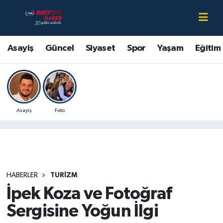
Asayiş
Bartın Nöbetçi Eczaneler
Asayiş
Güncel
Siyaset
Spor
Yaşam
Eğitim
Bartın Hakkında
Bartın Hava Durumu
Çevre
Bartin Namaz Vakitleri
Asayiş
Foto
Eğitim
Bartın Trafik Yoğunluk Haritası
Ekonomi
Süper Lig Puan Durumu ve Fikstür
Güncel
Tüm Manşetler
HABERLER
TURIZM
İpek Koza ve Fotoğraf
Kültür-Sanat
Son Dakika Haberleri
Sergisine Yoğun İlgi
Magazin
Haber Arşivi