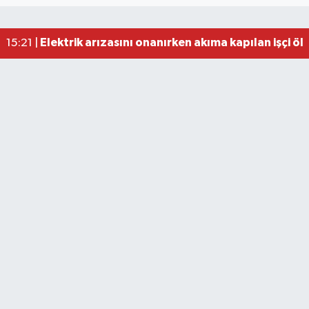
Elektrik arızasını onanırken akıma kapılan işçi öl
15:21 |