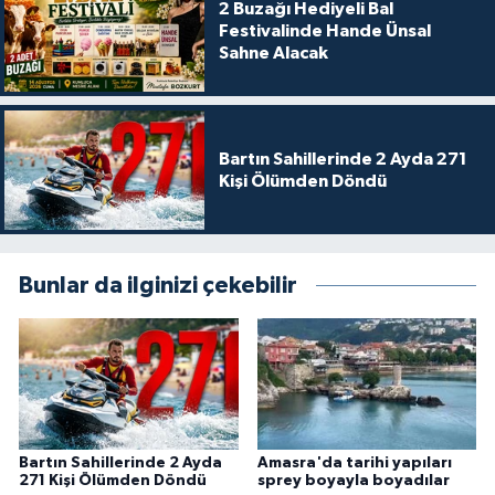
2 Buzağı Hediyeli Bal
Festivalinde Hande Ünsal
Sahne Alacak
Bartın Sahillerinde 2 Ayda 271
Kişi Ölümden Döndü
Bunlar da ilginizi çekebilir
Bartın Sahillerinde 2 Ayda
Amasra'da tarihi yapıları
271 Kişi Ölümden Döndü
sprey boyayla boyadılar