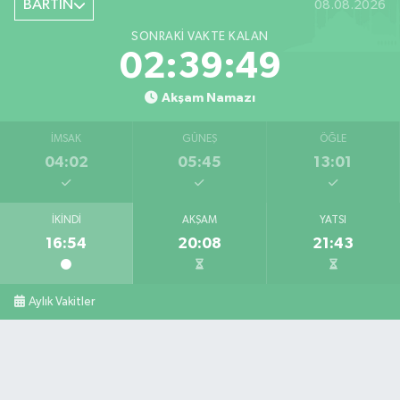
BARTIN
08.08.2026
SONRAKI VAKTE KALAN
02:39:48
Akşam Namazı
İMSAK
GÜNEŞ
ÖĞLE
04:02
05:45
13:01
İKINDI
AKŞAM
YATSI
16:54
20:08
21:43
Aylık Vakitler