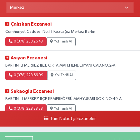
Çalışkan Eczanesi
Cumhuriyet Caddesi No:11 Kozcağız Merkez Bartın
0 (378) 233 26 48
Yol Tarifi Al
Asıyan Eczanesi
BARTIN ILI MERKEZ ILÇE ORTA MAH.HENDEKYANI CAD.NO:2-A
0 (378) 228 66 99
Yol Tarifi Al
Sakaoglu Eczanesi
BARTIN ILI MERKEZ ILÇE KEMERKÖPRÜ MAH.YUKARI SOK. NO:49-A
0 (378) 228 38 38
Yol Tarifi Al
Tüm Nöbetçi Eczaneler