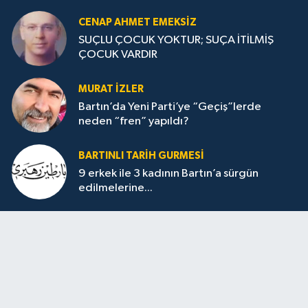
CENAP AHMET EMEKSİZ
SUÇLU ÇOCUK YOKTUR; SUÇA İTİLMİŞ
ÇOCUK VARDIR
MURAT İZLER
Bartın’da Yeni Parti’ye “Geçiş”lerde
neden “fren” yapıldı?
BARTINLI TARIH GURMESI
9 erkek ile 3 kadının Bartın’a sürgün
edilmelerine...