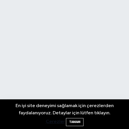
En iyi site deneyimi sağlamak için çerezlerden
Elektrik arızasını onanırken akıma kapılan
15:21
faydalanıyoruz. Detaylar için lütfen tıklayın.
işçi öldü
Çerezler
TAMAM
Biyografi